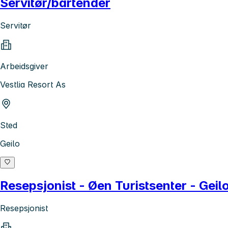
Servitør/bartender
Servitør
Arbeidsgiver
Vestlia Resort As
Sted
Geilo
Resepsjonist - Øen Turistsenter - Geil
Resepsjonist