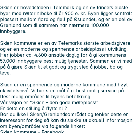
Skien er hovedstaden i Telemark og en av landets eldste
byer med røtter tilbake til år 900 e. kr. Byen ligger sentralt
plassert mellom fjord og fjell på Østlandet, og er en del av
Grenland som til sammen har nærmere 100.000
innbyggere.
Skien kommune er en av Telemarks største arbeidsgivere
og er en moderne og spennende arbeidsplass i utvikling.
Her jobber ca. 4.600 ansatte daglig for å gi kommunens
57.000 innbyggere best mulig tjenester. Sammen er vi med
på å gjøre Skien til et godt og trygt sted å jobbe, bo og
leve.
Skien er en spennende og moderne kommune med høyt
aktivitetsnivå. Vi har som mål å gi best mulig service på
flest mulig områder til byens befolkning.
Vår visjon er "Skien - den gode møteplass!"
Er dette en stilling å flytte til ?
Bor du ikke i Skien/Grenlandsområdet og tenker dette er
interessant for deg så kan du sjekke ut aktuell informasjon
om byen/området via følgende linker:
Skien kommune - Facebook