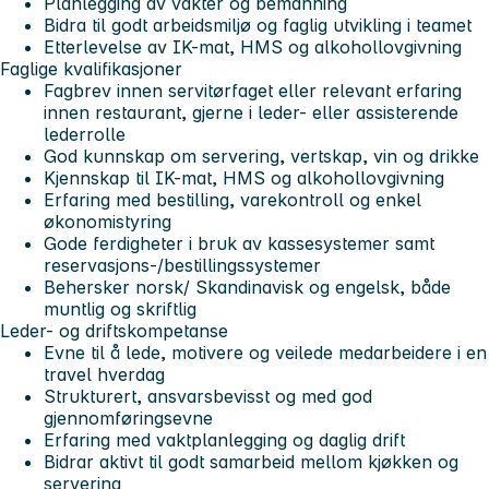
Planlegging av vakter og bemanning
Bidra til godt arbeidsmiljø og faglig utvikling i teamet
Etterlevelse av IK-mat, HMS og alkohollovgivning
Faglige kvalifikasjoner
Fagbrev innen servitørfaget eller relevant erfaring
innen restaurant, gjerne i leder- eller assisterende
lederrolle
God kunnskap om servering, vertskap, vin og drikke
Kjennskap til IK-mat, HMS og alkohollovgivning
Erfaring med bestilling, varekontroll og enkel
økonomistyring
Gode ferdigheter i bruk av kassesystemer samt
reservasjons-/bestillingssystemer
Behersker norsk/ Skandinavisk og engelsk, både
muntlig og skriftlig
Leder- og driftskompetanse
Evne til å lede, motivere og veilede medarbeidere i en
travel hverdag
Strukturert, ansvarsbevisst og med god
gjennomføringsevne
Erfaring med vaktplanlegging og daglig drift
Bidrar aktivt til godt samarbeid mellom kjøkken og
servering