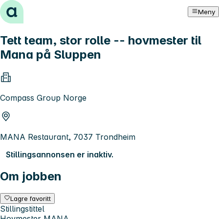
Hopp til innhold
Meny
Tett team, stor rolle -- hovmester til
Mana på Sluppen
Compass Group Norge
MANA Restaurant, 7037 Trondheim
Stillingsannonsen er inaktiv.
Om jobben
Lagre favoritt
Stillingstittel
Hovmester MANA