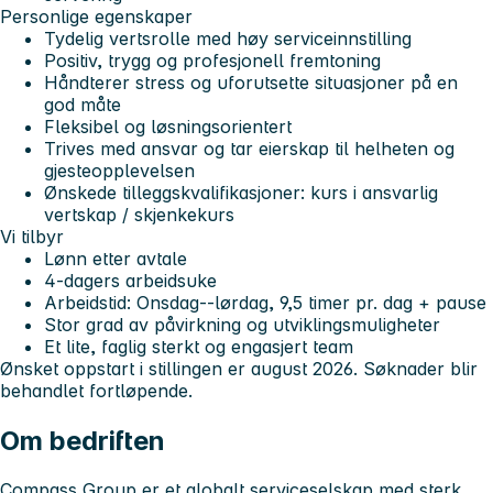
Personlige egenskaper
Tydelig vertsrolle med høy serviceinnstilling
Positiv, trygg og profesjonell fremtoning
Håndterer stress og uforutsette situasjoner på en
god måte
Fleksibel og løsningsorientert
Trives med ansvar og tar eierskap til helheten og
gjesteopplevelsen
Ønskede tilleggskvalifikasjoner: kurs i ansvarlig
vertskap / skjenkekurs
Vi tilbyr
Lønn etter avtale
4-dagers arbeidsuke
Arbeidstid: Onsdag--lørdag, 9,5 timer pr. dag + pause
Stor grad av påvirkning og utviklingsmuligheter
Et lite, faglig sterkt og engasjert team
Ønsket oppstart i stillingen er august 2026. Søknader blir
behandlet fortløpende.
Om bedriften
Compass Group er et globalt serviceselskap med sterk