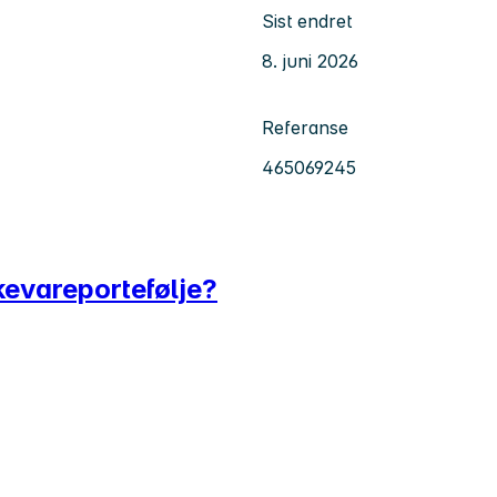
Sist endret
8. juni 2026
Referanse
465069245
kkevareportefølje?