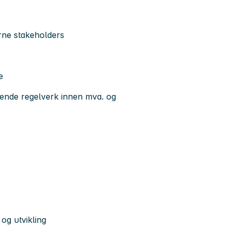
rne stakeholders
e
ende regelverk innen mva. og
 og utvikling