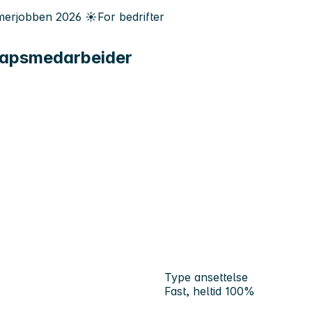
erjobben
2026
☀️
For bedrifter
kapsmedarbeider
Type ansettelse
Fast, heltid 100%