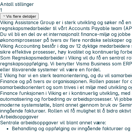
Antall stillinger
1
Vis flere detaljer
Viking Assistance Group er i sterk utvikling og søker nå en
regnskapsmedarbeider til vårt Accounts Payable team (AP
Du vil bli en del av et internasjonalt finance-miljø og job
økonomiprosesser på tvers av flere nordiske selskaper og 
Viking Accounting består i dag av 12 dyktige medarbeidere
sikre effektive prosesser, høy kvalitet og kontinuerlig forbe
Som Regnskapsmedarbeider i Viking vil du få en sentral r
regnskapsoppfølging. Vi benytter Visma Business som ERP
eller tilsvarende systemer vil være en fordel.
I Viking har vi en sterk teamorientering, og du vil samarbe
Finance og på tvers av organisasjonen. Rollen passer for 
samarbeidsorientert og som trives i et miljø med utvikling o
Finance funksjonen i Viking er i kontinuerlig utvikling, med
automatisering og forbedring av arbeidsprosesser. Vi jobber
moderne systemstøtte, blant annet gjennom bruk av Semin
inngående fakturaer. Rollen vil få mulighet til å bidra aktivt
Arbeidsoppgaver
Sentrale arbeidsoppgaver vil blant annet være:
Behandling og oppfølging av inngående fakturaer og