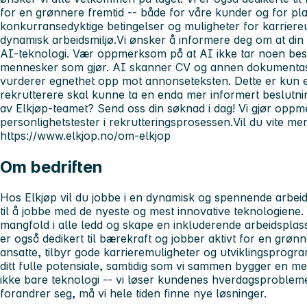
for en grønnere fremtid -- både for våre kunder og for pla
konkurransedyktige betingelser og muligheter for karriereu
dynamisk arbeidsmiljø.Vi ønsker å informere deg om at din 
AI-teknologi. Vær oppmerksom på at AI ikke tar noen beslu
mennesker som gjør. AI skanner CV og annen dokumentasj
vurderer egnethet opp mot annonseteksten. Dette er kun et
rekrutterere skal kunne ta en enda mer informert beslutning
av Elkjøp-teamet? Send oss din søknad i dag! Vi gjør opp
personlighetstester i rekrutteringsprosessen.Vil du vite me
https://www.elkjop.no/om-elkjop
Om bedriften
Hos Elkjøp vil du jobbe i en dynamisk og spennende arbei
til å jobbe med de nyeste og mest innovative teknologiene.
mangfold i alle ledd og skape en inkluderende arbeidsplass
er også dedikert til bærekraft og jobber aktivt for en grønne
ansatte, tilbyr gode karrieremuligheter og utviklingsprog
ditt fulle potensiale, samtidig som vi sammen bygger en me
ikke bare teknologi -- vi løser kundenes hverdagsprobleme
forandrer seg, må vi hele tiden finne nye løsninger.