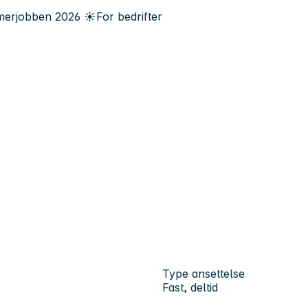
erjobben
2026
☀️
For bedrifter
Type ansettelse
Fast, deltid