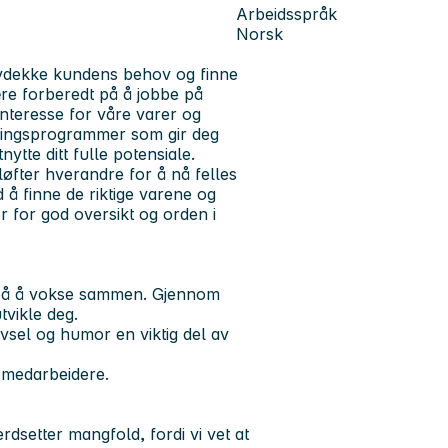
Arbeidsspråk
Norsk
avdekke kundens behov og finne
ære forberedt på å jobbe på
 interesse for våre varer og
læringsprogrammer som gir deg
tte ditt fulle potensiale.
 løfter hverandre for å nå felles
 å finne de riktige varene og
 for god oversikt og orden i
på å
vokse sammen.
Gjennom
tvikle deg.
ivsel og humor en viktig del av
e medarbeidere.
rdsetter mangfold, fordi vi vet at