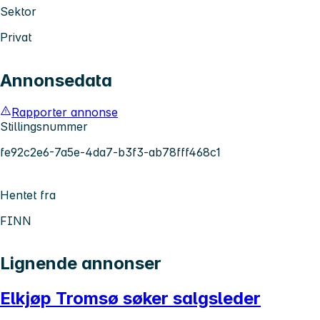
Sektor
Privat
Annonsedata
Rapporter annonse
Stillingsnummer
fe92c2e6-7a5e-4da7-b3f3-ab78fff468c1
Hentet fra
FINN
Lignende annonser
Elkjøp Tromsø søker salgsleder