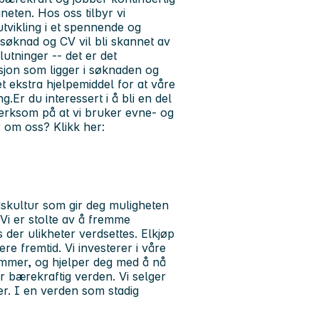
neten. Hos oss tilbyr vi
tvikling i et spennende og
søknad og CV vil bli skannet av
tninger -- det er det
on som ligger i søknaden og
 ekstra hjelpemiddel for at våre
.Er du interessert i å bli en del
merksom på at vi bruker evne- og
r om oss? Klikk her:
dskultur som gir deg muligheten
 Vi er stolte av å fremme
 der ulikheter verdsettes. Elkjøp
re fremtid. Vi investerer i våre
rammer, og hjelper deg med å nå
r bærekraftig verden. Vi selger
r. I en verden som stadig