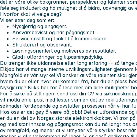
det er våre ulike bakgrunner, perspektiver og talenter som 
føle seg inkludert og ha mulighet til å bidra, uavhengig av 
Hvorfor skal vi velge deg?
Vi ser etter deg som er:
Nysgjerrig og engasjert.
Ansvarsbevisst og har pågangsmot.
Serviceinnstilt og flink til å kommunisere.
Strukturert og observant.
Løsningsorientert og motiveres av resultater.
Glad i utfordringer og tilpasningsdyktig.
Du trenger ikke utdannelse eller lang erfaring -- så lenge d
Elkjøp har vi mange interne utviklingsmuligheter gjennom 
Mangfold er vår styrke!
Vi ønsker at våre talenter skal gje
hvem du er eller hvor du kommer fra, har du en plass hos
Nysgjerrig? Klikk her for å lese mer om dine muligheter ho
For å søke på stillingen, send oss din CV via søknadskn
vil motta en e-post med tester som en del av rekruttering
søknader fortløpende og avslutter prosessen når vi har fun
Hos oss er det gøy å være på jobb! Det er utfordrende og f
er du en del av Norges største elektronikkaktør. Vi tror på å
og med stor innsats og pågangsmot kan du nå langt hos oss.
av mangfold, og mener at vi utnytter våre styrker best når
ønsker vi alle velkommen på laget. Vi er også dedikerte til