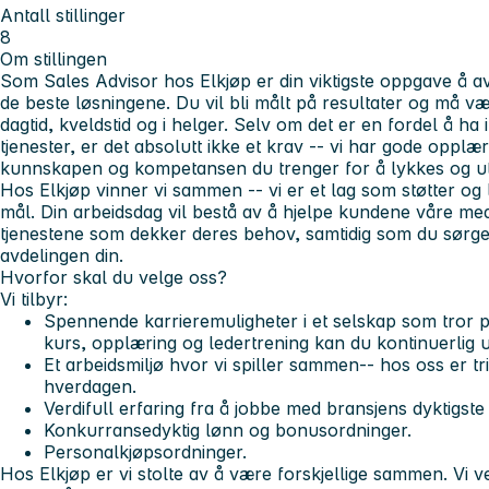
Antall stillinger
8
Om stillingen
Som
Sales Advisor
hos Elkjøp er din viktigste oppgave å 
de beste løsningene. Du vil bli målt på resultater og må v
dagtid, kveldstid og i helger. Selv om det er en fordel å ha
tjenester, er det absolutt ikke et krav -- vi har gode opp
kunnskapen og kompetansen du trenger for å lykkes og utny
Hos Elkjøp
vinner vi sammen
-- vi er et lag som støtter og
mål. Din arbeidsdag vil bestå av å hjelpe kundene våre med
tjenestene som dekker deres behov, samtidig som du sørger
avdelingen din.
Hvorfor skal du velge oss?
Vi tilbyr:
Spennende karrieremuligheter i et selskap som tror 
kurs, opplæring og ledertrening kan du kontinuerlig u
Et arbeidsmiljø hvor vi
spiller sammen
-- hos oss er tr
hverdagen.
Verdifull erfaring fra å jobbe med bransjens dyktigst
Konkurransedyktig lønn og bonusordninger.
Personalkjøpsordninger.
Hos Elkjøp er vi
stolte av å være forskjellige sammen.
Vi ve