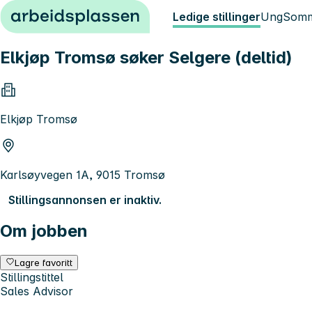
Hopp til innhold
Ledige stillinger
Ung
Somm
Elkjøp Tromsø søker Selgere (deltid)
Elkjøp Tromsø
Karlsøyvegen 1A, 9015 Tromsø
Stillingsannonsen er inaktiv.
Om jobben
Lagre favoritt
Stillingstittel
Sales Advisor