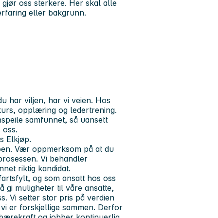
gjør oss sterkere. Her skal alle
erfaring eller bakgrunn.
u har viljen, har vi veien. Hos
kurs, opplæring og ledertrening.
nspeile samfunnet, så uansett
 oss.
s Elkjøp.
appen. Vær oppmerksom på at du
sprosessen. Vi behandler
net riktig kandidat.
artsfylt, og som ansatt hos oss
 gi muligheter til våre ansatte,
 Vi setter stor pris på verdien
 vi er forskjellige sammen. Derfor
 bærekraft og jobber kontinuerlig