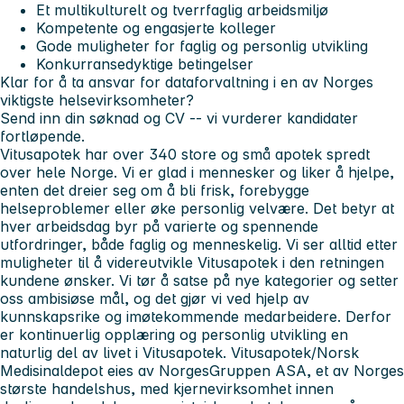
Et multikulturelt og tverrfaglig arbeidsmiljø
Kompetente og engasjerte kolleger
Gode muligheter for faglig og personlig utvikling
Konkurransedyktige betingelser
Klar for å ta ansvar for dataforvaltning i en av Norges
viktigste helsevirksomheter?
Send inn din søknad og CV --
vi vurderer kandidater
fortløpende
.
Vitusapotek har over 340 store og små apotek spredt
over hele Norge. Vi er glad i mennesker og liker å hjelpe,
enten det dreier seg om å bli frisk, forebygge
helseproblemer eller øke personlig velvære. Det betyr at
hver arbeidsdag byr på varierte og spennende
utfordringer, både faglig og menneskelig. Vi ser alltid etter
muligheter til å videreutvikle Vitusapotek i den retningen
kundene ønsker. Vi tør å satse på nye kategorier og setter
oss ambisiøse mål, og det gjør vi ved hjelp av
kunnskapsrike og imøtekommende medarbeidere. Derfor
er kontinuerlig opplæring og personlig utvikling en
naturlig del av livet i Vitusapotek. Vitusapotek/Norsk
Medisinaldepot eies av NorgesGruppen ASA, et av Norges
største handelshus, med kjernevirksomhet innen