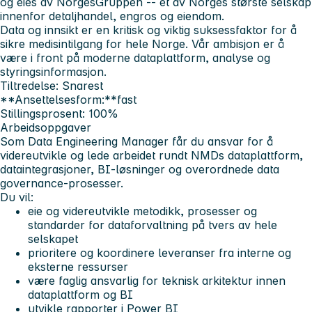
og eies av NorgesGruppen -- et av Norges største selskap
innenfor detaljhandel, engros og eiendom.
Data og innsikt er en kritisk og viktig suksessfaktor for å
sikre medisintilgang for hele Norge. Vår ambisjon er å
være i front på moderne dataplattform, analyse og
styringsinformasjon.
Tiltredelse:
Snarest
**Ansettelsesform:**fast
Stillingsprosent:
100%
Arbeidsoppgaver
Som
Data Engineering Manager
får du ansvar for å
videreutvikle og lede arbeidet rundt NMDs dataplattform,
dataintegrasjoner, BI-løsninger og overordnede data
governance-prosesser.
Du vil:
eie og videreutvikle metodikk, prosesser og
standarder for dataforvaltning på tvers av hele
selskapet
prioritere og koordinere leveranser fra interne og
eksterne ressurser
være faglig ansvarlig for teknisk arkitektur innen
dataplattform og BI
utvikle rapporter i Power BI