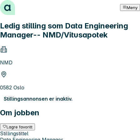
Hopp til innhold
Meny
Ledig stilling som Data Engineering
Manager-- NMD/Vitusapotek
NMD
0582 Oslo
Stillingsannonsen er inaktiv.
Om jobben
Lagre favoritt
Stillingstittel
Data Engineering Manager