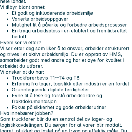
hele landet.
Vi tilbyr blant annet:
Et godt og inkluderende arbeidsmiljø
Varierte arbeidsoppgaver
Mulighet til å påvirke og forbedre arbeidsprosesser
En trygg arbeidsplass i en etablert og fremtidsrettet
bedrift
Hvem ser vi etter?
Vi ser etter deg som liker å ta ansvar, arbeider strukturert
og trives i et aktivt arbeidsmiljø. Du er opptatt av HMS,
samarbeider godt med andre og har et øye for kvalitet i
arbeidet du utfører.
Vi ønsker at du har:
Truckførerbevis T1--T4 og T8
Erfaring fra lager, logistikk eller industri er en fordel
Grunnleggende digitale ferdigheter
Evne til å lese og forstå arbeidsordre og
fraktdokumentasjon
Fokus på sikkerhet og gode arbeidsrutiner
Hva innebærer jobben?
Som truckfører blir du en sentral del av lager- og
logistikkavdelingen. Du sørger for at varer blir mottatt,
lagret, plukket og lastet på en trygg og effektiv måte. Du