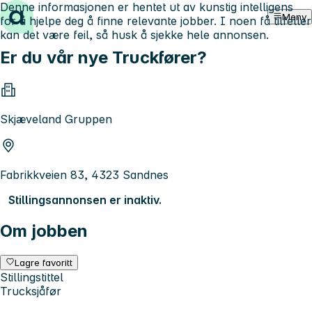
Denne informasjonen er hentet ut av kunstig intelligens
Hopp til innhold
Meny
for å hjelpe deg å finne relevante jobber. I noen få tilfeller
kan det være feil, så husk å sjekke hele annonsen.
Er du vår nye Truckfører?
Skjæveland Gruppen
Fabrikkveien 83, 4323 Sandnes
Stillingsannonsen er inaktiv.
Om jobben
Lagre favoritt
Stillingstittel
Trucksjåfør