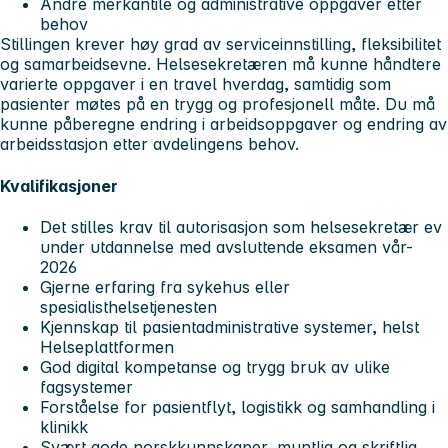
Andre merkantile og administrative oppgaver etter
behov
Stillingen krever høy grad av serviceinnstilling, fleksibilitet
og samarbeidsevne. Helsesekretæren må kunne håndtere
varierte oppgaver i en travel hverdag, samtidig som
pasienter møtes på en trygg og profesjonell måte. Du må
kunne påberegne endring i arbeidsoppgaver og endring av
arbeidsstasjon etter avdelingens behov.
Kvalifikasjoner
Det stilles krav til autorisasjon som helsesekretær ev
under utdannelse med avsluttende eksamen vår-
2026
Gjerne erfaring fra sykehus eller
spesialisthelsetjenesten
Kjennskap til pasientadministrative systemer, helst
Helseplattformen
God digital kompetanse og trygg bruk av ulike
fagsystemer
Forståelse for pasientflyt, logistikk og samhandling i
klinikk
Svært gode norskkunnskaper, muntlig og skriftlig