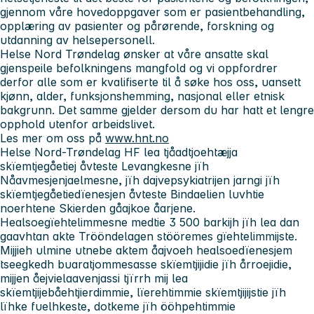
gjennom våre hovedoppgaver som er pasientbehandling,
opplæring av pasienter og pårørende, forskning og
utdanning av helsepersonell.
Helse Nord Trøndelag ønsker at våre ansatte skal
gjenspeile befolkningens mangfold og vi oppfordrer
derfor alle som er kvalifiserte til å søke hos oss, uansett
kjønn, alder, funksjonshemming, nasjonal eller etnisk
bakgrunn. Det samme gjelder dersom du har hatt et lengre
opphold utenfor arbeidslivet.
Les mer om oss på
www.hnt.no
Helse Nord-Trøndelag HF lea tjåadtjoehtæjja
skïemtjegåetiej åvteste Levangkesne jïh
Nåavmesjenjaelmesne, jïh dajvepsykiatrijen jarngi jïh
skïemtjegåetiedïenesjen åvteste Bindaelien luvhtie
noerhtene Skierden gåajkoe åarjene.
Healsoegïehtelimmesne medtie 3 500 barkijh jïh lea dan
gaavhtan akte Trööndelagen stööremes gïehtelimmijste.
Mijjieh ulmine utnebe aktem åajvoeh healsoedïenesjem
tseegkedh buaratjommesasse skïemtjijidie jïh årroejidie,
mijjen åejvielaavenjassi tjïrrh mij lea
skïemtjijebåehtjierdimmie, lïerehtimmie skïemtjijijstie jïh
lïhke fuelhkeste, dotkeme jïh ööhpehtimmie