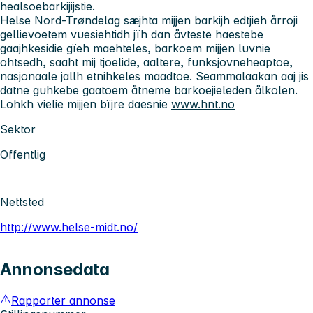
healsoebarkijijstie.
Helse Nord-Trøndelag sæjhta mijjen barkijh edtjieh årroji
gellievoetem vuesiehtidh jïh dan åvteste haestebe
gaajhkesidie gïeh maehteles, barkoem mijjen luvnie
ohtsedh, saaht mij tjoelide, aaltere, funksjovneheaptoe,
nasjonaale jallh etnihkeles maadtoe. Seammalaakan aaj jis
datne guhkebe gaatoem åtneme barkoejieleden ålkolen.
Lohkh vielie mijjen bïjre daesnie
www.hnt.no
Sektor
Offentlig
Nettsted
http://www.helse-midt.no/
Annonsedata
Rapporter annonse