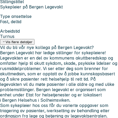
Stillingstittel
Sykepleier på Bergen Legevakt
Type ansettelse
Fast, deltid
Arbeidstid
Turnus
Vis flere detaljer
Vil du bli vår nye kollega på Bergen Legevakt?
Bergen Legevakt har ledige stillinger for sykepleiere!
Legevakten er en del av kommunens akuttberedskap og
omfatter hjelp til akutt sykdom, skade, psykiske lidelser og
rusmiddelproblemer. Vi ser etter deg som brenner for
akuttmedisin, som er opptatt av å jobbe kunnskapsbasert
og å sikre pasienter rett helsehjelp til rett tid. På
legevakten vil du møte pasienter i alle aldre og med ulike
problemstillinger. Bergen legevakt er organisert som
enhet under Etat for helsetjenester og er lokalisert
i Bergen Helsehus i Solheimsviken.
Som sykepleier hos oss får du varierte oppgaver som
triagering av pasienter, iverksetting av behandling etter
ordinasjon fra lege og betjening av legevaktsentralen.