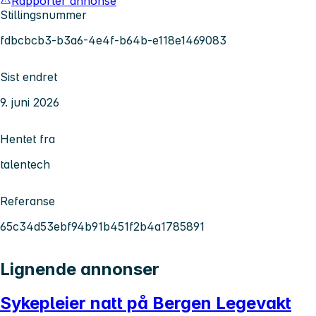
Rapporter annonse
Stillingsnummer
fdbcbcb3-b3a6-4e4f-b64b-e118e1469083
Sist endret
9. juni 2026
Hentet fra
talentech
Referanse
65c34d53ebf94b91b451f2b4a1785891
Lignende annonser
Sykepleier natt på Bergen Legevakt