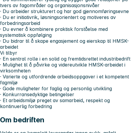
tvers av fagområder og organisasjonsnivåer
· Du arbeider strukturert og har god gjennomføringsevne
· Du er initiativrik, løsningsorientert og motiveres av
forbedringsarbeid
· Du evner å kombinere praktisk forståelse med
systematisk oppfølging
· Du bidrar til å skape engasjement og eierskap til HMSK-
arbeidet
Vi tilbyr
· En sentral rolle i en solid og fremtidsrettet industribedrift
· Mulighet til å påvirke og videreutvikle HMSK-arbeidet i
virksomheten
· Varierte og utfordrende arbeidsoppgaver i et kompetent
fagmiljø
· Gode muligheter for faglig og personlig utvikling
· Konkurransedyktige betingelser
· Et arbeidsmiljø preget av samarbeid, respekt og
kontinuerlig forbedring
Om bedriften
Velde er en komplett leverandør innen pukk, asfalt,