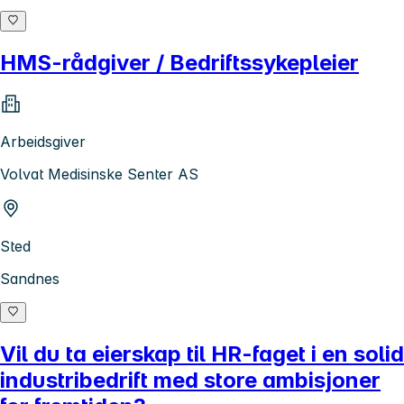
HMS-rådgiver / Bedriftssykepleier
Arbeidsgiver
Volvat Medisinske Senter AS
Sted
Sandnes
Vil du ta eierskap til HR-faget i en solid
industribedrift med store ambisjoner