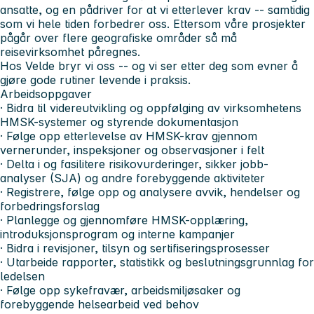
ansatte, og en pådriver for at vi etterlever krav -- samtidig
som vi hele tiden forbedrer oss. Ettersom våre prosjekter
pågår over flere geografiske områder så må
reisevirksomhet påregnes.
Hos Velde bryr vi oss -- og vi ser etter deg som evner å
gjøre gode rutiner levende i praksis.
Arbeidsoppgaver
· Bidra til videreutvikling og oppfølging av virksomhetens
HMSK-systemer og styrende dokumentasjon
· Følge opp etterlevelse av HMSK-krav gjennom
vernerunder, inspeksjoner og observasjoner i felt
· Delta i og fasilitere risikovurderinger, sikker jobb-
analyser (SJA) og andre forebyggende aktiviteter
· Registrere, følge opp og analysere avvik, hendelser og
forbedringsforslag
· Planlegge og gjennomføre HMSK-opplæring,
introduksjonsprogram og interne kampanjer
· Bidra i revisjoner, tilsyn og sertifiseringsprosesser
· Utarbeide rapporter, statistikk og beslutningsgrunnlag for
ledelsen
· Følge opp sykefravær, arbeidsmiljøsaker og
forebyggende helsearbeid ved behov