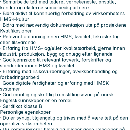
· Samarbeide tett med ledere, vernetjeneste, ansatte,
kunder og eksterne samarbeidspartnere
· Bidra aktivt til kontinuerlig forbedring av virksomhetens
HMSK-kultur
· Bidra med nødvendig dokumentasjon ute på prosjektene
Kvalifikasjoner
· Relevant utdanning innen HMS, kvalitet, tekniske fag
eller tilsvarende
· Erfaring fra HMS- og/eller kvalitetsarbeid, gjerne innen
industri, produksjon, bygg og anlegg eller lignende
· God kjennskap til relevant lovverk, forskrifter og
standarder innen HMS og kvalitet
· Erfaring med risikovurderinger, avviksbehandling og
forbedringsarbeid
· Gode digitale ferdigheter og erfaring med HMSK-
systemer
· God muntlig og skriftlig fremstillingsevne på norsk.
Engelskkunnskaper er en fordel
· Sertifikat klasse B
Personlige egenskaper
· Du er synlig, tilgjengelig og trives med å være tett på den
operative virksomheten
· Du kommuniserer tydelig og bygger gode relasjoner på