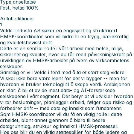
Type ansettelse
Fast, heltid 100%
Antall stillinger
1
Velde Industri AS søker en engasjert og strukturert
HMSK-koordinator som vil bidra til en trygg, bærekraftig
og kvalitetsbevisst drift.
Dette er en sentral rolle i vårt arbeid med helse, miljø,
sikkerhet og kvalitet, hvor du får reell påvirkningskraft på
utviklingen av HMSK-arbeidet på tvers av virksomhetens
selskaper.
Samtidig er vi i Velde i ferd med å ta et stort steg videre:
Vi skal ikke bare være kjent for det vi bygger -- men for
hvordan vi bruker teknologi til å skape verdi. Ambisjonen
er klar: å bli et av de mest data- og AI-forsterkede
selskapene i vårt segment. Det betyr at vi utvikler hvordan
vi tar beslutninger, planlegger arbeid, følger opp risiko og
forbedrer drift -- med data og innsikt som fundament.
Som HMSK-koordinator vil du få en viktig rolle i dette
arbeidet, blant annet gjennom å bidra til bedre
datagrunnlag, struktur og innsikt i HMSK-prosesser.
Hos oss blir du en viktig støttespiller for både ledere og