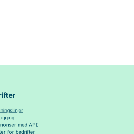
ifter
ningslinjer
logging
nnonser med API
ler for bedrifter