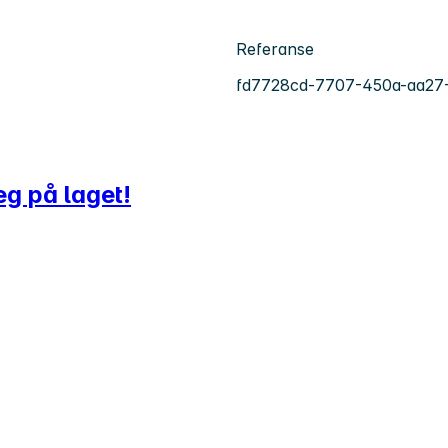
Referanse
fd7728cd-7707-450a-aa27
eg på laget!