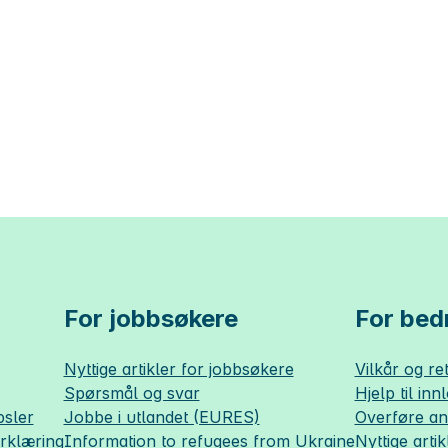
For jobbsøkere
For bedr
Nyttige artikler for jobbsøkere
Vilkår og ret
Spørsmål og svar
Hjelp til inn
sler
Jobbe i utlandet (EURES)
Overføre a
erklæring
Information to refugees from Ukraine
Nyttige artik