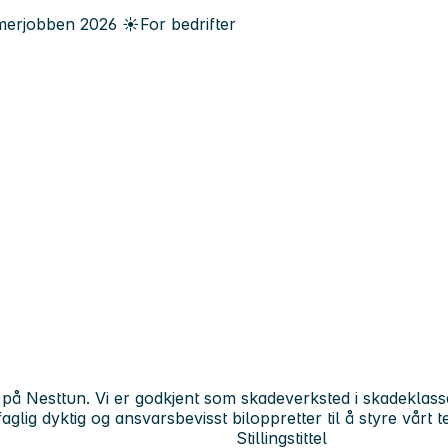
erjobben
2026
☀️
For bedrifter
t på Nesttun. Vi er godkjent som skadeverksted i skadeklass
aglig dyktig og ansvarsbevisst biloppretter til å styre vårt 
Stillingstittel