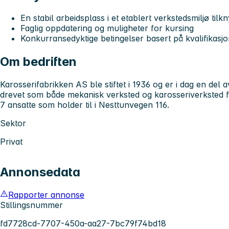
En stabil arbeidsplass i et etablert verkstedsmiljø til
Faglig oppdatering og muligheter for kursing
Konkurransedyktige betingelser basert på kvalifikasj
Om bedriften
Karosserifabrikken AS ble stiftet i 1936 og er i dag en del
drevet som både mekanisk verksted og karosseriverksted for
7 ansatte som holder til i Nesttunvegen 116.
Sektor
Privat
Annonsedata
Rapporter annonse
Stillingsnummer
fd7728cd-7707-450a-aa27-7bc79f74bd18