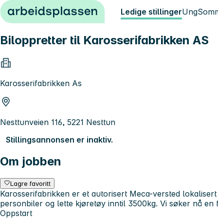
Hopp til innhold
Ledige stillinger
Ung
Somm
Biloppretter til Karosserifabrikken AS
Karosserifabrikken As
Nesttunveien 116, 5221 Nesttun
Stillingsannonsen er inaktiv.
Om jobben
Lagre favoritt
Karosserifabrikken er et autorisert Meca-versted lokaliser
personbiler og lette kjøretøy inntil 3500kg. Vi søker nå en f
Oppstart