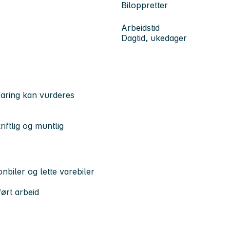
Biloppretter
Arbeidstid
Dagtid, ukedager
faring kan vurderes
iftlig og muntlig
biler og lette varebiler
ført arbeid