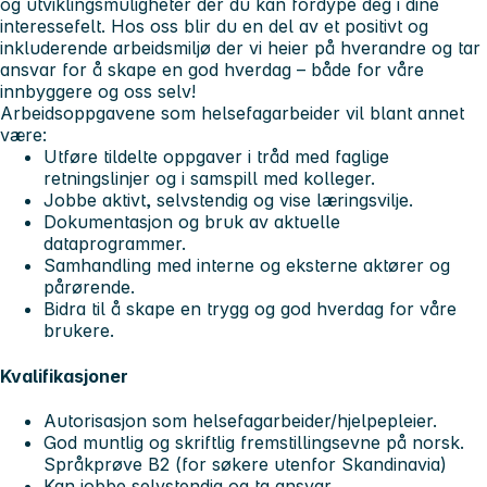
og utviklingsmuligheter der du kan fordype deg i dine
interessefelt. Hos oss blir du en del av et positivt og
inkluderende arbeidsmiljø der vi heier på hverandre og tar
ansvar for å skape en god hverdag – både for våre
innbyggere og oss selv!
Arbeidsoppgavene som helsefagarbeider vil blant annet
være:
Utføre tildelte oppgaver i tråd med faglige
retningslinjer og i samspill med kolleger.
Jobbe aktivt, selvstendig og vise læringsvilje.
Dokumentasjon og bruk av aktuelle
dataprogrammer.
Samhandling med interne og eksterne aktører og
pårørende.
Bidra til å skape en trygg og god hverdag for våre
brukere.
Kvalifikasjoner
Autorisasjon som helsefagarbeider/hjelpepleier.
God muntlig og skriftlig fremstillingsevne på norsk.
Språkprøve B2 (for søkere utenfor Skandinavia)
Kan jobbe selvstendig og ta ansvar.