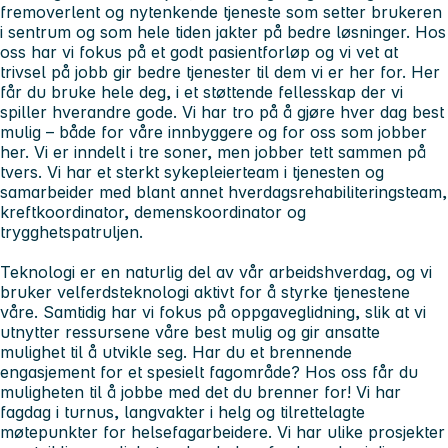
fremoverlent og nytenkende tjeneste som setter brukeren
i sentrum og som hele tiden jakter på bedre løsninger. Hos
oss har vi fokus på et godt pasientforløp og vi vet at
trivsel på jobb gir bedre tjenester til dem vi er her for. Her
får du bruke hele deg, i et støttende fellesskap der vi
spiller hverandre gode. Vi har tro på å gjøre hver dag best
mulig – både for våre innbyggere og for oss som jobber
her. Vi er inndelt i tre soner, men jobber tett sammen på
tvers. Vi har et sterkt sykepleierteam i tjenesten og
samarbeider med blant annet hverdagsrehabiliteringsteam,
kreftkoordinator, demenskoordinator og
trygghetspatruljen.
Teknologi er en naturlig del av vår arbeidshverdag, og vi
bruker velferdsteknologi aktivt for å styrke tjenestene
våre. Samtidig har vi fokus på oppgaveglidning, slik at vi
utnytter ressursene våre best mulig og gir ansatte
mulighet til å utvikle seg. Har du et brennende
engasjement for et spesielt fagområde? Hos oss får du
muligheten til å jobbe med det du brenner for! Vi har
fagdag i turnus, langvakter i helg og tilrettelagte
møtepunkter for helsefagarbeidere. Vi har ulike prosjekter