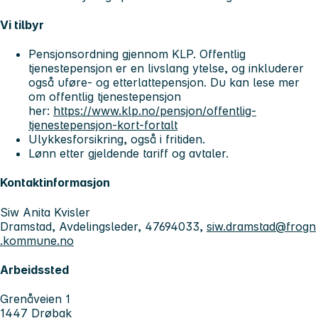
Vi tilbyr
Pensjonsordning gjennom KLP. Offentlig
tjenestepensjon er en livslang ytelse, og inkluderer
også uføre- og etterlattepensjon. Du kan lese mer
om offentlig tjenestepensjon
her:
https://www.klp.no/pensjon/offentlig-
tjenestepensjon-kort-fortalt
Ulykkesforsikring, også i fritiden.
Lønn etter gjeldende tariff og avtaler.
Kontaktinformasjon
Siw Anita Kvisler
Dramstad, Avdelingsleder, 47694033,
siw.dramstad@frogn
.kommune.no
Arbeidssted
Grenåveien 1
1447 Drøbak