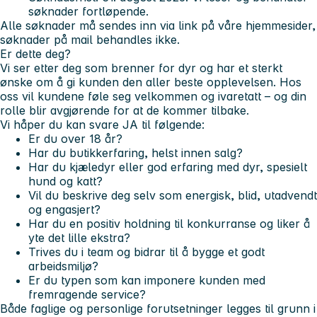
søknader fortløpende.
Alle søknader må sendes inn via link på våre hjemmesider,
søknader på mail behandles ikke.
Er dette deg?
Vi ser etter deg som brenner for dyr og har et sterkt
ønske om å gi kunden den aller beste opplevelsen. Hos
oss vil kundene føle seg velkommen og ivaretatt – og din
rolle blir avgjørende for at de kommer tilbake.
Vi håper du kan svare JA til følgende:
Er du over 18 år?
Har du butikkerfaring, helst innen salg?
Har du kjæledyr eller god erfaring med dyr, spesielt
hund og katt?
Vil du beskrive deg selv som energisk, blid, utadvendt
og engasjert?
Har du en positiv holdning til konkurranse og liker å
yte det lille ekstra?
Trives du i team og bidrar til å bygge et godt
arbeidsmiljø?
Er du typen som kan imponere kunden med
fremragende service?
Både faglige og personlige forutsetninger legges til grunn i