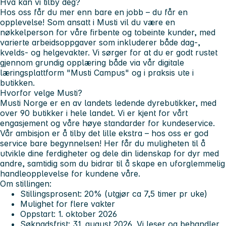
Hva kan vi tilby deg?
Hos oss får du mer enn bare en jobb – du får en
opplevelse! Som ansatt i Musti vil du være en
nøkkelperson for våre firbente og tobeinte kunder, med
varierte arbeidsoppgaver som inkluderer både dag-,
kvelds- og helgevakter. Vi sørger for at du er godt rustet
gjennom grundig opplæring både via vår digitale
læringsplattform "Musti Campus" og i praksis ute i
butikken.
Hvorfor velge Musti?
Musti Norge er en av landets ledende dyrebutikker, med
over 90 butikker i hele landet. Vi er kjent for vårt
engasjement og våre høye standarder for kundeservice.
Vår ambisjon er å tilby det lille ekstra – hos oss er god
service bare begynnelsen! Her får du muligheten til å
utvikle dine ferdigheter og dele din lidenskap for dyr med
andre, samtidig som du bidrar til å skape en uforglemmelig
handleopplevelse for kundene våre.
Om stillingen:
Stillingsprosent: 20% (utgjør ca 7,5 timer pr uke)
Mulighet for flere vakter
Oppstart: 1. oktober 2026
Søknadsfrist: 31. august 2026. Vi leser og behandler