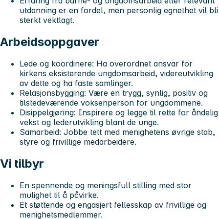
Erfaring fra barne- og ungdomsarbeid eller relevant
utdanning er en fordel, men personlig egnethet vil bli
sterkt vektlagt.
Arbeidsoppgaver
Lede og koordinere:
Ha overordnet ansvar for
kirkens eksisterende ungdomsarbeid, videreutvikling
av dette og ha faste samlinger.
Relasjonsbygging:
Være en trygg, synlig, positiv og
tilstedeværende voksenperson for ungdommene.
Disippelgjøring:
Inspirere og legge til rette for åndelig
vekst og lederutvikling blant de unge.
Samarbeid:
Jobbe tett med menighetens øvrige stab,
styre og frivillige medarbeidere.
Vi tilbyr
En spennende og meningsfull stilling med stor
mulighet til å påvirke.
Et støttende og engasjert fellesskap av frivillige og
menighetsmedlemmer.