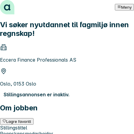
Hopp til innhold
Meny
Vi søker nyutdannet til fagmiljø innen
regnskap!
Eccera Finance Professionals AS
Oslo, 0153 Oslo
Stillingsannonsen er inaktiv.
Om jobben
Lagre favoritt
Stillingstittel
Regnskapsmedarbeider