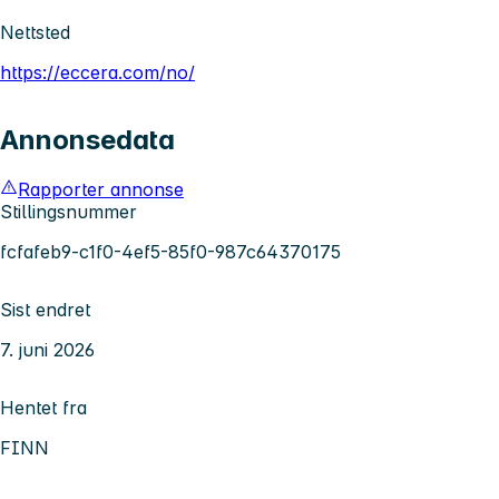
Nettsted
https://eccera.com/no/
Annonsedata
Rapporter annonse
Stillingsnummer
fcfafeb9-c1f0-4ef5-85f0-987c64370175
Sist endret
7. juni 2026
Hentet fra
FINN