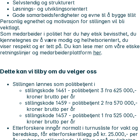
Selvstendig og strukturert
Løsnings- og utviklingsorientert
Gode samarbeidsferdigheter og evne til å bygge tillit
Personlig egnethet og motivasjon for stillingen vil bli
vektlagt.
Som medarbeider i politiet har du høy etisk bevissthet, du
kjennetegnes av å være modig og helhetsorientert, du
viser respekt og er tett på. Du kan lese mer om våre etiske
retningslinjer og medarbeiderplattform
her
.
Dette kan vi tilby om du velger oss
Stillingen lønnes som politibetjent i
stillingskode 1461 - politibetjent 3 fra 625 000,-
kroner brutto per år
stillingskode 1459 - politibetjent 2 fra 570 000,-
kroner brutto per år
stillingskode 1457 - politibetjent 1 fra 525 000,-
kroner brutto per år
Etterforskere inngår normalt i turnusliste for vakt og
beredskap, får etterforskertillegg på kr. 25.000,- per