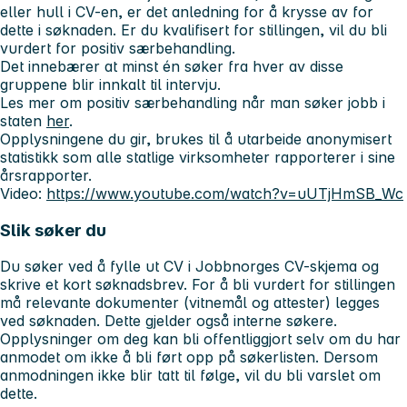
eller hull i CV-en, er det anledning for å krysse av for
dette i søknaden. Er du kvalifisert for stillingen, vil du bli
vurdert for positiv særbehandling.
Det innebærer at minst én søker fra hver av disse
gruppene blir innkalt til intervju.
Les mer om positiv særbehandling når man søker jobb i
staten
her
.
Opplysningene du gir, brukes til å utarbeide anonymisert
statistikk som alle statlige virksomheter rapporterer i sine
årsrapporter.
Video:
https://www.youtube.com/watch?v=uUTjHmSB_Wc
Slik søker du
Du søker ved å fylle ut CV i Jobbnorges CV-skjema og
skrive et kort søknadsbrev. For å bli vurdert for stillingen
må relevante dokumenter (vitnemål og attester) legges
ved søknaden. Dette gjelder også interne søkere.
Opplysninger om deg kan bli offentliggjort selv om du har
anmodet om ikke å bli ført opp på søkerlisten. Dersom
anmodningen ikke blir tatt til følge, vil du bli varslet om
dette.