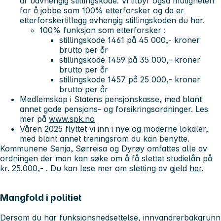
år uavhengig stillingskode. Vi tilbyr også muligheten
for å jobbe som 100% etterforsker og da er
etterforskertillegg avhengig stillingskoden du har.
100% funksjon som etterforsker :
stillingskode 1461 på 45 000,- kroner
brutto per år
stillingskode 1459 på 35 000,- kroner
brutto per år
stillingskode 1457 på 25 000,- kroner
brutto per år
Medlemskap i Statens pensjonskasse, med blant
annet gode pensjons- og forsikringsordninger. Les
mer på
www.spk.no
Våren 2025 flyttet vi inn i nye og moderne lokaler,
med blant annet treningsrom du kan benytte.
Kommunene Senja, Sørreisa og Dyrøy omfattes alle av
ordningen der man kan søke om å få slettet studielån på
kr. 25.000,- . Du kan lese mer om sletting av gjeld
her
.
Mangfold i politiet
Dersom du har funksjonsnedsettelse, innvandrerbakgrunn