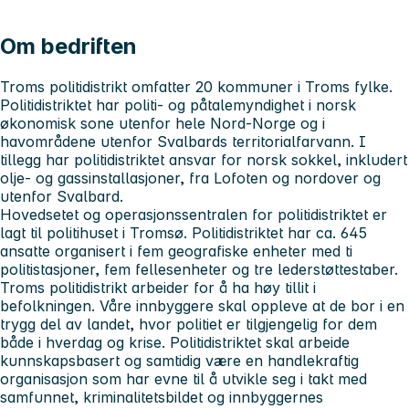
Om bedriften
Troms politidistrikt omfatter 20 kommuner i Troms fylke.
Politidistriktet har politi- og påtalemyndighet i norsk
økonomisk sone utenfor hele Nord-Norge og i
havområdene utenfor Svalbards territorialfarvann. I
tillegg har politidistriktet ansvar for norsk sokkel, inkludert
olje- og gassinstallasjoner, fra Lofoten og nordover og
utenfor Svalbard.
Hovedsetet og operasjonssentralen for politidistriktet er
lagt til politihuset i Tromsø. Politidistriktet har ca. 645
ansatte organisert i fem geografiske enheter med ti
politistasjoner, fem fellesenheter og tre lederstøttestaber.
Troms politidistrikt arbeider for å ha høy tillit i
befolkningen. Våre innbyggere skal oppleve at de bor i en
trygg del av landet, hvor politiet er tilgjengelig for dem
både i hverdag og krise. Politidistriktet skal arbeide
kunnskapsbasert og samtidig være en handlekraftig
organisasjon som har evne til å utvikle seg i takt med
samfunnet, kriminalitetsbildet og innbyggernes