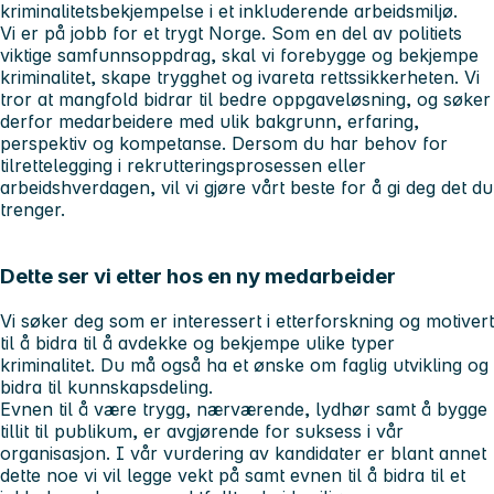
kriminalitetsbekjempelse i et inkluderende arbeidsmiljø.
Vi er på jobb for et trygt Norge. Som en del av politiets
viktige samfunnsoppdrag, skal vi forebygge og bekjempe
kriminalitet, skape trygghet og ivareta rettssikkerheten. Vi
tror at mangfold bidrar til bedre oppgaveløsning, og søker
derfor medarbeidere med ulik bakgrunn, erfaring,
perspektiv og kompetanse. Dersom du har behov for
tilrettelegging i rekrutteringsprosessen eller
arbeidshverdagen, vil vi gjøre vårt beste for å gi deg det du
trenger.
Dette ser vi etter hos en ny medarbeider
Vi søker deg som er interessert i etterforskning og motivert
til å bidra til å avdekke og bekjempe ulike typer
kriminalitet. Du må også ha et ønske om faglig utvikling og
bidra til kunnskapsdeling.
Evnen til å være trygg, nærværende, lydhør samt å bygge
tillit til publikum, er avgjørende for suksess i vår
organisasjon. I vår vurdering av kandidater er blant annet
dette noe vi vil legge vekt på samt evnen til å bidra til et