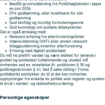
Bestått grunnutdanning fra Politi(høg)skolen i løpet
av juni 2026
IP4-godkjenning, eller kvalifisere for slik
godkjenning
God skriftlig og muntlig formuleringsevne
God kunnskap om politiets datasystemer
Det er også ønskelig med:
Relevant erfaring fra etterforskningsfeltet
Videreutdanning (VEF) eller annen relevant
tilleggsutdanning innenfor etterforskning
Erfaring med digitalt politiarbeid
Du må ha plettfri vandel og være skikket for tjeneste i
politiet og politiattest (uttømmende og utvidet) må
innhentes ved ev. ansettelse jfr. politiloven § 18 og
politiregisterloven § 41. Ved å søke stilling i Troms
politidistrikt samtykker du til at det kan innhentes
opplysninger fra enkelte av politiet sine register og system
til bruk i vandel- og skikkethetsvurdering.
Personlige egenskaper