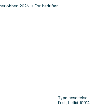
erjobben
2026
☀️
For bedrifter
Type ansettelse
Fast, heltid 100%