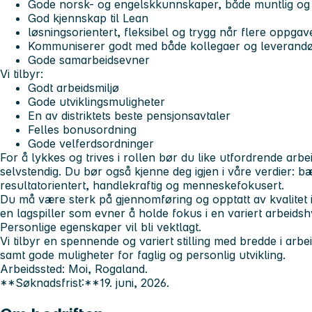
Gode norsk- og engelskkunnskaper, både muntlig og s
God kjennskap til Lean
løsningsorientert, fleksibel og trygg når flere oppgav
Kommuniserer godt med både kollegaer og leverand
Gode samarbeidsevner
Vi tilbyr:
Godt arbeidsmiljø
Gode utviklingsmuligheter
En av distriktets beste pensjonsavtaler
Felles bonusordning
Gode velferdsordninger
For å lykkes og trives i rollen bør du like utfordrende arb
selvstendig. Du bør også kjenne deg igjen i våre verdier: bæ
resultatorientert, handlekraftig og menneskefokusert.
Du må være sterk på gjennomføring og opptatt av kvalitet
en lagspiller som evner å holde fokus i en variert arbeids
Personlige egenskaper vil bli vektlagt.
Vi tilbyr en spennende og variert stilling med bredde i a
samt gode muligheter for faglig og personlig utvikling.
Arbeidssted: Moi, Rogaland.
**Søknadsfrist:**19. juni, 2026.