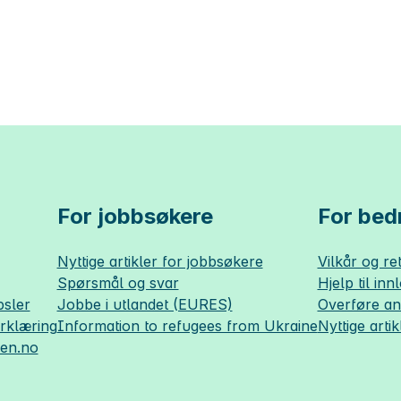
For jobbsøkere
For bedr
Nyttige artikler for jobbsøkere
Vilkår og ret
Spørsmål og svar
Hjelp til inn
sler
Jobbe i utlandet (EURES)
Overføre a
erklæring
Information to refugees from Ukraine
Nyttige artik
sen.no