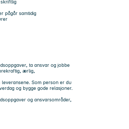
kriftlig
er pågår samtidig
ører
eidsoppgaver, ta ansvar og jobbe
rekraftig, ærlig,
 i leveransene. Som person er du
hverdag og bygge gode relasjoner.
rbeidsoppgaver og ansvarsområder,