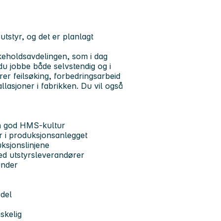
utstyr, og det er planlagt
likeholdsavdelingen, som i dag
du jobbe både selvstendig og i
rer feilsøking, forbedringsarbeid
llasjoner i fabrikken. Du vil også
en god HMS-kultur
r i produksjonsanlegget
uksjonslinjene
d utstyrsleverandører
under
rdel
nskelig