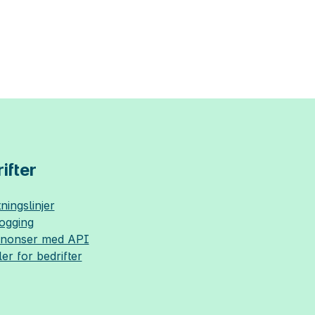
ifter
ningslinjer
logging
nnonser med API
ler for bedrifter