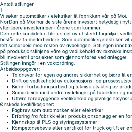
Antall stillinger
1
Vi søker automatiker / elektriker til fabrikken vår på Moi.
NorDan på Moi har de siste årene investert betydelig i nytt 
ytterligere investeringer i årene som kommer.
Den rette kandidaten blir en del av et sterkt fagmiljø i ved
består av 15 medarbeidere. Som automatiker/elektriker vil 
tett samarbeid med resten av avdelingen. Stillingen innebæ
på produksjonslinjene våre og vedlikehold av tekniske insta
bli involvert i prosjekter som gjennomføres ved anlegget.
Stillingen inngår i en vaktordning.
Arbeidsoppgaver:
Ta ansvar for egen og andres sikkerhet og bidra til 
Drift og vedlikehold av automasjons- og prosessutsty
Bidra i forbedringsarbeid og teknisk utvikling av prod
Samarbeide med andre avdelinger på fabrikken og me
Utføre forebyggende vedlikehold og jevnlige tilsynsr
Ønskede kvalifikasjoner:
Fagbrev som automatiker eller elektriker
Erfaring fra fabrikk eller produksjonsanlegg er en fo
Kjennskap til PLS og styringssystemer
Kompetansebevis eller sertifikat for truck og lift er ø