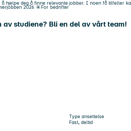
 å hjelpe deg å finne relevante jobber. I noen få tilfeller 
erjobben
2026
☀️
For bedrifter
n av studiene? Bli en del av vårt team!
Type ansettelse
Fast, deltid