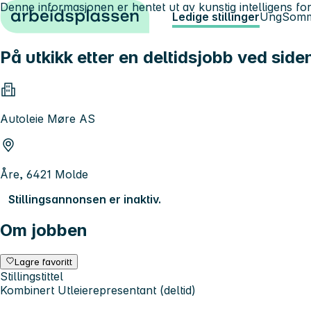
Denne informasjonen er hentet ut av kunstig intelligens for
Hopp til innhold
Ledige stillinger
Ung
Somm
På utkikk etter en deltidsjobb ved side
Autoleie Møre AS
Åre, 6421 Molde
Stillingsannonsen er inaktiv.
Om jobben
Lagre favoritt
Stillingstittel
Kombinert Utleierepresentant (deltid)