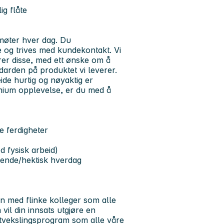
ig flåte
møter hver dag. Du
ce og trives med kundekontakt. Vi
erer disse, med ett ønske om å
arden på produktet vi leverer.
ide hurtig og nøyaktig er
emium opplevelse, er du med å
e ferdigheter
d fysisk arbeid)
iftende/hektisk hverdag
jon med flinke kolleger som alle
vil din innsats utgjøre en
 utvekslingsprogram som alle våre