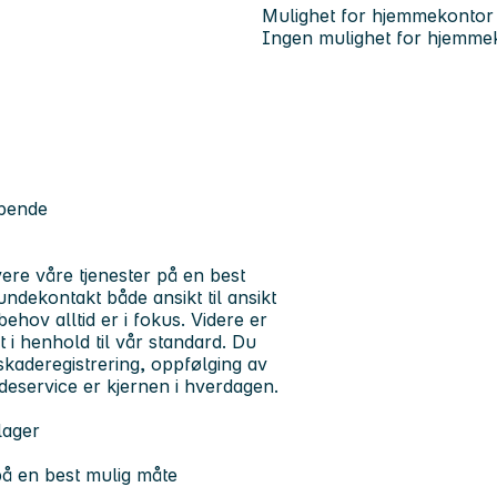
Mulighet for hjemmekontor
Ingen mulighet for hjemme
øpende
ere våre tjenester på en best
ndekontakt både ansikt til ansikt
ehov alltid er i fokus. Videre er
t i henhold til vår standard. Du
skaderegistrering, oppfølging av
ndeservice er kjernen i hverdagen.
lager
på en best mulig måte