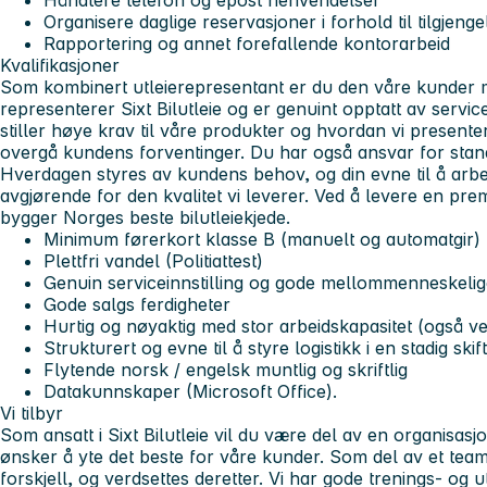
Håndtere telefon og epost henvendelser
Organisere daglige reservasjoner i forhold til tilgjengel
Rapportering og annet forefallende kontorarbeid
Kvalifikasjoner
Som kombinert utleierepresentant er du den våre kunder 
representerer Sixt Bilutleie og er genuint opptatt av servi
stiller høye krav til våre produkter og hvordan vi present
overgå kundens forventinger. Du har også ansvar for stand
Hverdagen styres av kundens behov, og din evne til å arbe
avgjørende for den kvalitet vi leverer. Ved å levere en pr
bygger Norges beste bilutleiekjede.
Minimum førerkort klasse B (manuelt og automatgir)
Plettfri vandel (Politiattest)
Genuin serviceinnstilling og gode mellommenneskelig
Gode salgs ferdigheter
Hurtig og nøyaktig med stor arbeidskapasitet (også ve
Strukturert og evne til å styre logistikk i en stadig sk
Flytende norsk / engelsk muntlig og skriftlig
Datakunnskaper (Microsoft Office).
Vi tilbyr
Som ansatt i Sixt Bilutleie vil du være del av en organisas
ønsker å yte det beste for våre kunder. Som del av et team 
forskjell, og verdsettes deretter. Vi har gode trenings- og