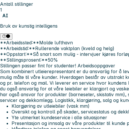
Antall stillinger
1
AI
Bruk av kunstig intelligens
**Arbeidssted:**Molde lufthavn
**Arbeidstid:**Rullerende vaktplan (kveld og helg)
**Oppstart:**Så snart som mulig - intervjuer kjøres forl
**Stillingsprosent:**50%
Stillingen passer fint for studenter!
Arbeidsoppgaver
Som kombinert utleierepresentant er du ansvarlig for å lev
mulig måte til våre kunder. Hverdagen består av utstrakt ku
og pr. telefon og mail. Vi leverer en service hvor kundens b
du også ansvarlig for at våre leiebiler er klargjort og vaske
har også ansvar for produkter (barneseter, skistativ mm), 
servicer og dekkomlegg. Logistikk, klargjøring, salg og ku
Klargjøring av utleiebiler (vask mm)
Oversikt og kontroll på skader, servicestatus og dekk
Yte utmerket kundeservice i alle situasjoner
Presentasjon og innsalg av våre produkter til kunde 