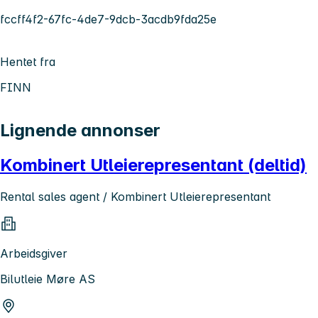
fccff4f2-67fc-4de7-9dcb-3acdb9fda25e
Hentet fra
FINN
Lignende annonser
Kombinert Utleierepresentant (deltid)
Rental sales agent / Kombinert Utleierepresentant
Arbeidsgiver
Bilutleie Møre AS