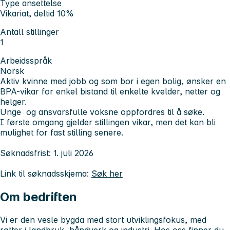
Type ansettelse
Vikariat, deltid 10%
Antall stillinger
1
Arbeidsspråk
Norsk
Aktiv kvinne med jobb og som bor i egen bolig, ønsker en
BPA-vikar for enkel bistand til enkelte kvelder, netter og
helger.
Unge og ansvarsfulle voksne oppfordres til å søke.
I første omgang gjelder stillingen vikar, men det kan bli
mulighet for fast stilling senere.
Søknadsfrist: 1. juli 2026
Link til søknadsskjema:
Søk her
Om bedriften
Vi er den vesle bygda med stort utviklingsfokus, med
røtter i landbruk, håndverk og industri. Hos oss finner du