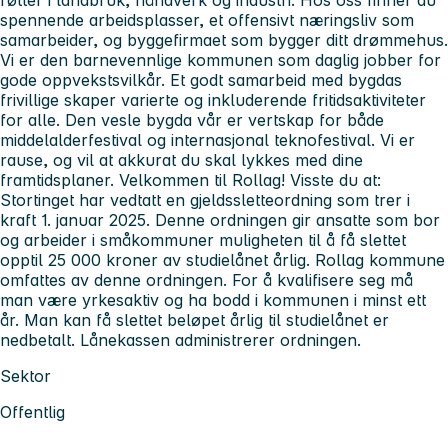
spennende arbeidsplasser, et offensivt næringsliv som
samarbeider, og byggefirmaet som bygger ditt drømmehus.
Vi er den barnevennlige kommunen som daglig jobber for
gode oppvekstsvilkår. Et godt samarbeid med bygdas
frivillige skaper varierte og inkluderende fritidsaktiviteter
for alle. Den vesle bygda vår er vertskap for både
middelalderfestival og internasjonal teknofestival. Vi er
rause, og vil at akkurat du skal lykkes med dine
framtidsplaner. Velkommen til Rollag! Visste du at:
Stortinget har vedtatt en gjeldssletteordning som trer i
kraft 1. januar 2025. Denne ordningen gir ansatte som bor
og arbeider i småkommuner muligheten til å få slettet
opptil 25 000 kroner av studielånet årlig. Rollag kommune
omfattes av denne ordningen. For å kvalifisere seg må
man være yrkesaktiv og ha bodd i kommunen i minst ett
år. Man kan få slettet beløpet årlig til studielånet er
nedbetalt. Lånekassen administrerer ordningen.
Sektor
Offentlig