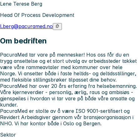
Lene Terese Berg
Head Of Process Development
l.berg@pacuramed.no
Om bedriften
PacuraMed tar vare på mennesker! Hos oss får du en
trygg ansettelse og et stort utvalg av arbeidssteder takket
være våre rammeavtaler med kommuner over hele
Norge. Vi ansetter både i faste heltids- og deltidsstillinger,
med fleksible stillingsbrøker tilpasset dine behov.
PacuraMed har over 20 års erfaring fra helsebemanning.
Våre kjerneverdier - personlig, ærlig, raus og ambisiøs -
gjenspeiles i hvordan vi tar vare på både våre ansatte og
kunder.
PacuraMed er stolte av å være ISO 9001-sertifisert og
Revidert Arbeidsgiver gjennom vår bransjeorganisasjon i
NHO. Vi har kontor både i Oslo og Bergen.
Sektor