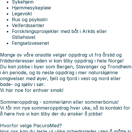
Sykehjem
Hjemmesykepleie
Legevakt
Rus og psykiatri
Velferdssenter
Forskningsprosjekter med båt i Arktis eller
Stillehavet
Fengselsvesenet
Mange av våre ansatte velger oppdrag ut fra årstid og
fritidsinteresser siden vi kan tilby oppdrag i hele Norge!
Du kan jobbe i byer som Bergen, Stavanger og Trondheim
i én periode, og ta neste oppdrag i mer naturskjønne
omgivelser med øyer, fjell og fjord i vest og nord eller
bade- og sjøliv i sør.
Vi har noe for enhver smak!
Sommeroppdrag - sommerlønn eller sommerbonus!
Vi får inn nye sommeroppdrag hver uke, så ta kontakt for
å høre hva vi kan tilby der du ønsker å jobbe!
Hvorfor velge PacuraMed?
Hos oss kan du teste ut ulike arbeidssteder uten å måtte si