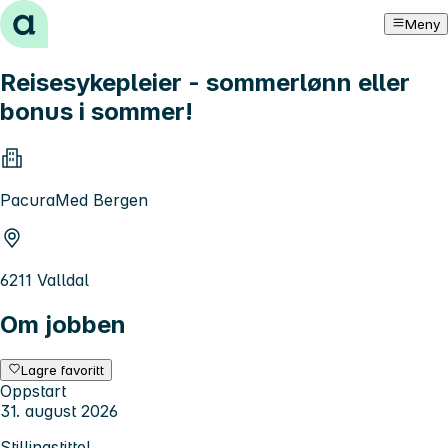
Hopp til innhold
Meny
Reisesykepleier - sommerlønn eller
bonus i sommer!
PacuraMed Bergen
6211 Valldal
Om jobben
Lagre favoritt
Oppstart
31. august 2026
Stillingstittel