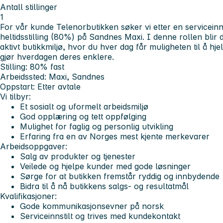
Antall stillinger
1
For vår kunde Telenorbutikken søker vi etter en serviceinnst
heltidsstilling (80%) på Sandnes Maxi. I denne rollen blir du
aktivt butikkmiljø, hvor du hver dag får muligheten til å 
gjør hverdagen deres enklere.
Stilling: 80% fast
Arbeidssted: Maxi, Sandnes
Oppstart: Etter avtale
Vi tilbyr:
Et sosialt og uformelt arbeidsmiljø
God opplæring og tett oppfølging
Mulighet for faglig og personlig utvikling
Erfaring fra en av Norges mest kjente merkevarer
Arbeidsoppgaver:
Salg av produkter og tjenester
Veilede og hjelpe kunder med gode løsninger
Sørge for at butikken fremstår ryddig og innbydende
Bidra til å nå butikkens salgs- og resultatmål
Kvalifikasjoner:
Gode kommunikasjonsevner på norsk
Serviceinnstilt og trives med kundekontakt