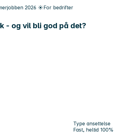
erjobben
2026
☀️
For bedrifter
lk - og vil bli god på det?
Type ansettelse
Fast, heltid 100%