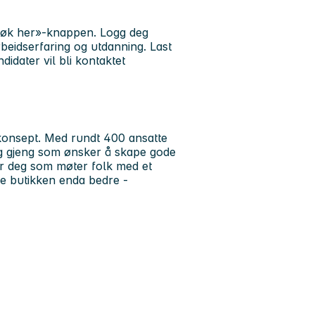
Søk her»-knappen. Logg deg
beidserfaring og utdanning. Last
idater vil bli kontaktet
konsept.
Med rundt 400 ansatte
dig gjeng som ønsker å skape gode
er deg som møter folk med et
jøre butikken enda bedre -