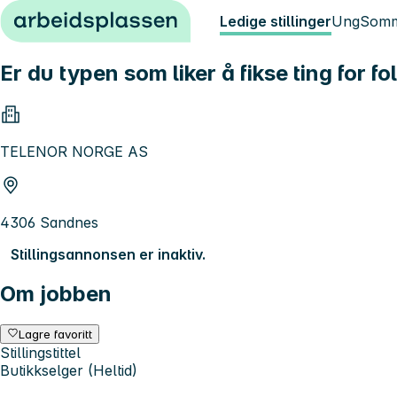
Hopp til innhold
Ledige stillinger
Ung
Somm
Er du typen som liker å fikse ting for fo
TELENOR NORGE AS
4306 Sandnes
Stillingsannonsen er inaktiv.
Om jobben
Lagre favoritt
Stillingstittel
Butikkselger (Heltid)