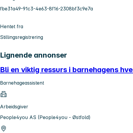
fbe31a49-91c3-4e63-8f16-2308bf3c9e7a
Hentet fra
Stillingsregistrering
Lignende annonser
Bli en viktig ressurs i barnehagens h
Barnehageassistent
Arbeidsgiver
People4you AS (People4you - Østfold)