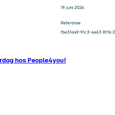
19. juni 2026
Referanse
fbe31a49-91c3-4e63-8f16-
verdag hos People4you!