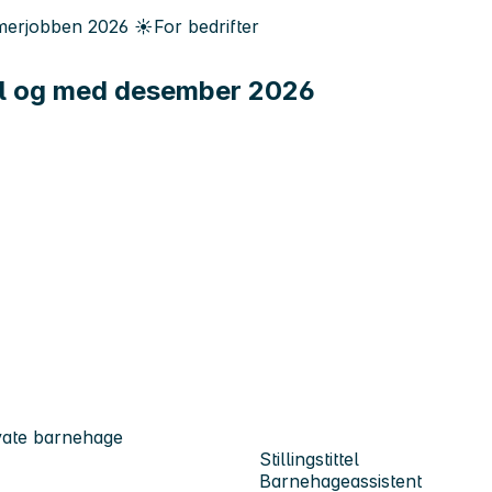
erjobben
2026
☀️
For bedrifter
til og med desember 2026
ivate barnehage
Stillingstittel
Barnehageassistent