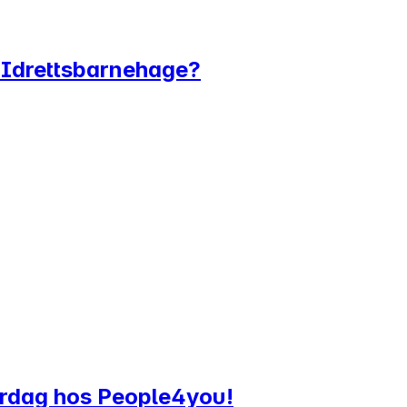
us Idrettsbarnehage?
verdag hos People4you!