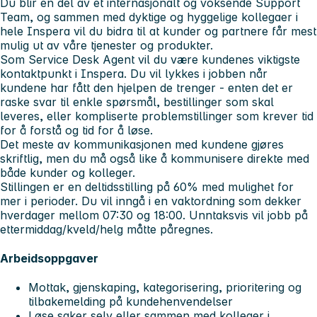
Du blir en del av et internasjonalt og voksende Support
Team, og sammen med dyktige og hyggelige kollegaer i
hele Inspera vil du bidra til at kunder og partnere får mest
mulig ut av våre tjenester og produkter.
Som Service Desk Agent vil du være kundenes viktigste
kontaktpunkt i Inspera. Du vil lykkes i jobben når
kundene har fått den hjelpen de trenger - enten det er
raske svar til enkle spørsmål, bestillinger som skal
leveres, eller kompliserte problemstillinger som krever tid
for å forstå og tid for å løse.
Det meste av kommunikasjonen med kundene gjøres
skriftlig, men du må også like å kommunisere direkte med
både kunder og kolleger.
Stillingen er en deltidsstilling på 60% med mulighet for
mer i perioder. Du vil inngå i en vaktordning som dekker
hverdager mellom 07:30 og 18:00. Unntaksvis vil jobb på
ettermiddag/kveld/helg måtte påregnes.
Arbeidsoppgaver
Mottak, gjenskaping, kategorisering, prioritering og
tilbakemelding på kundehenvendelser
Løse saker selv eller sammen med kolleger i