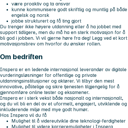
være proaktiv og ta ansvar
kunne kommunisere godt skriftlig og muntlig på både
engelsk og norsk
jobbe strukturert og få ting gjort
Du trenger ikke høyere utdanning eller å ha jobbet med
support tidligere, men du må ha en sterk motivasjon for å
bli god i jobben. Vi vil gjerne høre fra deg! Legg ved et kort
motivasjonsbrev om hvorfor du ønsker rollen.
Om bedriften
Inspera er en ledende internasjonal leverandør av digitale
vurderingsløsninger for offentlige og private
utdanningsinstitusjoner og aktører. Vi tilbyr den mest
innovative, pålitelige og sikre tjenesten tilgjengelig for å
gjennomføre online tester og eksamener.
Inspera er i sterk vekst både nasjonalt og internasjonalt,
og du vil bli en del av et uformelt, engasjert, utviklende og
inkluderende miljø med mye godt humør.
Hos Inspera vil du få
Mulighet til å videreutvikle dine teknologi-ferdigheter
Mulighet til videre karrieremuligheter i Inspera