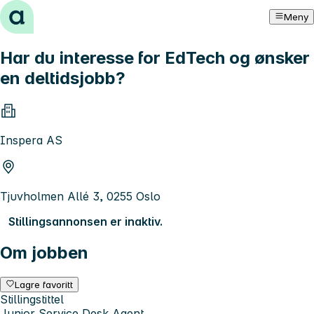
Hopp til innhold
Meny
Har du interesse for EdTech og ønsker
en deltidsjobb?
Inspera AS
Tjuvholmen Allé 3, 0255 Oslo
Stillingsannonsen er inaktiv.
Om jobben
Lagre favoritt
Stillingstittel
Junior Service Desk Agent