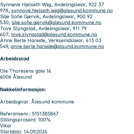
Synnøve Hjelseth Wiig, Avdelingsleiar, 922 37
978,
synnove.hjelseth.wiig@alesund.kommune.no
Silje Sofie Gjervik, Avdelingsleiar, 900 92
530,
silje.sofie.gjervik@alesund.kommune.no
Tove Slyngstad, Avdelingsleiar, 911 79
607,
tove.slyngstad@alesund.kommune.no
Anne Berte Hareide, Verksemdsleiar, 413 03
549,
anne.berte.hareide@alsund.kommune.no
Arbeidsstad
Ole Thoresens gate 16
6006 Ålesund
Nøkkelinformasjon:
Arbeidsgivar: Ålesund kommune
Referansenr.: 5151385867
Stillingsprosent: 100%
Vikar
Startdato: 14.09.2026