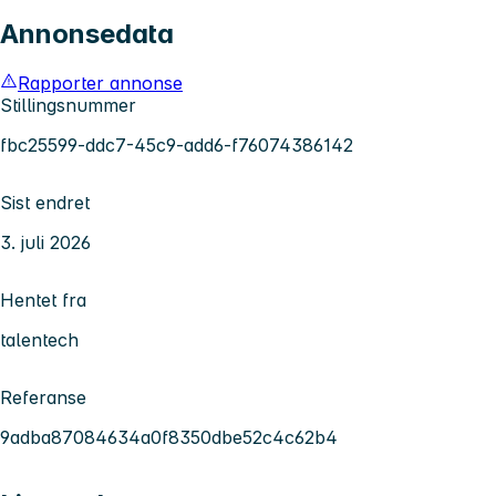
Annonsedata
Rapporter annonse
Stillingsnummer
fbc25599-ddc7-45c9-add6-f76074386142
Sist endret
3. juli 2026
Hentet fra
talentech
Referanse
9adba87084634a0f8350dbe52c4c62b4