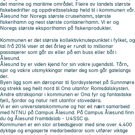
det marine og maritime området. Fleire av landets største
fiskebedrifter og oppdrettsselskap held til i kommunen vår.
Ålesund har Noregs største cruisehamn, største
fiskerihamn og nest største containerhamn. Vi er og
Noregs største eksporthamn på fiskeriprodukter.
Kommunen er det største kollektivknutepunktet i fylket, og
tal frå 2016 viser at det årleg er rundt to millionar
passasjerer som går av eller på ein buss eller båt i
Ålesund.
Ålesund by er viden kjend for sin vakre jugendstil. Tårn,
spir og vakre utsmykkingar møter deg som går gatelangs
der.
Byen ligg som ein døropnar til fjordsystemet på Sunnmøre
og strekk seg heilt nord til Ona utanfor Romsdalskysten.
Andre attraksjonar i kommunen er Ona fyr og fantastiske
fjell, fjordar og natur rett utanfor stovedøra.
Vi er ein universitetskommune og har eit nært samarbeid
med NTNU på Campus Ålesund. På Campus Ålesund finn
du òg Ålesund framtidslab - U4SSC ip.
Kommunen er ein stor arbeidsgjevar med sine over 4.400
dyktige og engasjerte medarbeidarar som utfører viktige