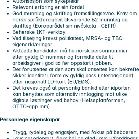
Autorisasjon som sykepleiar
Relevant erfaring er ein fordel
God munnleg og skriftleg framstillingsevne. Krav om
norsk språkferdigheit tilsvarande B2 munnleg og
skriftleg (Europarådet sin nivåskala - CEFR)
Beherske IKT-verktøy
Ved tilsetjing krevst politiattest, MRSA- og TBC-
eigenerklæringar
Aktuelle kandidater må ha norsk personnummer
eller gyldig D-nummer og formidle dette til
arbeidsgiver i god tid før oppstart i jobben.
Det forutsettes at den som skal ansettes kan bekrefte
sikker identitet i form av gyldig pass (internasjonalt)
eller nasjonalt ID-kort (EU/EØS).
Det kreves også at personlig bankid eller idporten
kan benyttes som alternativ innlogging mot ulike
digitale løsninger ved behov (Helseplattformen,
OTTO-app mm).
Personlege eigenskapar
Trygg, tydeleg og engasjert, med fokus på beboeren
Løysingsorientert, fleksibel og glad i nye utfordringar