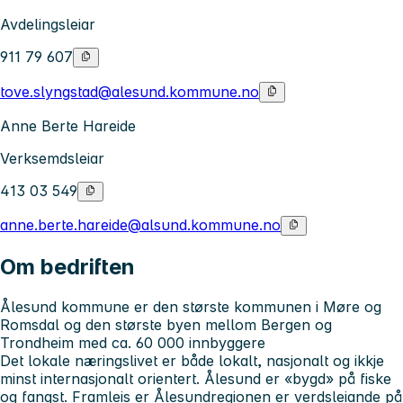
Avdelingsleiar
911 79 607
tove.slyngstad@alesund.kommune.no
Anne Berte Hareide
Verksemdsleiar
413 03 549
anne.berte.hareide@alsund.kommune.no
Om bedriften
Ålesund kommune er den største kommunen i Møre og
Romsdal og den største byen mellom Bergen og
Trondheim med ca. 60 000 innbyggere
Det lokale næringslivet er både lokalt, nasjonalt og ikkje
minst internasjonalt orientert. Ålesund er «bygd» på fiske
og fangst. Framleis er Ålesundregionen er verdsleiande på