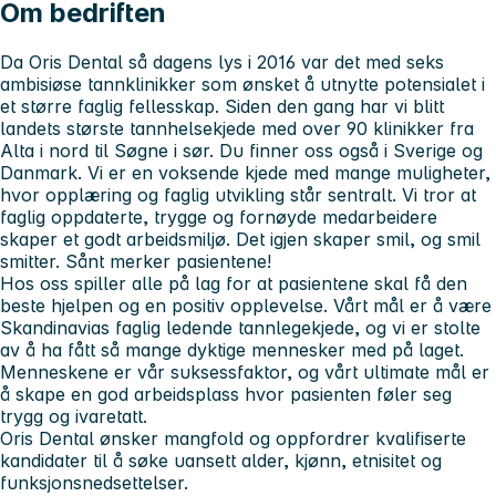
Om bedriften
Da Oris Dental så dagens lys i 2016 var det med seks
ambisiøse tannklinikker som ønsket å utnytte potensialet i
et større faglig fellesskap. Siden den gang har vi blitt
landets største tannhelsekjede med over 90 klinikker fra
Alta i nord til Søgne i sør. Du finner oss også i Sverige og
Danmark. Vi er en voksende kjede med mange muligheter,
hvor opplæring og faglig utvikling står sentralt. Vi tror at
faglig oppdaterte, trygge og fornøyde medarbeidere
skaper et godt arbeidsmiljø. Det igjen skaper smil, og smil
smitter. Sånt merker pasientene!
Hos oss spiller alle på lag for at pasientene skal få den
beste hjelpen og en positiv opplevelse. Vårt mål er å være
Skandinavias faglig ledende tannlegekjede, og vi er stolte
av å ha fått så mange dyktige mennesker med på laget.
Menneskene er vår suksessfaktor, og vårt ultimate mål er
å skape en god arbeidsplass hvor pasienten føler seg
trygg og ivaretatt.
Oris Dental ønsker mangfold og oppfordrer kvalifiserte
kandidater til å søke uansett alder, kjønn, etnisitet og
funksjonsnedsettelser.