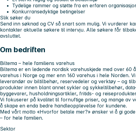
Tydelige rammer og støtte fra en erfaren organisasjo
Konkurransedyktige betingelser
Slik søker du
Send inn søknad og CV så snart som mulig. Vi vurderer ka
kontakter aktuelle søkere til intervju. Alle søkere får tilb
avsluttet.
Om bedriften
Biltema – hele familiens varehus
Biltema er en ledende nordisk varehuskjede med over
60 å
varehus i Norge
og mer enn
160 varehus i hele Norden
. V
leverandør av biltilbehør, reservedeler og verktøy – og tilbyr
produkter innen blant annet sykler og sykkeltilbehør, data
byggevarer, husholdningsartikler, fritids- og reiseprodukter
Vi fokuserer på
kvalitet til fornuftige priser
, og mange av v
å skape en enda bedre handleopplevelse for kundene.
Med vårt motto
«Hvorfor betale mer?»
ønsker vi å gi god
– for hele familien.
Sektor