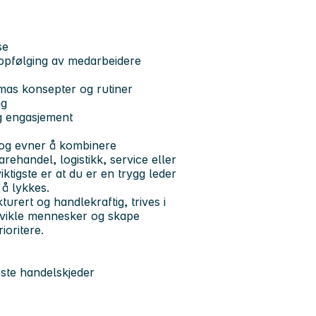
se
oppfølging av medarbeidere
mas konsepter og rutiner
ng
g engasjement
m og evner å kombinere
arehandel, logistikk, service eller
tigste er at du er en trygg leder
 å lykkes.
kturert og handlekraftig, trives i
tvikle mennesker og skape
ioritere.
este handelskjeder