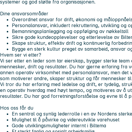
systemer og god støtte fra organisasjonen.
Dine ansvarsområder
Overordnet ansvar for drift, økonomi og måloppnåel
Personalansvar, inkludert rekruttering, utvikling og 
Bemanningsplanlegging og oppfølging av nøkkeltall
Sikre gode kundeopplevelser og etterlevelse av Bilte
Skape struktur, effektiv drift og kontinuerlig forbedri
Bygge en sterk kultur preget av samarbeid, ansvar o
Hvem ser vi etter?
Vi ser etter en leder som tar eierskap, bygger sterke tea
mennesker, drift og resultater. Du har gjerne erfaring fra v
annen operativ virksomhet med personalansvar, men det vik
som motiverer andre, skaper struktur og får mennesker til
Vi tror du har erfaring med ledelse og drift, er tydelig, stru
en operativ hverdag med høyt tempo, og motiveres av å u
resultater. Du har god forretningsforståelse og evne til å pr
Hos oss får du
En sentral og synlig lederrolle i en av Nordens sterk
Mulighet til å påvirke og videreutvikle varehuset
Gode utviklingsmuligheter internt i Biltema
Et sterkt faglig og sosialt arbeidsmiljø