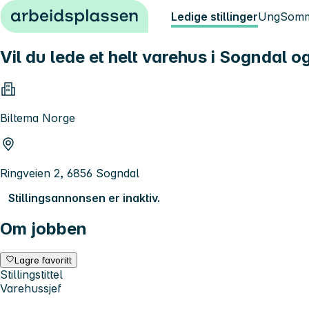
Hopp til innhold
Ledige stillinger
Ung
Somm
Vil du lede et helt varehus i Sogndal o
Biltema Norge
Ringveien 2, 6856 Sogndal
Stillingsannonsen er inaktiv.
Om jobben
Lagre favoritt
Stillingstittel
Varehussjef