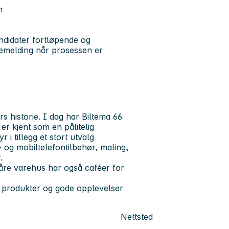
n
ndidater fortløpende og
akemelding når prosessen er
rs historie
. I dag har Biltema
66
i er kjent som en pålitelig
 i tillegg et stort utvalg
- og mobiltelefontilbehør, maling,
.
åre varehus har også caféer for
e produkter og gode opplevelser
Nettsted