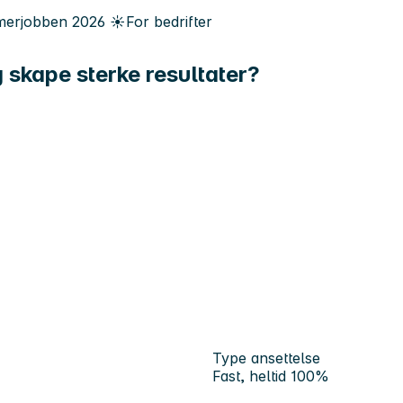
erjobben
2026
☀️
For bedrifter
g skape sterke resultater?
Type ansettelse
Fast, heltid 100%