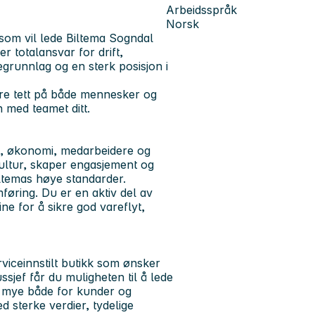
Arbeidsspråk
Norsk
 som vil lede Biltema Sogndal
r totalansvar for drift,
egrunnlag og en sterk posisjon i
være tett på både mennesker og
 med teamet ditt.
t, økonomi, medarbeidere og
kultur, skaper engasjement og
ltemas høye standarder.
føring. Du er en aktiv del av
e for å sikre god vareflyt,
rviceinnstilt butikk som ønsker
jef får du muligheten til å lede
yr mye både for kunder og
d sterke verdier, tydelige