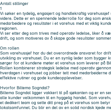
Antall stillinger
1
Vi søker en tydelig, engasjert og handlekraftig varehussjef
videre. Dette er en spennende lederrolle for deg som ønske
medarbeidere og resultater i et varehus med et viktig kund
regionen.
Vi ser etter deg som trives med operativ ledelse, liker å 
drift, og som motiveres av å skape gode resultater sammen
Om rollen
Som varehussjef har du det overordnede ansvaret for drif
utvikling av varehuset. Du er en synlig leder som bygger 
sørger for at kundene møter et varehus som leverer på Bi
Rollen kombinerer strategisk ledelse med operativ gjennom
hverdagen i varehuset og jobber tett med medarbeiderne din
effektive rutiner og gode kundeopplevelser.
Hvorfor Biltema Sogndal?
Biltema Sogndal ligger vakkert til på sjøkanten og er en se
alle kunder velkommen til en hyggelig handel. Som varehuss
et dedikert team og sette ditt preg på et varehus som bet
lokalsamfunnet. Du blir en del av en solid nordisk kjede me