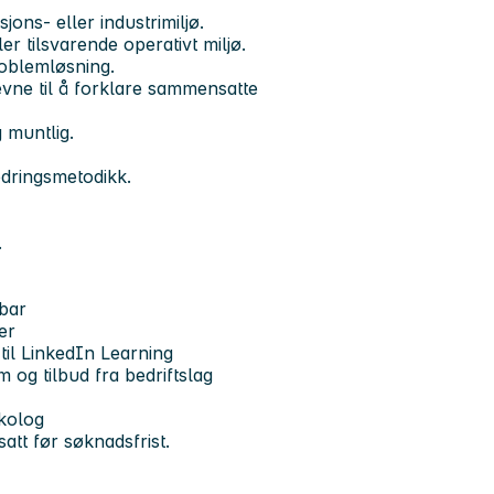
ons- eller industrimiljø.
r tilsvarende operativt miljø.
roblemløsning.
vne til å forklare sammensatte
 muntlig.
edringsmetodikk.
.
tbar
er
 til LinkedIn Learning
m og tilbud fra bedriftslag
ykolog
att før søknadsfrist.