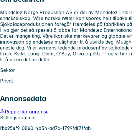
Mondelez Norge Production AS er del av Mondelez Intern
snackselskap. Våre norske røtter kan spores helt tilbake til
Sjokoladeproduksjonen foregår fremdeles på fabrikken på
Hva gjør det så spesielt å jobbe for Mondelez Internationa
Det er mange ting. Våre ikoniske merkevarer og globale vi
innovasjon og endeløse muligheter til å utvikle deg. Mulighet
eneste dag. Vi er verdens ledende produsent av sjokolade
Freia, Kvikk Lunsj, Daim, O’Boy, Oreo og Ritz -- og vi har
til å bli en del av dette.
Sektor
Privat
Annonsedata
Rapporter annonse
Stillingsnummer
fba95ef9-0860-4d34-ad7c-1799fdf7ffab