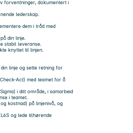
v forventninger, dokumentert i
jenende lederskap.
plementere dem i tråd med
å din linje.
e stabil leveranse.
e knyttet til linjen.
 linje og sette retning for
Check-Act) med teamet for å
igma) i ditt område, i samarbeid
se i teamet.
og kostnad) på linjenivå, og
 IL6S og lede tilhørende