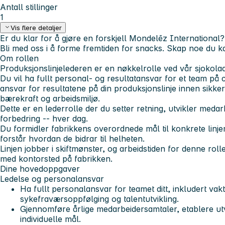
Antall stillinger
1
Vis flere detaljer
Er du klar for å gjøre en forskjell Mondelēz International?
Bli med oss i å forme fremtiden for snacks. Skap noe du ka
Om rollen
Produksjonslinjelederen er en nøkkelrolle ved vår sjokolad
Du vil ha fullt personal- og resultatansvar for et team på
ansvar for resultatene på din produksjonslinje innen sikkerh
bærekraft og arbeidsmiljø.
Dette er en lederrolle der du setter retning, utvikler medar
forbedring -- hver dag.
Du formidler fabrikkens overordnede mål til konkrete linjem
forstår hvordan de bidrar til helheten.
Linjen jobber i skiftmønster, og arbeidstiden for denne roll
med kontorsted på fabrikken.
Dine hovedoppgaver
Ledelse og personalansvar
Ha fullt personalansvar for teamet ditt, inkludert vakt
sykefraværsoppfølging og talentutvikling.
Gjennomføre årlige medarbeidersamtaler, etablere utv
individuelle mål.