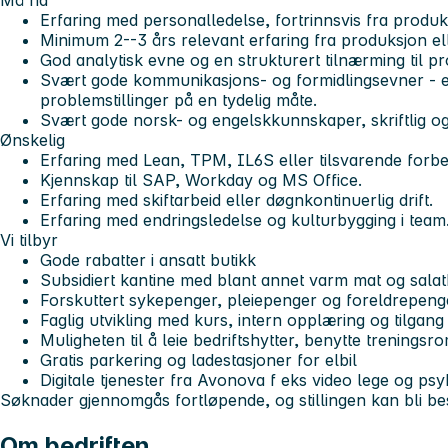
Må ha
Erfaring med personalledelse, fortrinnsvis fra produksj
Minimum 2--3 års relevant erfaring fra produksjon elle
God analytisk evne og en strukturert tilnærming til p
Svært gode kommunikasjons- og formidlingsevner - e
problemstillinger på en tydelig måte.
Svært gode norsk- og engelskkunnskaper, skriftlig og
Ønskelig
Erfaring med Lean, TPM, IL6S eller tilsvarende forb
Kjennskap til SAP, Workday og MS Office.
Erfaring med skiftarbeid eller døgnkontinuerlig drift.
Erfaring med endringsledelse og kulturbygging i team
Vi tilbyr
Gode rabatter i ansatt butikk
Subsidiert kantine med blant annet varm mat og sala
Forskuttert sykepenger, pleiepenger og foreldrepeng
Faglig utvikling med kurs, intern opplæring og tilgang
Muligheten til å leie bedriftshytter, benytte treningsro
Gratis parkering og ladestasjoner for elbil
Digitale tjenester fra Avonova f eks video lege og ps
Søknader gjennomgås fortløpende, og stillingen kan bli bes
Om bedriften