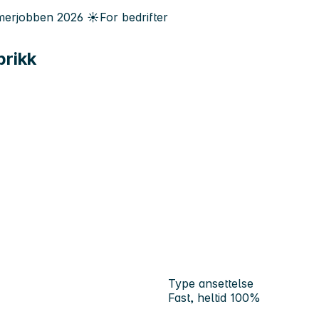
erjobben
2026
☀️
For bedrifter
brikk
Type ansettelse
Fast, heltid 100%