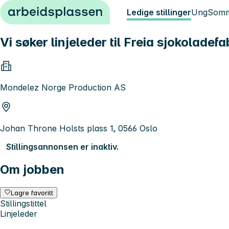
Hopp til innhold
Ledige stillinger
Ung
Somm
Vi søker linjeleder til Freia sjokoladefa
Mondelez Norge Production AS
Johan Throne Holsts plass 1, 0566 Oslo
Stillingsannonsen er inaktiv.
Om jobben
Lagre favoritt
Stillingstittel
Linjeleder