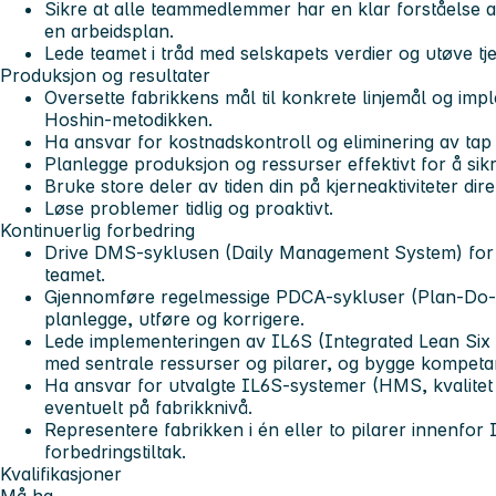
Sikre at alle teammedlemmer har en klar forståelse a
en arbeidsplan.
Lede teamet i tråd med selskapets verdier og utøve t
Produksjon og resultater
Oversette fabrikkens mål til konkrete linjemål og im
Hoshin-metodikken.
Ha ansvar for kostnadskontroll og eliminering av tap p
Planlegge produksjon og ressurser effektivt for å sikr
Bruke store deler av tiden din på kjerneaktiviteter direkt
Løse problemer tidlig og proaktivt.
Kontinuerlig forbedring
Drive DMS-syklusen (Daily Management System) for din
teamet.
Gjennomføre regelmessige PDCA-sykluser (Plan-Do-
planlegge, utføre og korrigere.
Lede implementeringen av IL6S (Integrated Lean Six S
med sentrale ressurser og pilarer, og bygge kompetan
Ha ansvar for utvalgte IL6S-systemer (HMS, kvalitet 
eventuelt på fabrikknivå.
Representere fabrikken i én eller to pilarer innenfor
forbedringstiltak.
Kvalifikasjoner