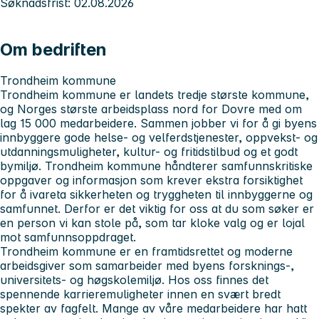
Søknadsfrist: 02.08.2026
Om bedriften
Trondheim kommune
Trondheim kommune er landets tredje største kommune,
og Norges største arbeidsplass nord for Dovre med om
lag 15 000 medarbeidere. Sammen jobber vi for å gi byens
innbyggere gode helse- og velferdstjenester, oppvekst- og
utdanningsmuligheter, kultur- og fritidstilbud og et godt
bymiljø. Trondheim kommune håndterer samfunnskritiske
oppgaver og informasjon som krever ekstra forsiktighet
for å ivareta sikkerheten og tryggheten til innbyggerne og
samfunnet. Derfor er det viktig for oss at du som søker er
en person vi kan stole på, som tar kloke valg og er lojal
mot samfunnsoppdraget.
Trondheim kommune er en framtidsrettet og moderne
arbeidsgiver som samarbeider med byens forsknings-,
universitets- og høgskolemiljø. Hos oss finnes det
spennende karrieremuligheter innen en svært bredt
spekter av fagfelt. Mange av våre medarbeidere har hatt