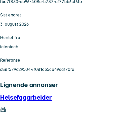
fba7f830-ab96-408a-b737-af77bb6cf6fb
Sist endret
3. august 2026
Hentet fra
talentech
Referanse
c88f579c295044f081cb5cb49aaf70fa
Lignende annonser
Helsefagarbeider