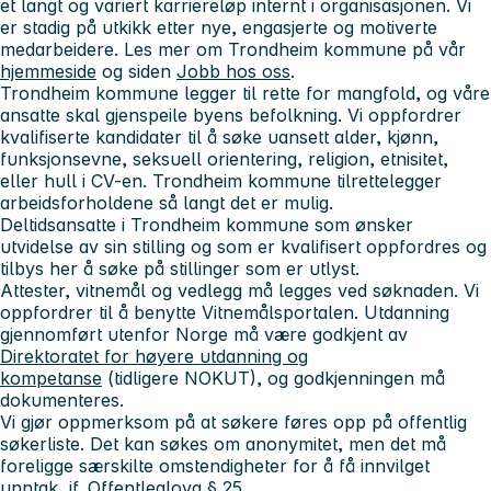
et langt og variert karriereløp internt i organisasjonen. Vi
er stadig på utkikk etter nye, engasjerte og motiverte
medarbeidere. Les mer om Trondheim kommune på vår
hjemmeside
og siden
Jobb hos oss
.
Trondheim kommune legger til rette for mangfold, og våre
ansatte skal gjenspeile byens befolkning. Vi oppfordrer
kvalifiserte kandidater til å søke uansett alder, kjønn,
funksjonsevne, seksuell orientering, religion, etnisitet,
eller hull i CV-en. Trondheim kommune tilrettelegger
arbeidsforholdene så langt det er mulig.
Deltidsansatte i Trondheim kommune som ønsker
utvidelse av sin stilling og som er kvalifisert oppfordres og
tilbys her å søke på stillinger som er utlyst.
Attester, vitnemål og vedlegg må legges ved søknaden. Vi
oppfordrer til å benytte Vitnemålsportalen. Utdanning
gjennomført utenfor Norge må være godkjent av
Direktoratet for høyere utdanning og
kompetanse
(tidligere NOKUT), og godkjenningen må
dokumenteres.
Vi gjør oppmerksom på at søkere føres opp på offentlig
søkerliste. Det kan søkes om anonymitet, men det må
foreligge særskilte omstendigheter for å få innvilget
unntak, jf. Offentleglova § 25.