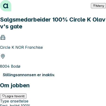
Hopp til innhold
Meny
Salgsmedarbeider 100% Circle K Olav
v's gate
Circle K NOR Franchise
8004 Bodø
Stillingsannonsen er inaktiv.
Om jobben
Lagre favoritt
Type ansettelse
Fast, heltid 100%