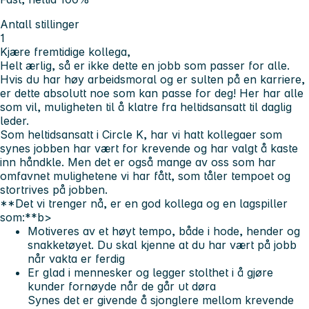
Antall stillinger
1
Kjære fremtidige kollega,
Helt ærlig, så er ikke dette en jobb som passer for alle.
Hvis du har høy arbeidsmoral og er sulten på en karriere,
er dette absolutt noe som kan passe for deg! Her har alle
som vil, muligheten til å klatre fra heltidsansatt til daglig
leder.
Som heltidsansatt i Circle K, har vi hatt kollegaer som
synes jobben har vært for krevende og har valgt å kaste
inn håndkle. Men det er også mange av oss som har
omfavnet mulighetene vi har fått, som tåler tempoet og
stortrives på jobben.
**Det vi trenger nå, er en god kollega og en lagspiller
som:**b>
Motiveres av et høyt tempo, både i hode, hender og
snakketøyet. Du skal kjenne at du har vært på jobb
når vakta er ferdig
Er glad i mennesker og legger stolthet i å gjøre
kunder fornøyde når de går ut døra
Synes det er givende å sjonglere mellom krevende