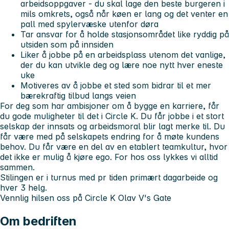
arbeidsoppgaver - du skal lage den beste burgeren i
mils omkrets, også når køen er lang og det venter en
pall med spylervæske utenfor døra
Tar ansvar for å holde stasjonsområdet like ryddig på
utsiden som på innsiden
Liker å jobbe på en arbeidsplass utenom det vanlige,
der du kan utvikle deg og lære noe nytt hver eneste
uke
Motiveres av å jobbe et sted som bidrar til et mer
bærekraftig tilbud langs veien
For deg som har ambisjoner om å bygge en karriere, får
du gode muligheter til det i Circle K. Du får jobbe i et stort
selskap der innsats og arbeidsmoral blir lagt merke til. Du
får være med på selskapets endring for å møte kundens
behov. Du får være en del av en etablert teamkultur, hvor
det ikke er mulig å kjøre ego. For hos oss lykkes vi alltid
sammen.
Stilingen er i turnus med pr tiden primært dagarbeide og
hver 3 helg.
Vennlig hilsen oss på Circle K Olav V's Gate
Om bedriften