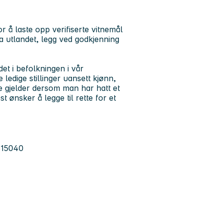
r å laste opp verifiserte vitnemål
ra utlandet, legg ved godkjenning
et i befolkningen i vår
e ledige stillinger uansett kjønn,
e gjelder dersom man har hatt et
 ønsker å legge til rette for et
515040