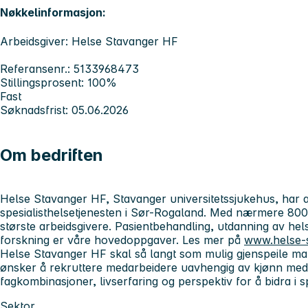
Nøkkelinformasjon:
Arbeidsgiver: Helse Stavanger HF
Referansenr.: 5133968473
Stillingsprosent: 100%
Fast
Søknadsfrist: 05.06.2026
Om bedriften
Helse Stavanger HF, Stavanger universitetssjukehus, har 
spesialisthelsetjenesten i Sør-Rogaland. Med nærmere 8000
største arbeidsgivere. Pasientbehandling, utdanning av he
forskning er våre hovedoppgaver. Les mer på
www.helse-
Helse Stavanger HF skal så langt som mulig gjenspeile man
ønsker å rekruttere medarbeidere uavhengig av kjønn med
fagkombinasjoner, livserfaring og perspektiv for å bidra i s
Sektor