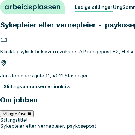
Hopp til innhold
Ledige stillinger
Ung
Somm
Sykepleier eller vernepleier - psykos
Klinikk psykisk helsevern voksne, AP sengepost B2, Hels
Jan Johnsens gate 11, 4011 Stavanger
Stillingsannonsen er inaktiv.
Om jobben
Lagre favoritt
Stillingstittel
Sykepleier eller vernepleier, psykosepost