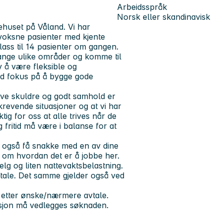
Arbeidsspråk
Norsk eller skandinavisk
ehuset på Våland. Vi har
voksne pasienter med kjente
lass til 14 pasienter om gangen.
ange ulike områder og komme til
v å være fleksible og
id fokus på å bygge gode
lave skuldre og godt samhold er
 krevende situasjoner og at vi har
tig for oss at alle trives når de
g fritid må være i balanse for at
n også få snakke med en av dine
n om hvordan det er å jobbe her.
elg og liten nattevaktsbelastning.
vtale. Det samme gjelder også ved
t etter ønske/nærmere avtale.
asjon må vedlegges søknaden.