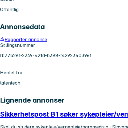
Offentlig
Annonsedata
Rapporter annonse
Stillingsnummer
fb77b28f-2249-421d-b388-f42923403961
Hentet fra
talentech
Lignende annonser
Sikkerhetspost B1 søker sykepleier/vern
Skal du studere sykepleie/vernepleie/paramedisin i Stavang