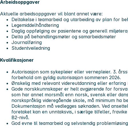
Arbeidsoppgaver
Aktuelle arbeidsoppgaver vil blant annet være:
Deltakelse i teamarbeid og utarbeiding av plan for be
Legemiddelhåndtering
Daglig oppfølging av pasientene og generell miljøtera
Delta på behandlingsmøter og samarbeidsmøter
Journalføring
Studentveiledning
Kvalifikasjoner
Autorisasjon som sykepleier eller vernepleier. 3. års
forbehold om gyldig autorisasjon sommeren 2026.
Ønskelig med relevant videreutdanning eller erfaring 
Gode norskkunnskaper er helt avgjørende for forsvar
som har annet morsmål enn norsk, svensk eller dansk
norskspråklig videregående skole, må minimum ha bes
Dokumentasjon må vedlegges søknaden. Ved ansettelse
foretaket kan en unntaksvis, i særlige tilfeller, fravi
B2-nivå.
God evne til teamarbeid og selvstendig problemløsing