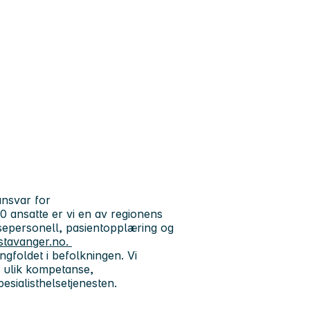
ansvar for
 ansatte er vi en av regionens
lsepersonell, pasientopplæring og
stavanger.no.
gfoldet i befolkningen. Vi
 ulik kompetanse,
pesialisthelsetjenesten.