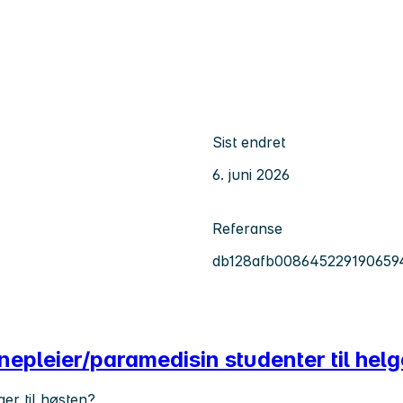
Sist endret
6. juni 2026
Referanse
db128afb008645229190659
epleier/paramedisin studenter til helge
er til høsten?