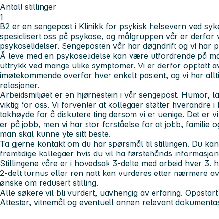
Antall stillinger
1
B2 er en sengepost i Klinikk for psykisk helsevern ved syk
spesialisert oss på psykose, og målgruppen vår er derfor 
psykoselidelser. Sengeposten vår har døgndrift og vi har p
Å leve med en psykoselidelse kan være utfordrende på m
uttrykk ved mange ulike symptomer. Vi er derfor opptatt a
imøtekommende overfor hver enkelt pasient, og vi har allt
relasjoner.
Arbeidsmiljøet er en hjørnestein i vår sengepost. Humor, 
viktig for oss. Vi forventer at kollegaer støtter hverandre i
takhøyde for å diskutere ting dersom vi er uenige. Det er vik
er på jobb, men vi har stor forståelse for at jobb, familie o
man skal kunne yte sitt beste.
Ta gjerne kontakt om du har spørsmål til stillingen. Du ka
fremtidige kollegaer hvis du vil ha førstehånds informasjo
Stillingene våre er i hovedsak 3-delte med arbeid hver 3. h
2-delt turnus eller ren natt kan vurderes etter nærmere a
ønske om redusert stilling.
Alle søkere vil bli vurdert, uavhengig av erfaring. Oppstar
Attester, vitnemål og eventuell annen relevant dokument