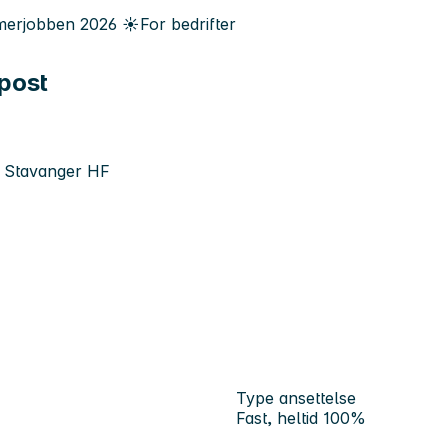
erjobben
2026
☀️
For bedrifter
epost
e Stavanger HF
Type ansettelse
Fast, heltid 100%