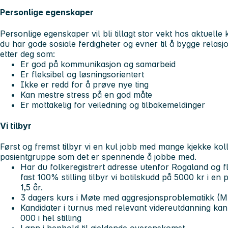
Personlige egenskaper
Personlige egenskaper vil bli tillagt stor vekt hos aktuelle k
du har gode sosiale ferdigheter og evner til å bygge relas
etter deg som:
Er god på kommunikasjon og samarbeid
Er fleksibel og løsningsorientert
Ikke er redd for å prøve nye ting
Kan mestre stress på en god måte
Er mottakelig for veiledning og tilbakemeldinger
Vi tilbyr
Først og fremst tilbyr vi en kul jobb med mange kjekke kol
pasientgruppe som det er spennende å jobbe med.
Har du folkeregistrert adresse utenfor Rogaland og fl
fast 100% stilling tilbyr vi botilskudd på 5000 kr i en
1,5 år.
3 dagers kurs i Møte med aggresjonsproblematikk (
Kandidater i turnus med relevant videreutdanning kan g
000 i hel stilling