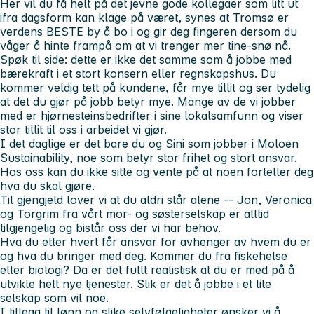
Her vil du få helt på det jevne gode kollegaer som litt ut
ifra dagsform kan klage på været, synes at Tromsø er
verdens BESTE by å bo i og gir deg fingeren dersom du
våger å hinte frampå om at vi trenger mer tine-snø nå.
Spøk til side: dette er ikke det samme som å jobbe med
bærekraft i et stort konsern eller regnskapshus. Du
kommer veldig tett på kundene, får mye tillit og ser tydelig
at det du gjør på jobb betyr mye. Mange av de vi jobber
med er hjørnesteinsbedrifter i sine lokalsamfunn og viser
stor tillit til oss i arbeidet vi gjør.
I det daglige er det bare du og Sini som jobber i Moloen
Sustainability, noe som betyr stor frihet og stort ansvar.
Hos oss kan du ikke sitte og vente på at noen forteller deg
hva du skal gjøre.
Til gjengjeld lover vi at du aldri står alene -- Jon, Veronica
og Torgrim fra vårt mor- og søsterselskap er alltid
tilgjengelig og bistår oss der vi har behov.
Hva du etter hvert får ansvar for avhenger av hvem du er
og hva du bringer med deg. Kommer du fra fiskehelse
eller biologi? Da er det fullt realistisk at du er med på å
utvikle helt nye tjenester. Slik er det å jobbe i et lite
selskap som vil noe.
I tillegg til lønn og slike selvfølgeligheter ønsker vi å