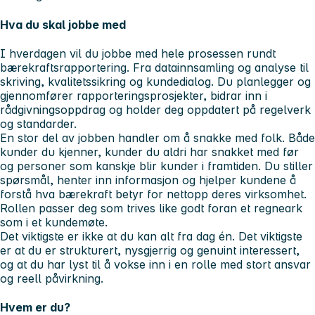
Hva du skal jobbe med
I hverdagen vil du jobbe med hele prosessen rundt
bærekraftsrapportering. Fra datainnsamling og analyse til
skriving, kvalitetssikring og kundedialog. Du planlegger og
gjennomfører rapporteringsprosjekter, bidrar inn i
rådgivningsoppdrag og holder deg oppdatert på regelverk
og standarder.
En stor del av jobben handler om å snakke med folk. Både
kunder du kjenner, kunder du aldri har snakket med før
og personer som kanskje blir kunder i framtiden. Du stiller
spørsmål, henter inn informasjon og hjelper kundene å
forstå hva bærekraft betyr for nettopp deres virksomhet.
Rollen passer deg som trives like godt foran et regneark
som i et kundemøte.
Det viktigste er ikke at du kan alt fra dag én. Det viktigste
er at du er strukturert, nysgjerrig og genuint interessert,
og at du har lyst til å vokse inn i en rolle med stort ansvar
og reell påvirkning.
Hvem er du?