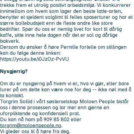
trekke frem et utrolig positivt arbeidsmiljø. Vi konkurrerer
innimellom om hvem som lager den beste latte-arten,
benytter et sjeldent solglimt til felles spaserturer og har et
større bollebudsjett enn de fleste andre like store
bedrifter. Spør du oss er nemlig livet for kort til dårlig
kaffe, sitte inne hele dagen når det er sol og dårlige
bakverk.
Dersom du ønsker å høre Pernille fortelle om stillingen
kan du følge denne linken:
https://youtu.be/i0JzOz-PvVU
Nysgjerrig?
Om du er nysgjerrig på hvem vi er, hva vi gjør, eller bare
lurer på om dette kan være noe for deg -- ikke nøl med å
ta kontakt.
Torgrim Sollid
i vårt søsterselskap
Moloen People
bistår
oss i denne prosessen og tar mer enn gjerne en
uforpliktende og konfidensiell prat.
Du kan nå ham på
909 85 802
eller
torgrim@moloenpeople.no
.
Vi gleder oss til å høre fra deg.