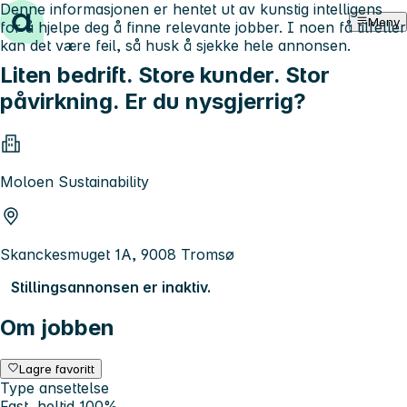
Denne informasjonen er hentet ut av kunstig intelligens
Hopp til innhold
Meny
for å hjelpe deg å finne relevante jobber. I noen få tilfeller
kan det være feil, så husk å sjekke hele annonsen.
Liten bedrift. Store kunder. Stor
påvirkning. Er du nysgjerrig?
Moloen Sustainability
Skanckesmuget 1A, 9008 Tromsø
Stillingsannonsen er inaktiv.
Om jobben
Lagre favoritt
Type ansettelse
Fast, heltid 100%