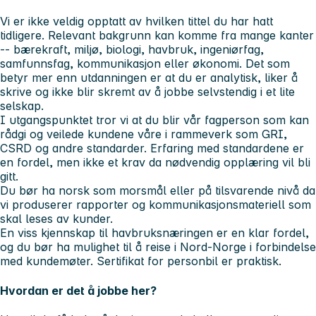
Vi er ikke veldig opptatt av hvilken tittel du har hatt
tidligere. Relevant bakgrunn kan komme fra mange kanter
-- bærekraft, miljø, biologi, havbruk, ingeniørfag,
samfunnsfag, kommunikasjon eller økonomi. Det som
betyr mer enn utdanningen er at du er analytisk, liker å
skrive og ikke blir skremt av å jobbe selvstendig i et lite
selskap.
I utgangspunktet tror vi at du blir vår fagperson som kan
rådgi og veilede kundene våre i rammeverk som GRI,
CSRD og andre standarder. Erfaring med standardene er
en fordel, men ikke et krav da nødvendig opplæring vil bli
gitt.
Du bør ha norsk som morsmål eller på tilsvarende nivå da
vi produserer rapporter og kommunikasjonsmateriell som
skal leses av kunder.
En viss kjennskap til havbruksnæringen er en klar fordel,
og du bør ha mulighet til å reise i Nord-Norge i forbindelse
med kundemøter. Sertifikat for personbil er praktisk.
Hvordan er det å jobbe her?