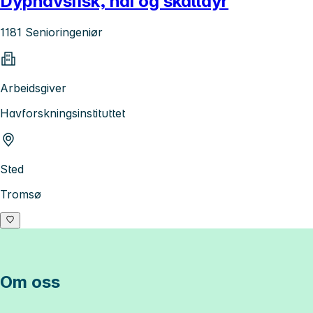
Dyphavsfisk, hai og skalldyr
1181 Senioringeniør
Arbeidsgiver
Havforskningsinstituttet
Sted
Tromsø
Om oss