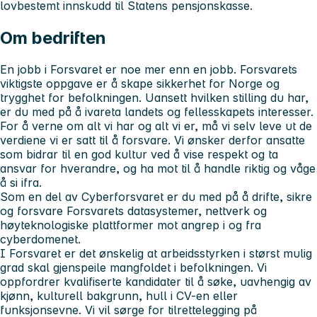
lovbestemt innskudd til Statens pensjonskasse.
Om bedriften
En jobb i Forsvaret er noe mer enn en jobb. Forsvarets
viktigste oppgave er å skape sikkerhet for Norge og
trygghet for befolkningen. Uansett hvilken stilling du har,
er du med på å ivareta landets og fellesskapets interesser.
For å verne om alt vi har og alt vi er, må vi selv leve ut de
verdiene vi er satt til å forsvare. Vi ønsker derfor ansatte
som bidrar til en god kultur ved å vise respekt og ta
ansvar for hverandre, og ha mot til å handle riktig og våge
å si ifra.
Som en del av Cyberforsvaret er du med på å drifte, sikre
og forsvare Forsvarets datasystemer, nettverk og
høyteknologiske plattformer mot angrep i og fra
cyberdomenet.
I Forsvaret er det ønskelig at arbeidsstyrken i størst mulig
grad skal gjenspeile mangfoldet i befolkningen. Vi
oppfordrer kvalifiserte kandidater til å søke, uavhengig av
kjønn, kulturell bakgrunn, hull i CV-en eller
funksjonsevne. Vi vil sørge for tilrettelegging på