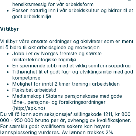
hensiktsmessig for vår arbeidsform
Passer naturlig inn i vår arbeidskultur og bidrar til et
godt arbeidsmiljø
Vi tilbyr
Vi tilbyr våre ansatte ordninger og aktiviteter som er ment
til å bidra til økt arbeidsglede og motivasjon
Jobb i et av Norges fremste og største
militærteknologiske fagmiljø
En spennende jobb med et viktig samfunnsoppdrag
Tilhørighet til et godt fag- og utviklingsmiljø med god
kompetanse
Mulighet for inntil 2 timer trening i arbeidstiden
Fleksibel arbeidstid
Medlemskap i Statens pensjonskasse med gode
låne-, pensjons- og forsikringsordninger
(http://spk.no)
Du vil få lønn som seksjonssjef stillingskode 1211, kr 800
000 - 950 000 brutto per år, avhengig av kvalifikasjoner.
For særskilt godt kvalifiserte søkere kan høyere
lønnsplassering vurderes. Av lønnen trekkes 2%