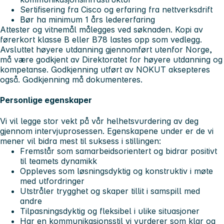
Sertifisering fra Cisco og erfaring fra nettverksdrift
Bør ha minimum 1 års ledererfaring
Attester og vitnemål
må
legges ved søknaden. Kopi av
førerkort klasse B eller B78 lastes opp som vedlegg.
Avsluttet høyere utdanning gjennomført utenfor Norge,
må være godkjent av Direktoratet for høyere utdanning og
kompetanse. Godkjenning utført av NOKUT aksepteres
også. Godkjenning må dokumenteres.
Personlige egenskaper
Vi vil legge stor vekt på vår helhetsvurdering av deg
gjennom intervjuprosessen. Egenskapene under er de vi
mener vil bidra mest til suksess i stillingen:
Fremstår som samarbeidsorientert og bidrar positivt
til teamets dynamikk
Oppleves som løsningsdyktig og konstruktiv i møte
med utfordringer
Utstråler trygghet og skaper tillit i samspill med
andre
Tilpasningsdyktig og fleksibel i ulike situasjoner
Har en kommunikasjonsstil vi vurderer som klar og