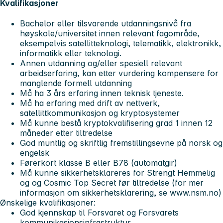
Kvalifikasjoner
Bachelor eller tilsvarende utdanningsnivå fra
høyskole/universitet innen relevant fagområde,
eksempelvis satellitteknologi, telematikk, elektronikk,
informatikk eller teknologi.
Annen utdanning og/eller spesiell relevant
arbeidserfaring, kan etter vurdering kompensere for
manglende formell utdanning
Må ha 3 års erfaring innen teknisk tjeneste.
Må ha erfaring med drift av nettverk,
satellittkommunikasjon og kryptosystemer
Må kunne bestå kryptokvalifisering grad 1 innen 12
måneder etter tiltredelse
God muntlig og skriftlig fremstillingsevne på norsk og
engelsk
Førerkort klasse B eller B78 (automatgir)
Må kunne sikkerhetsklareres for Strengt Hemmelig
og og Cosmic Top Secret før tiltredelse (for mer
informasjon om sikkerhetsklarering, se www.nsm.no)
Ønskelige kvalifikasjoner:
God kjennskap til Forsvaret og Forsvarets
kommunikasjonsinfrastruktur