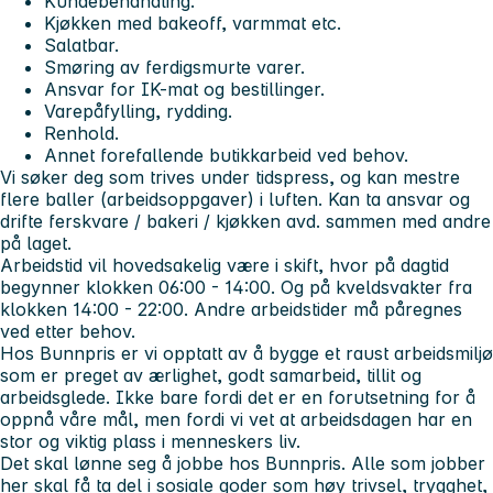
Kundebehandling.
Kjøkken med bakeoff, varmmat etc.
Salatbar.
Smøring av ferdigsmurte varer.
Ansvar for IK-mat og bestillinger.
Varepåfylling, rydding.
Renhold.
Annet forefallende butikkarbeid ved behov.
Vi søker deg som trives under tidspress, og kan mestre
flere baller (arbeidsoppgaver) i luften. Kan ta ansvar og
drifte ferskvare / bakeri / kjøkken avd. sammen med andre
på laget.
Arbeidstid vil hovedsakelig være i skift, hvor på dagtid
begynner klokken 06:00 - 14:00. Og på kveldsvakter fra
klokken 14:00 - 22:00. Andre arbeidstider må påregnes
ved etter behov.
Hos Bunnpris er vi opptatt av å bygge et raust arbeidsmiljø
som er preget av ærlighet, godt samarbeid, tillit og
arbeidsglede. Ikke bare fordi det er en forutsetning for å
oppnå våre mål, men fordi vi vet at arbeidsdagen har en
stor og viktig plass i menneskers liv.
Det skal lønne seg å jobbe hos Bunnpris. Alle som jobber
her skal få ta del i sosiale goder som høy trivsel, trygghet,