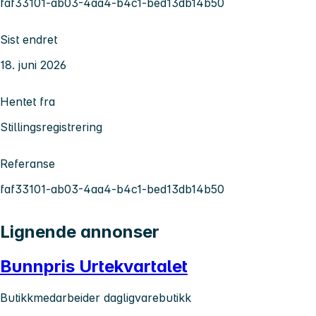
faf33101-ab03-4aa4-b4c1-bed13db14b50
Sist endret
18. juni 2026
Hentet fra
Stillingsregistrering
Referanse
faf33101-ab03-4aa4-b4c1-bed13db14b50
Lignende annonser
Bunnpris Urtekvartalet
Butikkmedarbeider dagligvarebutikk