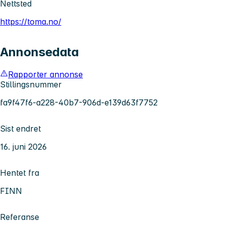
Nettsted
https://toma.no/
Annonsedata
Rapporter annonse
Stillingsnummer
fa9f47f6-a228-40b7-906d-e139d63f7752
Sist endret
16. juni 2026
Hentet fra
FINN
Referanse