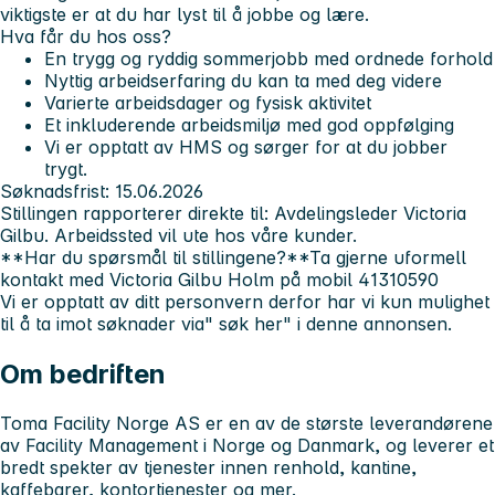
viktigste er at du har lyst til å jobbe og lære.
Hva får du hos oss?
En trygg og ryddig sommerjobb med ordnede forhold
Nyttig arbeidserfaring du kan ta med deg videre
Varierte arbeidsdager og fysisk aktivitet
Et inkluderende arbeidsmiljø med god oppfølging
Vi er opptatt av HMS og sørger for at du jobber
trygt.
Søknadsfrist: 15.06.2026
Stillingen rapporterer direkte til: Avdelingsleder Victoria
Gilbu. Arbeidssted vil ute hos våre kunder.
**Har du spørsmål til stillingene?**Ta gjerne uformell
kontakt med Victoria Gilbu Holm på mobil 41310590
Vi er opptatt av ditt personvern derfor har vi kun mulighet
til å ta imot søknader via" søk her" i denne annonsen.
Om bedriften
Toma Facility Norge AS er en av de største leverandørene
av Facility Management i Norge og Danmark, og leverer et
bredt spekter av tjenester innen renhold, kantine,
kaffebarer, kontortjenester og mer.