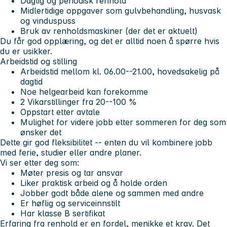
Daglig og periodisk renhold
Midlertidige oppgaver som gulvbehandling, husvask
og vinduspuss
Bruk av renholdsmaskiner (der det er aktuelt)
Du får
god opplæring,
og det er alltid noen å spørre hvis
du er usikker.
Arbeidstid og stilling
Arbeidstid mellom
kl. 06.00--21.00
, hovedsakelig på
dagtid
Noe helgearbeid kan forekomme
2 Vikarstillinger fra 20--100 %
Oppstart etter avtale
Mulighet for videre jobb etter sommeren for deg som
ønsker det
Dette gir god fleksibilitet -- enten du vil kombinere jobb
med ferie, studier eller andre planer.
Vi ser etter deg som:
Møter presis og tar ansvar
Liker praktisk arbeid og å holde orden
Jobber godt både alene og sammen med andre
Er høflig og serviceinnstilt
Har klasse B sertifikat
Erfaring fra renhold er en fordel, men
ikke et krav
. Det