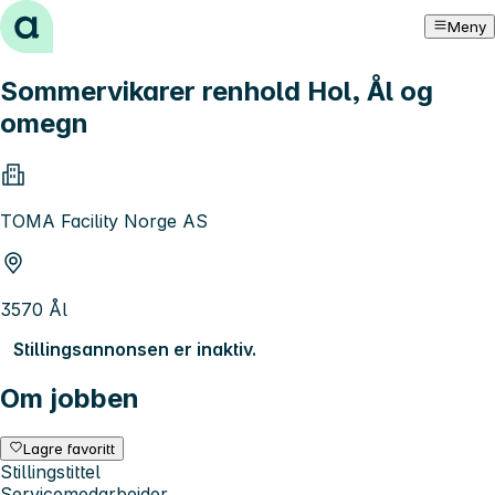
Hopp til innhold
Meny
Sommervikarer renhold Hol, Ål og
omegn
TOMA Facility Norge AS
3570 Ål
Stillingsannonsen er inaktiv.
Om jobben
Lagre favoritt
Stillingstittel
Servicemedarbeider