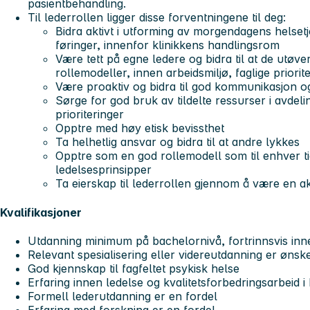
pasientbehandling.
Til lederrollen ligger disse forventningene til deg:
Bidra aktivt i utforming av morgendagens helsetje
føringer, innenfor klinikkens handlingsrom
Være tett på egne ledere og bidra til at de utøv
rollemodeller, innen arbeidsmiljø, faglige priori
Være proaktiv og bidra til god kommunikasjon o
Sørge for god bruk av tildelte ressurser i avdeli
prioriteringer
Opptre med høy etisk bevissthet
Ta helhetlig ansvar og bidra til at andre lykkes
Opptre som en god rollemodell som til enhver tid
ledelsesprinsipper
Ta eierskap til lederrollen gjennom å være en ak
Kvalifikasjoner
Utdanning minimum på bachelornivå, fortrinnsvis inne
Relevant spesialisering eller videreutdanning er ønske
God kjennskap til fagfeltet psykisk helse
Erfaring innen ledelse og kvalitetsforbedringsarbeid
Formell lederutdanning er en fordel
Erfaring med forskning er en fordel