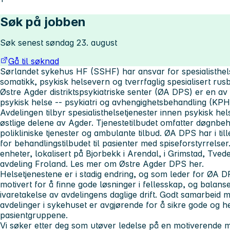
Søk på jobben
Søk senest søndag 23. august
Gå til søknad
Sørlandet sykehus HF (SSHF) har ansvar for spesialisthels
somatikk, psykisk helsevern og tverrfaglig spesialisert rus
Østre Agder distriktspsykiatriske senter (ØA DPS) er en av s
psykisk helse -- psykiatri og avhengighetsbehandling (KPH
Avdelingen tilbyr spesialisthelsetjenester innen psykisk hel
østlige delene av Agder. Tjenestetilbudet omfatter døgnbe
polikliniske tjenester og ambulante tilbud. ØA DPS har i till
for behandlingstilbudet til pasienter med spiseforstyrrelser
enheter, lokalisert på Bjorbekk i Arendal, i Grimstad, Tve
avdeling Froland. Les mer om Østre Agder DPS her.
Helsetjenestene er i stadig endring, og som leder for ØA DP
motivert for å finne gode løsninger i fellesskap, og balans
ivaretakelse av avdelingens daglige drift. Godt samarbei
avdelinger i sykehuset er avgjørende for å sikre gode og hel
pasientgruppene.
Vi søker etter deg som utøver ledelse på en motiverende 