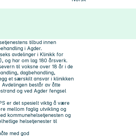
etjenestens tilbud innen
behandling i Agder.
eks avdelinger i Klinikk for
), og har om lag 180 årsverk.
severn til voksne over 18 år i de
handling, dagbehandling,
egg et særskilt ansvar i klinikken
. Avdelingen består av åtte
destrand og ved Agder fengsel
S er det spesielt viktig å være
ere mellom faglig utvikling og
d med kommunehelsetjenesten og
hetlige helsetjenester til
måte med god