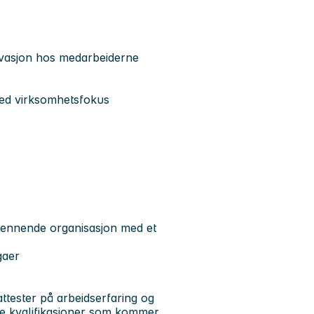
ivasjon hos medarbeiderne
med virksomhetsfokus
spennende organisasjon med et
gaer
ttester på arbeidserfaring og
re kvalifikasjoner som kommer