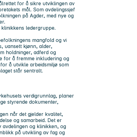
rettet for å sikre utviklingen av
foretakets mål. Som avdelingssjef
befolkningen på Agder, med nye og
er.
i klinikkens ledergruppe.
befolkningens mangfold og vi
s, uansett kjønn, alder,
m holdninger, adferd og
 for å fremme inkludering og
 for å utvikle arbeidsmiljø som
laget står sentralt.
ykehusets verdigrunnlag, planer
vrige styrende dokumenter,
gen når det gjelder kvalitet,
edelse og samarbeid. Det er
av avdelingen og klinikken, og
nblikk på utvikling av fag og