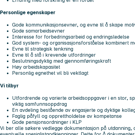
Personlige egenskaper
Gode kommunikasjonsevner, og evne til å skape mot
Gode samarbeidsevner
Interesse for forbedringsarbeid og endringsledelse
God system- og organisasjonsforståelse kombinert 
Evne til strategisk tenkning
Evne til å stå i krevende utfordringer
Beslutningsdyktig med gjennomføringskraft
Høy arbeidskapasitet
Personlig egnethet vil bli vektlagt
Vi tilbyr
Utfordrende og varierte arbeidsoppgaver i en stor, 
viktig samfunnsoppdrag
En avdeling bestående av engasjerte og dyktige kolle
Faglig påfyll og opprettholdelse av kompetanse
Gode pensjonsordninger i KLP
Vi ber alle søkere vedlegge dokumentasjon på utdanning, a
eventuelle spesialistgodkjenninger. Dette for å dokumente