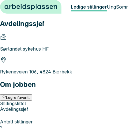
Hopp til innhold
Ledige stillinger
Ung
Somm
Avdelingssjef
Sørlandet sykehus HF
Rykeneveien 106, 4824 Bjorbekk
Om jobben
Lagre favoritt
Stillingstittel
Avdelingssjef
Antall stillinger
1