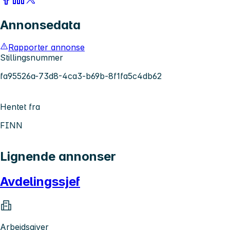
Annonsedata
Rapporter annonse
Stillingsnummer
fa95526a-73d8-4ca3-b69b-8f1fa5c4db62
Hentet fra
FINN
Lignende annonser
Avdelingssjef
Arbeidsgiver