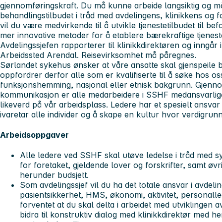
gjennomføringskraft. Du må kunne arbeide langsiktig og mål
behandlingstilbudet i tråd med avdelingens, klinikkens og 
vil du være medvirkende til å utvikle tjenestetilbudet til 
mer innovative metoder for å etablere bærekraftige tjenest
Avdelingssjefen rapporterer til klinikkdirektøren og inngår 
Arbeidssted Arendal. Reisevirksomhet må påregnes.
Sørlandet sykehus ønsker at våre ansatte skal gjenspeile 
oppfordrer derfor alle som er kvalifiserte til å søke hos os
funksjonshemming, nasjonal eller etnisk bakgrunn. Gjenno
kommunikasjon er alle medarbeidere i SSHF medansvarlige
likeverd på vår arbeidsplass. Ledere har et spesielt ansvar
ivaretar alle individer og å skape en kultur hvor verdigrunn
Arbeidsoppgaver
Alle ledere ved SSHF skal utøve ledelse i tråd med s
for foretaket, gjeldende lover og forskrifter, samt ø
herunder budsjett.
Som avdelingssjef vil du ha det totale ansvar i avdelin
pasientsikkerhet, HMS, økonomi, aktivitet, personall
forventet at du skal delta i arbeidet med utviklingen 
bidra til konstruktiv dialog med klinikkdirektør med he