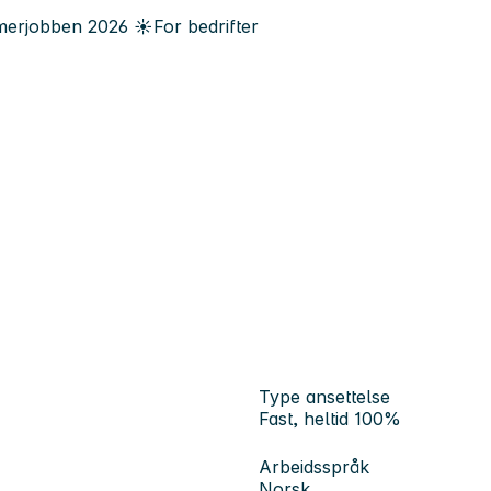
erjobben
2026
☀️
For bedrifter
Type ansettelse
Fast, heltid 100%
Arbeidsspråk
Norsk