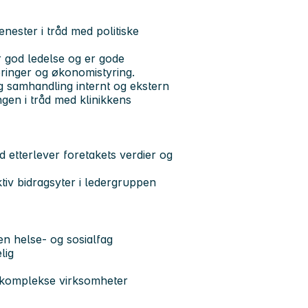
nester i tråd med politiske
er god ledelse og er gode
teringer og økonomistyring.
g samhandling internt og ekstern
ngen i tråd med klinikkens
 etterlever foretakets verdier og
tiv bidragsyter i ledergruppen
n helse- og sosialfag
lig
 i komplekse virksomheter