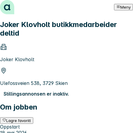
Hopp til innhold
Meny
Joker Klovholt butikkmedarbeider
deltid
Joker Klovholt
Ulefossveien 538, 3729 Skien
Stillingsannonsen er inaktiv.
Om jobben
Lagre favoritt
Oppstart
19. mai 2026