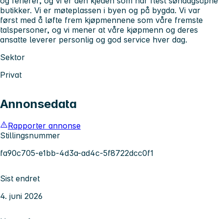
og ferierer, og vi er den kjeden som har flest søndagsåpne
butikker. Vi er møteplassen i byen og på bygda. Vi var
først med å løfte frem kjøpmennene som våre fremste
talspersoner, og vi mener at våre kjøpmenn og deres
ansatte leverer personlig og god service hver dag.
Sektor
Privat
Annonsedata
Rapporter annonse
Stillingsnummer
fa90c705-e1bb-4d3a-ad4c-5f8722dcc0f1
Sist endret
4. juni 2026