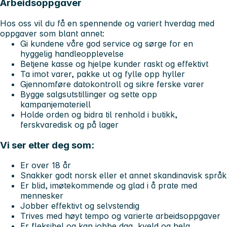
Arbeidsoppgaver
Hos oss vil du få en spennende og variert hverdag med
oppgaver som blant annet:
Gi kundene våre god service og sørge for en
hyggelig handleopplevelse
Betjene kasse og hjelpe kunder raskt og effektivt
Ta imot varer, pakke ut og fylle opp hyller
Gjennomføre datokontroll og sikre ferske varer
Bygge salgsutstillinger og sette opp
kampanjemateriell
Holde orden og bidra til renhold i butikk,
ferskvaredisk og på lager
Vi ser etter deg som:
Er over 18 år
Snakker godt norsk eller et annet skandinavisk språk
Er blid, imøtekommende og glad i å prate med
mennesker
Jobber effektivt og selvstendig
Trives med høyt tempo og varierte arbeidsoppgaver
Er fleksibel og kan jobbe dag, kveld og helg