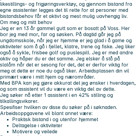
likestillings- og frigjøringsverktøy, og gjennom bistand fra
egne assistenter legges det til rette for at personer med
bistandsbehov får et aktivt og mest mulig uavhengig liv.
Om meg og mitt behov
Jeg er en 13 år gammel gutt som er bosatt på Voss. Her
bor jeg med mor, far og søsken. På dagtid går jeg på
ungdomsskole, når jeg er hjemme er jeg glad i å game og
aktiviteter som å gå i fjellet, klatre, trene og fiske. Jeg liker
også å sykle, frisbee golf og puslespill. Jeg er med andre
aktiv og håper du er det samme. Jeg elsker å stå på
slalåm når det er sesong for det, det er derfor viktig for
meg at dette er noe du også liker. Arbeidsplassen din vil
primært være i mitt hjem og nærområder.
Med BPA kan jeg gjøre akkurat det jeg ønsker i hverdagen,
og som assistent vil du være en viktig del av dette.
Jeg søker nå etter 1 assistent i en 42% stilling og
tilkallingsvikarer.
Spesifiser hvilken av disse du søker på i søknaden.
Arbeidsoppgavene vil blant annet være:
Praktisk bistand i og utenfor hjemmet
Deltagelse i aktiviteter
Motivere og veilede