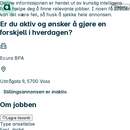
Denne informasjonen er hentet ut av kunstig intelligens
Hopp til innhold
Meny
for å hjelpe deg å finne relevante jobber. I noen få tilfeller
kan det være feil, så husk å sjekke hele annonsen.
Er du aktiv og ønsker å gjøre en
forskjell i hverdagen?
Ecura BPA
Uttrågata 9, 5700 Voss
Stillingsannonsen er inaktiv.
Om jobben
Lagre favoritt
Type ansettelse
Fast, deltid