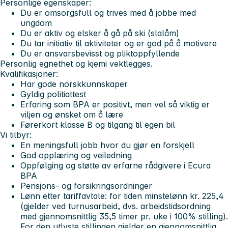
Personlige egenskaper:
Du er omsorgsfull og trives med å jobbe med
ungdom
Du er aktiv og elsker å gå på ski (slalåm)
Du tar initiativ til aktiviteter og er god på å motivere
Du er ansvarsbevisst og pliktoppfyllende
Personlig egnethet og kjemi vektlegges.
Kvalifikasjoner:
Har gode norskkunnskaper
Gyldig politiattest
Erfaring som BPA er positivt, men vel så viktig er
viljen og ønsket om å lære
Førerkort klasse B og tilgang til egen bil
Vi tilbyr:
En meningsfull jobb hvor du gjør en forskjell
God opplæring og veiledning
Oppfølging og støtte av erfarne rådgivere i Ecura
BPA
Pensjons- og forsikringsordninger
Lønn etter tariffavtale: for tiden minstelønn kr. 225,4
(gjelder ved turnusarbeid, dvs. arbeidstidsordning
med gjennomsnittlig 35,5 timer pr. uke i 100% stilling).
For den utlyste stillingen gjelder en gjennomsnittlig