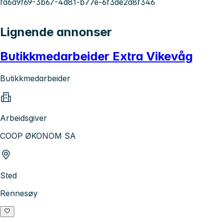
fa6a9f69-3b67-4d81-b77e-6f3de2a8f346
Lignende annonser
Butikkmedarbeider Extra Vikevåg
Butikkmedarbeider
Arbeidsgiver
COOP ØKONOM SA
Sted
Rennesøy