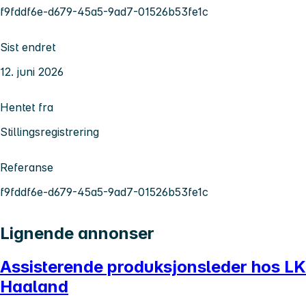
f9fddf6e-d679-45a5-9ad7-01526b53fe1c
Sist endret
12. juni 2026
Hentet fra
Stillingsregistrering
Referanse
f9fddf6e-d679-45a5-9ad7-01526b53fe1c
Lignende annonser
Assisterende produksjonsleder hos LK
Haaland