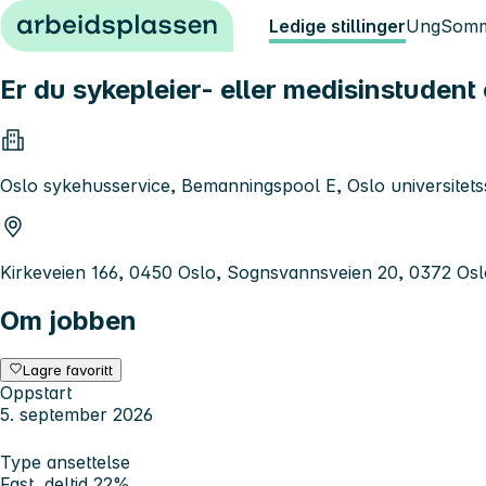
Hopp til innhold
Ledige stillinger
Ung
Somm
Er du sykepleier- eller medisinstudent 
Oslo sykehusservice, Bemanningspool E, Oslo universitet
Kirkeveien 166, 0450 Oslo, Sognsvannsveien 20, 0372 Os
Om jobben
Lagre favoritt
Oppstart
5. september 2026
Type ansettelse
Fast, deltid 22%