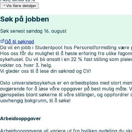
Vis flere detaljer
Søk på jobben
Søk senest søndag 16. august
Gå til søknad
Da vil en jobb i Studentpool hos Personalformidling være p
Hos oss får du mulighet til å høste erfaring fra ulike fago
sykehuset. Du vil bli ansatt i en 22 % fast stilling som ple
vakter ca. hver 3. helg.
Vi gleder oss til å lese din søknad og CV!
Oslo universitetssykehus er en arbeidsplass med stort man
avgjørende for å løse våre oppgaver på best mulig måte. V
gjenspeiles blant søkerne til våre stillinger, og oppfordrer a
uavhengig bakgrunn, til å søke!
Arbeidsoppgaver
Arbeidsoppgavene vil variere ut fra hvilken avdeling du sk