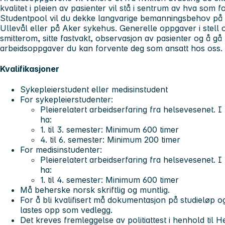
kvalitet i pleien av pasienter vil stå i sentrum av hva som 
Studentpool vil du dekke langvarige bemanningsbehov på R
Ullevål eller på Aker sykehus. Generelle oppgaver i stell o
smitterom, sitte fastvakt, observasjon av pasienter og å gå
arbeidsoppgaver du kan forvente deg som ansatt hos oss.
Kvalifikasjoner
Sykepleierstudent eller medisinstudent
For sykepleierstudenter:
Pleierelatert arbeidserfaring fra helsevesenet. I 
ha:
1. til 3. semester: Minimum 600 timer
4. til 6. semester: Minimum 200 timer
For medisinstudenter:
Pleierelatert arbeidserfaring fra helsevesenet. I 
ha:
1. til 4. semester: Minimum 600 timer
Må beherske norsk skriftlig og muntlig.
For å bli kvalifisert må dokumentasjon på studieløp og
lastes opp som vedlegg.
Det kreves fremleggelse av politiattest i henhold til