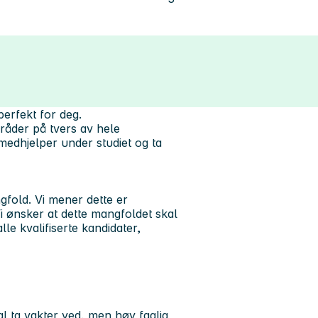
erfekt for deg.
mråder på tvers av hele
iemedhjelper under studiet og ta
gfold. Vi mener dette er
i ønsker at dette mangfoldet skal
lle kvalifiserte kandidater,
al ta vakter ved, men høy faglig