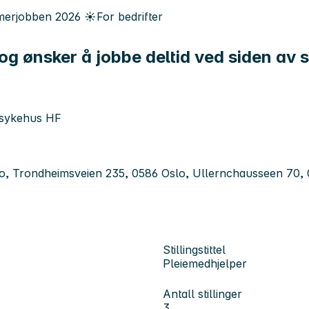
erjobben
2026
☀️
For bedrifter
og ønsker å jobbe deltid ved siden av s
ssykehus HF
lo, Trondheimsveien 235, 0586 Oslo, Ullernchausseen 70,
Stillingstittel
Pleiemedhjelper
Antall stillinger
3