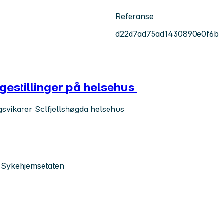
Referanse
d22d7ad75ad1430890e0f6
gestillinger på helsehus
ingsvikarer Solfjellshøgda helsehus
, Sykehjemsetaten