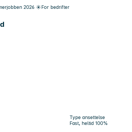
erjobben
2026
☀️
For bedrifter
ed
Type ansettelse
Fast, heltid 100%