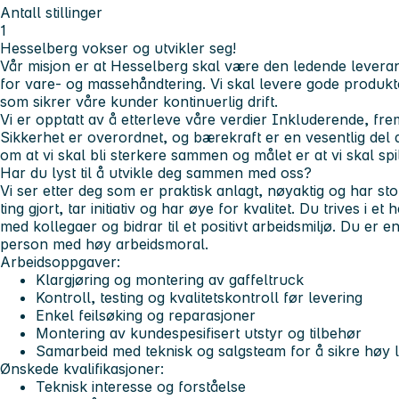
Antall stillinger
1
Hesselberg vokser og utvikler seg!
Vår misjon er at Hesselberg skal være den ledende levera
for vare- og massehåndtering. Vi skal levere gode produkt
som sikrer våre kunder kontinuerlig drift.
Vi er opptatt av å etterleve våre verdier Inkluderende, fr
Sikkerhet er overordnet, og bærekraft er en vesentlig del a
om at vi skal bli sterkere sammen og målet er at vi skal sp
Har du lyst til å utvikle deg sammen med oss?
Vi ser etter deg som er praktisk anlagt, nøyaktig og har stolt
ting gjort, tar initiativ og har øye for kvalitet. Du trives i e
med kollegaer og bidrar til et positivt arbeidsmiljø. Du er 
person med høy arbeidsmoral.
Arbeidsoppgaver:
Klargjøring og montering av gaffeltruck
Kontroll, testing og kvalitetskontroll før levering
Enkel feilsøking og reparasjoner
Montering av kundespesifisert utstyr og tilbehør
Samarbeid med teknisk og salgsteam for å sikre høy l
Ønskede kvalifikasjoner:
Teknisk interesse og forståelse