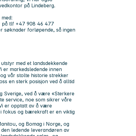
ovedkontor på Lindeberg.
t med:
r på tlf +47 908 46 477
r søknader forløpende, så ingen
 utstyr med et landsdekkende
Vi er markedsledende innen
og vår stolte historie strekker
oss en sterk posisjon ved å alltid
og Sverige, ved å være «Sterkere
e service, noe som sikrer våre
Vi er opptatt av å være
i fokus og bærekraft er en viktig
anitou, og Bomag i Norge, og
il den ledende leverandøren av
 landsdekkende salgs- og