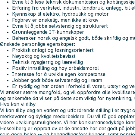
Evne til å lese teknisk dokumentasjon og koblingsskj
Erfaring fra verksted, industri, landbruk, anlegg, bil e
Kjennskap til elektro, hydraulikk og motor
Fagbrev er ønskelig, men ikke et krav
Evne til å jobbe selvstendig og strukturert
Grunnleggende IT-kunnskaper
Behersker norsk og engelsk godt, både skriftlig og mu
Ønskede personlige egenskaper:
Praktisk anlagt og løsningsorientert
Nøyaktig og kvalitetsbevisst
Teknisk nysgjerrig og lærevillig
Positiv innstilling og høy arbeidsmoral
Interesse for å utvikle egen kompetanse
Jobber godt både selvstendig og i team
Er ryddig og har orden i forhold til varer, utstyr og v
Vi ønsker større mangfold, og vil oppfordre alle kvalifisert
og tenkemåte da vi ser på dette som viktig for nytenkning, ut
Hva kan vi tilby
Vi kan tilby deg en variert og utfordrende stilling i et try
merkevarer og dyktige medarbeidere. Du vil få god opplæ
videre utviklingsmuligheter. Vi har konkurransedyktige løn
Hesselberg er opptatt av at de ansatte har det godt på jo
som gode helse -- og behandlingsforsikringer, samt pensjo