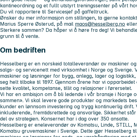
kantineordning og et fullt utstyrt treningssenter på vårt h
Du vil rapportere til Servicesjef på gaffeltruck.
Ønsker du mer informasjon om stillingen, ta gjerne kontak
Marius Sperre Østerud,
på mail
maos@hesselberg.no
elle
Sterkere sammen? Da håper vi å høre fra deg!
Vi behandle
grunn til å vente.
Om bedriften
Hesselberg er en norskeid totalleverandør av maskiner og
salgs- og servicenett med virksomhet i Norge og Sverige. 
maskiner og løsninger for bygg, anlegg, lager og logistikk, 
seg helt tilbake til 1897. Gjennom årene har vi opparbeidet 
sette kvalitet, kompetanse, tillit og relasjoner i førersetet.
Vi har en ambisjon om å bli ledende i vår bransje i Norge 
sammen». Vi skal levere gode produkter og markedets best
kunder en lønnsom investering og trygg kontinuerlig drift. 
inkluderende, fremtidsrettede og ansvarlige. Sikkerhet står 
del av strategien. Konsernet har i dag over 350 ansatte.
Hesselberg er eneleverandør av Komatsu, Linde, STILL, M
Komatsu gruvemaskiner i Sverige. Dette gjør Hesselberg t
maskiner og løsninger for gods- og varehåndtering med et