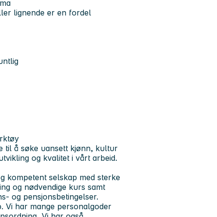
ema
ller lignende er en fordel
ntlig
erktøy
e til å søke uansett kjønn, kultur
vikling og kvalitet i vårt arbeid.
gt og kompetent selskap med sterke
ring og nødvendige kurs samt
ns- og pensjonsbetingelser.
bb. Vi har mange personalgoder
nsordning, Vi har også