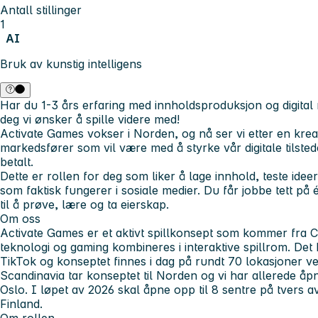
Antall stillinger
1
AI
Bruk av kunstig intelligens
Har du 1-3 års erfaring med innholdsproduksjon og digita
deg vi ønsker å spille videre med!
Activate Games vokser i Norden, og nå ser vi etter en kreat
markedsfører som vil være med å styrke vår digitale tilste
betalt.
Dette er rollen for deg som liker å lage innhold, teste ide
som faktisk fungerer i sosiale medier. Du får jobbe tett p
til å prøve, lære og ta eierskap.
Om oss
Activate Games er et aktivt spillkonsept som kommer fra Can
teknologi og gaming kombineres i interaktive spillrom. Det
TikTok og konseptet finnes i dag på rundt 70 lokasjoner v
Scandinavia tar konseptet til Norden og vi har allerede åp
Oslo. I løpet av 2026 skal åpne opp til 8 sentre på tvers
Finland.