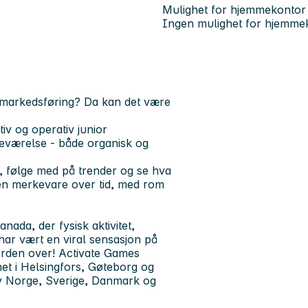
Mulighet for hjemmekontor
Ingen mulighet for hjemme
l markedsføring? Da kan det være
iv og operativ junior
deværelse - både organisk og
er, følge med på trender og se hva
å én merkevare over tid, med rom
ada, der fysisk aktivitet,
 har vært en viral sensasjon på
erden over! Activate Games
net i Helsingfors, Gøteborg og
 av Norge, Sverige, Danmark og