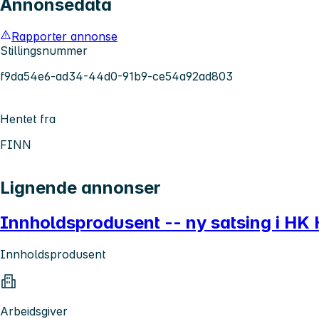
Annonsedata
Rapporter annonse
Stillingsnummer
f9da54e6-ad34-44d0-91b9-ce54a92ad803
Hentet fra
FINN
Lignende annonser
Innholdsprodusent -- ny satsing i HK
Innholdsprodusent
Arbeidsgiver