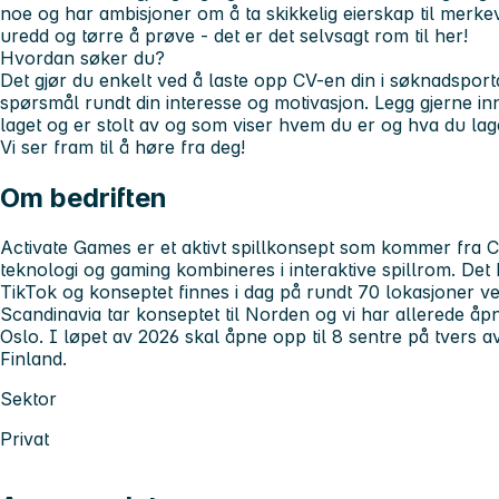
noe og har ambisjoner om å ta skikkelig eierskap til merk
uredd og tørre å prøve - det er det selvsagt rom til her!
Hvordan søker du?
Det gjør du enkelt ved å laste opp CV-en din i søknadspor
spørsmål rundt din interesse og motivasjon. Legg gjerne inn 
laget og er stolt av og som viser hvem du er og hva du lag
Vi ser fram til å høre fra deg!
Om bedriften
Activate Games er et aktivt spillkonsept som kommer fra Can
teknologi og gaming kombineres i interaktive spillrom. Det
TikTok og konseptet finnes i dag på rundt 70 lokasjoner v
Scandinavia tar konseptet til Norden og vi har allerede åp
Oslo. I løpet av 2026 skal åpne opp til 8 sentre på tvers
Finland.
Sektor
Privat