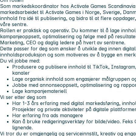
Om rollen
Som markedskoordinator hos Activate Games Scandinavia b
markedsarbeidet til Activate Games i Norge, Sverige, Danm
innhold fra idé til publisering, og bidra til at flere oppdager
våre sentre.
Rollen er praktisk og operativ. Du kommer til å lage innhol
kampanjeoppsett, optimalisering og følge med på resultater
Marketing, CEO og daglig ledere på hvert av sentrene.
Dette passer for deg som ønsker å utvikle deg innen digita
innholdsproduksjon og som motiveres av å bygge en merke
Du vil jobbe med:
Produsere og publisere innhold til TikTok, Instagra
kanaler
Lage organisk innhold som engasjerer målgruppen 
Jobbe med annonseoppsett, optimalisering og rappor
Lage kampanjemateriell
Vi ser etter deg som
Har 1-3 års erfaring med digital markedsføring, innho
Prosjekter og private aktiviteter på digitale plattformer
Har erfaring fra ads managere
Kan å bruke redigeringsverktøy for bilde/video. Feks
lignende.
Vi tror du er omgjengelig og serviceinnstilt, kreativ og eng