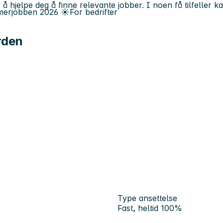
 å hjelpe deg å finne relevante jobber. I noen få tilfeller 
erjobben
2026
☀️
For bedrifter
rden
Type ansettelse
Fast, heltid 100%