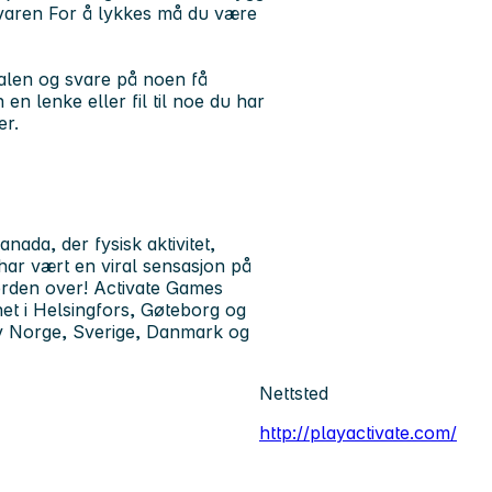
evaren For å lykkes må du være
talen og svare på noen få
en lenke eller fil til noe du har
er.
ada, der fysisk aktivitet,
 har vært en viral sensasjon på
erden over! Activate Games
net i Helsingfors, Gøteborg og
 av Norge, Sverige, Danmark og
Nettsted
http://playactivate.com/