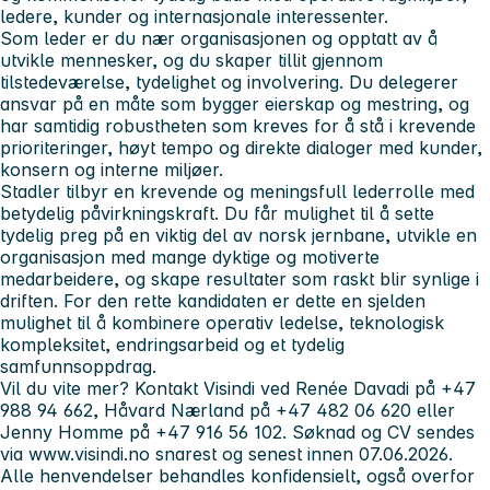
ledere, kunder og internasjonale interessenter.
Som leder er du nær organisasjonen og opptatt av å
utvikle mennesker, og du skaper tillit gjennom
tilstedeværelse, tydelighet og involvering. Du delegerer
ansvar på en måte som bygger eierskap og mestring, og
har samtidig robustheten som kreves for å stå i krevende
prioriteringer, høyt tempo og direkte dialoger med kunder,
konsern og interne miljøer.
Stadler tilbyr en krevende og meningsfull lederrolle med
betydelig påvirkningskraft. Du får mulighet til å sette
tydelig preg på en viktig del av norsk jernbane, utvikle en
organisasjon med mange dyktige og motiverte
medarbeidere, og skape resultater som raskt blir synlige i
driften. For den rette kandidaten er dette en sjelden
mulighet til å kombinere operativ ledelse, teknologisk
kompleksitet, endringsarbeid og et tydelig
samfunnsoppdrag.
Vil du vite mer? Kontakt Visindi ved Renée Davadi på +47
988 94 662, Håvard Nærland på +47 482 06 620 eller
Jenny Homme på +47 916 56 102. Søknad og CV sendes
via www.visindi.no snarest og senest innen 07.06.2026.
Alle henvendelser behandles konfidensielt, også overfor