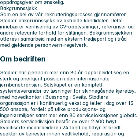
oppdragsgiver om ønskelig.
Bakgrunnssjekk
Som en del av vår rekrutteringsprosess gjennomfører
Stadler bakgrunnssjekk av aktuelle kandidater. Dette
innebærer verifisering av CV-opplysninger, referanser og
andre relevante forhold for stillingen. Bakgrunnssjekken
utføres i samarbeid med en ekstern tredjepart og i tråd
med gjeldende personvern-regelverk.
Om bedriften
Stadler har gjennom mer enn 80 år opparbeidet seg en
sterk og anerkjent posisjon i den internasjonale
jernbanebransjen. Selskapet er en komplett
systemleverandør av løsninger for skinnegående kjøretøy,
med hovedkontor i Bussnang i Sveits. Stadlers
organisasjon er i kontinuerlig vekst og teller i dag over 13
500 ansatte, fordelt på ulike produksjons- og
ingeniørmiljøer samt mer enn 80 servicelokasjoner globalt.
Stadlers servicedivisjon består av over 2 600 høyt
kvalifiserte medarbeidere i 24 land og tilbyr et bredt
spekter av tjenester innen vedlikehold, reparasjon og