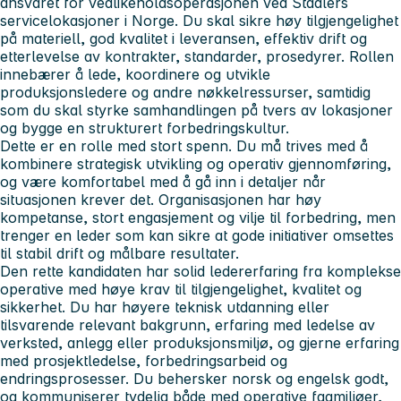
ansvaret for vedlikeholdsoperasjonen ved Stadlers
servicelokasjoner i Norge. Du skal sikre høy tilgjengelighet
på materiell, god kvalitet i leveransen, effektiv drift og
etterlevelse av kontrakter, standarder, prosedyrer. Rollen
innebærer å lede, koordinere og utvikle
produksjonsledere og andre nøkkelressurser, samtidig
som du skal styrke samhandlingen på tvers av lokasjoner
og bygge en strukturert forbedringskultur.
Dette er en rolle med stort spenn. Du må trives med å
kombinere strategisk utvikling og operativ gjennomføring,
og være komfortabel med å gå inn i detaljer når
situasjonen krever det. Organisasjonen har høy
kompetanse, stort engasjement og vilje til forbedring, men
trenger en leder som kan sikre at gode initiativer omsettes
til stabil drift og målbare resultater.
Den rette kandidaten har solid ledererfaring fra komplekse
operative med høye krav til tilgjengelighet, kvalitet og
sikkerhet. Du har høyere teknisk utdanning eller
tilsvarende relevant bakgrunn, erfaring med ledelse av
verksted, anlegg eller produksjonsmiljø, og gjerne erfaring
med prosjektledelse, forbedringsarbeid og
endringsprosesser. Du behersker norsk og engelsk godt,
og kommuniserer tydelig både med operative fagmiljøer,