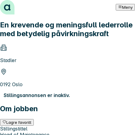
Hopp til innhold
Meny
En krevende og meningsfull lederrolle
med betydelig påvirkningskraft
Stadler
0192 Oslo
Stillingsannonsen er inaktiv.
Om jobben
Lagre favoritt
Stillingstittel
Head of Maintenance