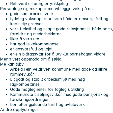
Relevant erfaring er ynskjeleg
Personlege eigenskapar me vil leggje vekt på er:
gode samarbeidsevner
tydeleg vaksenperson som både er omsorgsfull og
kan setje grenser
vere fleksibel og skape gode relasjonar til både born,
foreldre og medarbeidarar
likar å vera ute
har god leikekompetanse
er ansvarsfull og lojal
er ein bidragsytar for å utvikle barnehagen vidare
Menn vert oppmoda om å søkja.
Me kan tilby
Arbeid i ein veldriven kommune med gode og sikre
rammevilkår
Eit godt og stabilt arbeidsmiljø med høg
fagkompetanse
Gode moglegheiter for fagleg utvikling
Kommunale tilsetjingsvilkår med gode pensjons- og
forsikringsordningar
Løn etter gjeldande tariff og avtaleverk
Andre opplysningar