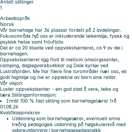
Antall stillinger
1
Arbeidsspråk
Norsk
Vår barnehage har 36 plassar fordelt på 2 avdelingar.
Fokusområde hjå oss er inkluderande leikemiljø, fysisk og
psykisk helse samt friluftsliv.
Det er ca 20 tilsette ved oppvekstsenteret, ca 9 av dei i
barnehagen.
Oppvekstsenteret ligg flott til mellom omsorgssenter,
camping, daglegvarebutikkar og Dale kyrkje ved
Lustrafjorden. Me har fleire fine turområder nær oss, eit
godt fagmiljø og me er opptekne av barn sine rettar.
Vår visjon:
Luster oppvekstsenter - ein god stad å vere, leike og
lære.
Stillingsinformasjon:
Inntil 100 % fast stilling som barnehagelærar frå
01.08.26
Kvalifikasjonskrav
Utdanning som barnehagelærar, eventuelt anna
treårig pedagogisk utdanning på høgskulenivå med
vidareutdanning i barnehagepedagogikk