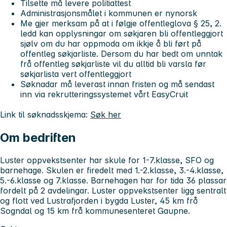
Tilsette må levere politiattest
Administrasjonsmålet i kommunen er nynorsk
Me gjer merksam på at i følgje offentleglova § 25, 2.
ledd kan opplysningar om søkjaren bli offentleggjort
sjølv om du har oppmoda om ikkje å bli ført på
offentleg søkjarliste. Dersom du har bedt om unntak
frå offentleg søkjarliste vil du alltid bli varsla før
søkjarlista vert offentleggjort
Søknadar må leverast innan fristen og må sendast
inn via rekrutteringssystemet vårt EasyCruit
Link til søknadsskjema:
Søk her
Om bedriften
Luster oppvekstsenter har skule for 1-7.klasse, SFO og
barnehage. Skulen er firedelt med 1.-2.klasse, 3.-4.klasse,
5.-6.klasse og 7.klasse. Barnehagen har for tida 36 plassar
fordelt på 2 avdelingar. Luster oppvekstsenter ligg sentralt
og flott ved Lustrafjorden i bygda Luster, 45 km frå
Sogndal og 15 km frå kommunesenteret Gaupne.