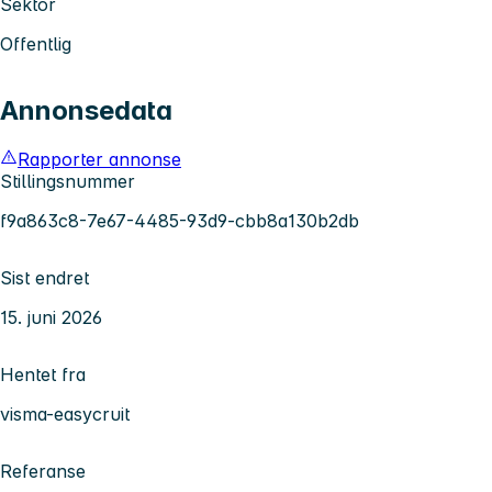
Sektor
Offentlig
Annonsedata
Rapporter annonse
Stillingsnummer
f9a863c8-7e67-4485-93d9-cbb8a130b2db
Sist endret
15. juni 2026
Hentet fra
visma-easycruit
Referanse