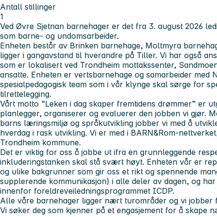
Antall stillinger
1
Ved Øvre Sjetnan barnehager er det fra 3. august 2026 ledig
som barne- og undomsarbeider.
Enheten består av Brinken barnehage, Moltmyra barneha
ligger i gangavstand til hverandre på Tiller. Vi har også 
som er lokalisert ved Trondheim mottakssenter, Sandmoen.
ansatte. Enheten er vertsbarnehage og samarbeider med Nor
spesialpedagogisk team som i vår klynge skal sørge for sp
tilrettelegging.
Vårt motto “Leken i dag skaper fremtidens drømmer” er ut
planlegger, organiserer og evaluerer den jobben vi gjør. 
barns læringsmiljø og språkutvikling jobber vi med å utvi
hverdag i rask utvikling. Vi er med i BARN&Rom-nettverket,
Trondheim kommune.
Det er viktig for oss å jobbe ut ifra en grunnleggende resp
inkluderingstanken skal stå svært høyt. Enheten vår er r
og ulike bakgrunner som gir oss et rikt og spennende mang
supplerende kommunikasjon) i alle deler av dagen, og ha
innenfor foreldreveiledningsprogrammet ICDP.
Alle våre barnehager ligger nært turområder og vi jobber 
Vi søker deg som kjenner på et engasjement for å skape n