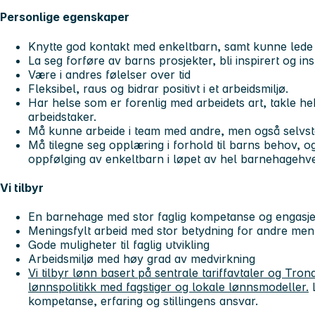
Personlige egenskaper
Knytte god kontakt med enkeltbarn, samt kunne lede
La seg forføre av barns prosjekter, bli inspirert og in
Være i andres følelser over tid
Fleksibel, raus og bidrar positivt i et arbeidsmiljø.
Har helse som er forenlig med arbeidets art, takle he
arbeidstaker.
Må kunne arbeide i team med andre, men også selvst
Må tilegne seg opplæring i forhold til barns behov, og
oppfølging av enkeltbarn i løpet av hel barnehagehv
Vi tilbyr
En barnehage med stor faglig kompetanse og engasj
Meningsfylt arbeid med stor betydning for andre me
Gode muligheter til faglig utvikling
Arbeidsmiljø med høy grad av medvirkning
Vi tilbyr lønn basert på sentrale tariffavtaler og T
lønnspolitikk med fagstiger og lokale lønnsmodeller.
L
kompetanse, erfaring og stillingens ansvar.