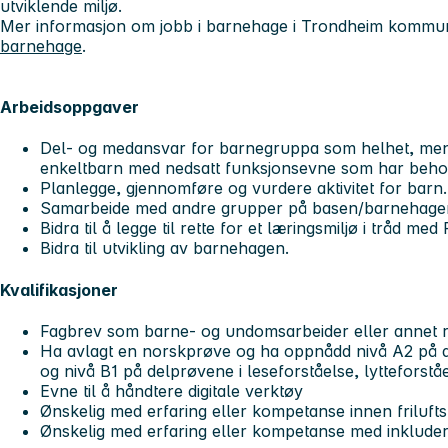
utviklende miljø.
Mer informasjon om jobb i barnehage i Trondheim kommu
barnehage
.
Arbeidsoppgaver
Del- og medansvar for barnegruppa som helhet, men o
enkeltbarn med nedsatt funksjonsevne som har behov f
Planlegge, gjennomføre og vurdere aktivitet for barn.
Samarbeide med andre grupper på basen/barnehage
Bidra til å legge til rette for et læringsmiljø i tråd med 
Bidra til utvikling av barnehagen.
Kvalifikasjoner
Fagbrev som barne- og undomsarbeider eller annet r
Ha avlagt en norskprøve og ha oppnådd nivå A2 på delp
og nivå B1 på delprøvene i leseforståelse, lyttefors
Evne til å håndtere digitale verktøy
Ønskelig med erfaring eller kompetanse innen frilufts
Ønskelig med erfaring eller kompetanse med inkluder