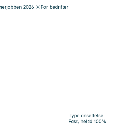
erjobben
2026
☀️
For bedrifter
Type ansettelse
Fast, heltid 100%