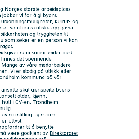
 Norges største arbeidsplass
obber vi for å gi byens
 utdanningsmuligheter, kultur- og
terer samfunnskritiske oppgaver
 sikkerheten og tryggheten til
 du som søker er en person vi kan
draget.
eidsgiver som samarbeider med
s finnes det spennende
lt. Mange av våre medarbeidere
nen. Vi er stadig på utkikk etter
Trondheim kommune på vår
ansatte skal gjenspeile byens
uansett alder, kjønn,
er hull i CV-en. Trondheim
ulig.
v sin stilling og som er
 er utlyst.
ppfordrer til å benytte
 må være godkjent av
Direktoratet