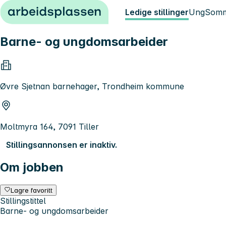
Hopp til innhold
Ledige stillinger
Ung
Somm
Barne- og ungdomsarbeider
Øvre Sjetnan barnehager, Trondheim kommune
Moltmyra 164, 7091 Tiller
Stillingsannonsen er inaktiv.
Om jobben
Lagre favoritt
Stillingstittel
Barne- og ungdomsarbeider