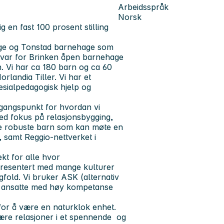
Arbeidsspråk
Norsk
 en fast 100 prosent stilling
ge og Tonstad barnehage som
ansvar for Brinken åpen barnehage
 Vi har ca 180 barn og ca 60
landia Tiller. Vi har et
esialpedagogisk hjelp og
gangspunkt for hvordan vi
Med fokus på relasjonsbygging,
kle robuste barn som kan møte en
 samt Reggio-nettverket i
ekt for alle hvor
epresentert med mange kulturer
fold. Vi bruker ASK (alternativ
r ansatte med høy kompetanse
for å være en naturklok enhet.
ære relasjoner i et spennende og