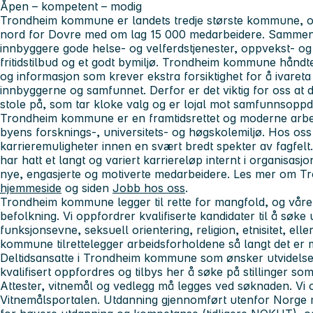
Åpen – kompetent – modig
Trondheim kommune er landets tredje største kommune, og
nord for Dovre med om lag 15 000 medarbeidere. Sammen j
innbyggere gode helse- og velferdstjenester, oppvekst- og
fritidstilbud og et godt bymiljø. Trondheim kommune hånd
og informasjon som krever ekstra forsiktighet for å ivareta
innbyggerne og samfunnet. Derfor er det viktig for oss at
stole på, som tar kloke valg og er lojal mot samfunnsopp
Trondheim kommune er en framtidsrettet og moderne arb
byens forsknings-, universitets- og høgskolemiljø. Hos os
karrieremuligheter innen en svært bredt spekter av fagfe
har hatt et langt og variert karriereløp internt i organisasjo
nye, engasjerte og motiverte medarbeidere. Les mer om 
hjemmeside
og siden
Jobb hos oss
.
Trondheim kommune legger til rette for mangfold, og våre 
befolkning. Vi oppfordrer kvalifiserte kandidater til å søke 
funksjonsevne, seksuell orientering, religion, etnisitet, ell
kommune tilrettelegger arbeidsforholdene så langt det er m
Deltidsansatte i Trondheim kommune som ønsker utvidelse a
kvalifisert oppfordres og tilbys her å søke på stillinger som
Attester, vitnemål og vedlegg må legges ved søknaden. Vi o
Vitnemålsportalen. Utdanning gjennomført utenfor Norge