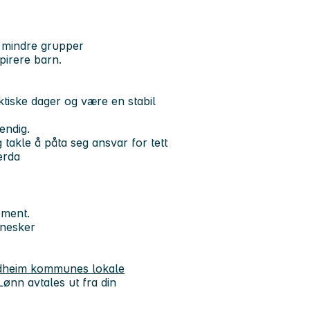
 mindre grupper
spirere barn.
ktiske dager og være en stabil
endig.
 takle å påta seg ansvar for tett
erda
ement.
nnesker
rondheim kommunes lokale
ønn avtales ut fra din