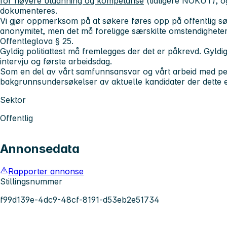
for høyere utdanning og kompetanse
(tidligere NOKUT), 
dokumenteres.
Vi gjør oppmerksom på at søkere føres opp på offentlig sø
anonymitet, men det må foreligge særskilte omstendigheter f
Offentleglova § 25.
Gyldig politiattest må fremlegges der det er påkrevd. Gyldi
intervju og første arbeidsdag.
Som en del av vårt samfunnsansvar og vårt arbeid med pers
bakgrunnsundersøkelser av aktuelle kandidater der dette e
Sektor
Offentlig
Annonsedata
Rapporter annonse
Stillingsnummer
f99d139e-4dc9-48cf-8191-d53eb2e51734