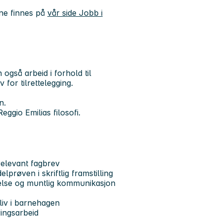
ne finnes på
vår side Jobb i
gså arbeid i forhold til
or tilrettelegging.
n.
Reggio Emilias filosofi.
elevant fagbrev
røven i skriftlig framstilling
tåelse og muntlig kommunikasjon
liv i barnehagen
ingsarbeid