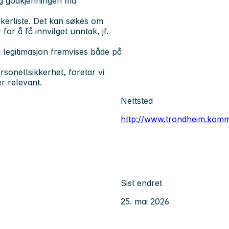
og godkjenningen må
kerliste. Det kan søkes om
or å få innvilget unntak, jf.
g legitimasjon fremvises både på
onellsikkerhet, foretar vi
r relevant.
Nettsted
http://www.trondheim.kom
Sist endret
25. mai 2026