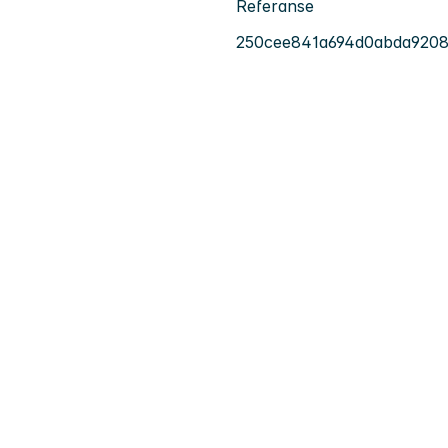
Referanse
250cee841a694d0abda920