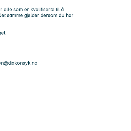
lle som er kvalifiserte til å
 Det samme gjelder dersom du har
get.
ken@diakonsyk.no