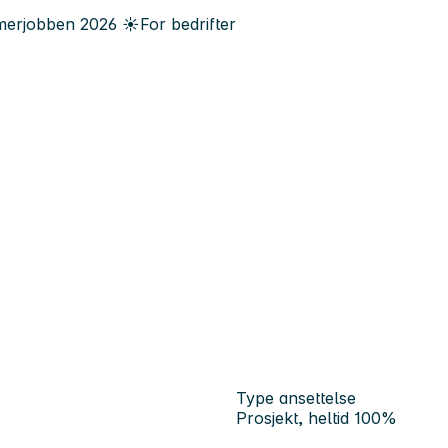
erjobben
2026
☀️
For bedrifter
Type ansettelse
Prosjekt, heltid 100%