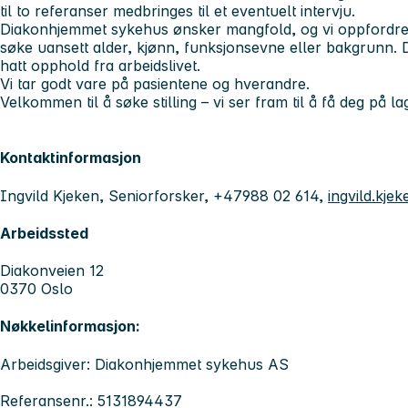
til to referanser medbringes til et eventuelt intervju.
Diakonhjemmet sykehus ønsker mangfold, og vi oppfordrer a
søke uansett alder, kjønn, funksjonsevne eller bakgrunn.
hatt opphold fra arbeidslivet.
Vi tar godt vare på pasientene og hverandre.
Velkommen til å søke stilling – vi ser fram til å få deg på la
Kontaktinformasjon
Ingvild Kjeken, Seniorforsker, +47988 02 614,
ingvild.kje
Arbeidssted
Diakonveien 12
0370 Oslo
Nøkkelinformasjon:
Arbeidsgiver: Diakonhjemmet sykehus AS
Referansenr.: 5131894437