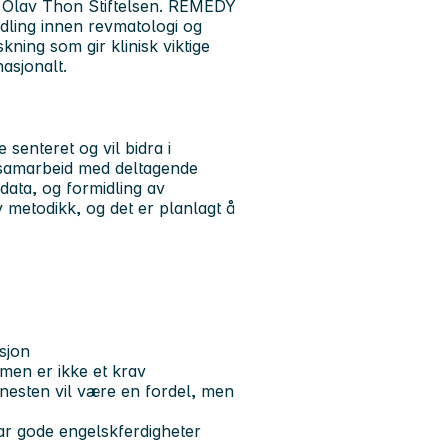
og Olav Thon Stiftelsen. REMEDY
dling innen revmatologi og
ing som gir klinisk viktige
nasjonalt.
 senteret og vil bidra i
 i samarbeid med deltagende
 data, og formidling av
v metodikk, og det er planlagt å
sjon
 men er ikke et krav
enesten vil være en fordel, men
ar gode engelskferdigheter