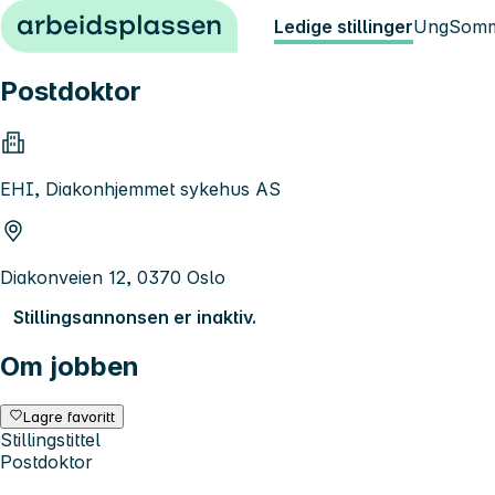
Hopp til innhold
Ledige stillinger
Ung
Somm
Postdoktor
EHI, Diakonhjemmet sykehus AS
Diakonveien 12, 0370 Oslo
Stillingsannonsen er inaktiv.
Om jobben
Lagre favoritt
Stillingstittel
Postdoktor