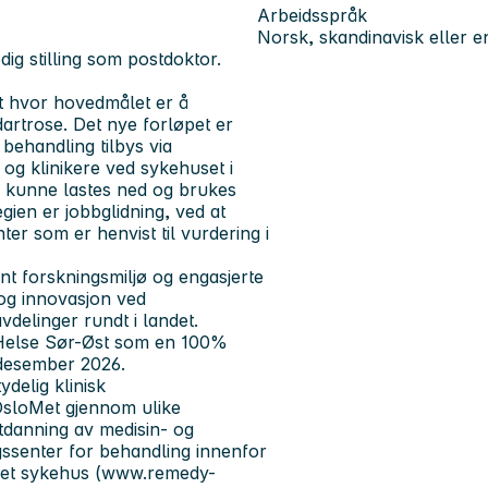
Arbeidsspråk
Norsk, skandinavisk eller e
edig stilling som postdoktor.
kt hvor hovedmålet er å
artrose. Det nye forløpet er
 behandling tilbys via
og klinikere ved sykehuset i
 kunne lastes ned og brukes
ien er jobbglidning, ved at
er som er henvist til vurdering i
nt forskningsmiljø og engasjerte
 og innovasjon ved
delinger rundt i landet.
ra Helse Sør-Øst som en 100%
. desember 2026.
ydelig klinisk
 OsloMet gjennom ulike
utdanning av medisin- og
gssenter for behandling innenfor
met sykehus (www.remedy-