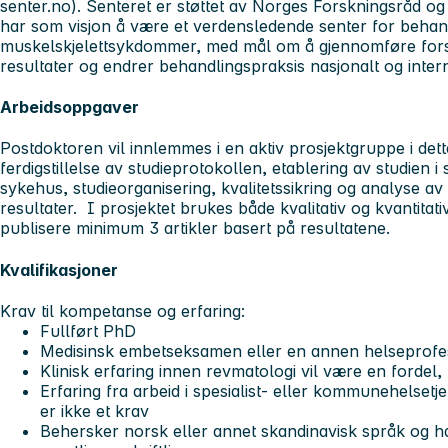
senter.no). Senteret er støttet av Norges Forskningsråd 
har som visjon å være et verdensledende senter for behan
muskelskjelettsykdommer, med mål om å gjennomføre forskn
resultater og endrer behandlingspraksis nasjonalt og inter
Arbeidsoppgaver
Postdoktoren vil innlemmes i en aktiv prosjektgruppe i dette
ferdigstillelse av studieprotokollen, etablering av studien
sykehus, studieorganisering, kvalitetssikring og analyse av
resultater. I prosjektet brukes både kvalitativ og kvantitati
publisere minimum 3 artikler basert på resultatene.
Kvalifikasjoner
Krav til kompetanse og erfaring:
Fullført PhD
Medisinsk embetseksamen eller en annen helseprofe
Klinisk erfaring innen revmatologi vil være en fordel,
Erfaring fra arbeid i spesialist- eller kommunehelsetj
er ikke et krav
Behersker norsk eller annet skandinavisk språk og h