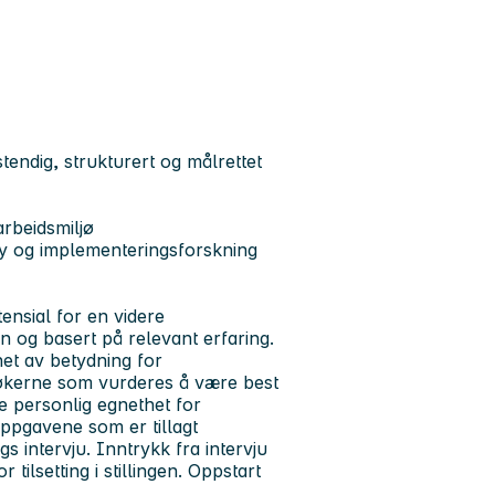
endig, strukturert og målrettet
arbeidsmiljø
tøy og implementeringsforskning
nsial for en videre
n og basert på relevant erfaring.
het av betydning for
 søkerne som vurderes å være best
are personlig egnethet for
 oppgavene som er tillagt
s intervju. Inntrykk fra intervju
ilsetting i stillingen. Oppstart