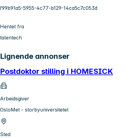
f99b91a5-5955-4c77-b129-14ca5c7c053d
Hentet fra
talentech
Lignende annonser
Postdoktor stilling i HOMESICK
Arbeidsgiver
OsloMet - storbyuniversitetet
Sted