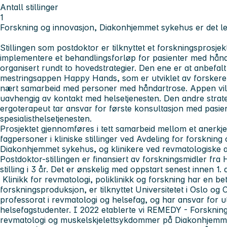
Antall stillinger
1
Forskning og innovasjon, Diakonhjemmet sykehus
er det l
Stillingen som postdoktor er tilknyttet et forskningsprosje
implementere et behandlingsforløp for pasienter med hånd
organisert rundt to hovedstrategier. Den ene er at anbefalt
mestringsappen Happy Hands, som er utviklet av forskere 
nært samarbeid med personer med håndartrose. Appen vil
uavhengig av kontakt med helsetjenesten. Den andre strateg
ergoterapeut tar ansvar for første konsultasjon med pasient
spesialisthelsetjenesten.
Prosjektet gjennomføres i tett samarbeid mellom et anerkje
fagpersoner i kliniske stillinger ved Avdeling for forskning
Diakonhjemmet sykehus, og klinikere ved revmatologiske av
Postdoktor-stillingen er finansiert av forskningsmidler f
stilling i 3 år. Det er ønskelig med oppstart senest innen 1
Klinikk for revmatologi, poliklinikk og forskning har en bet
forskningsproduksjon, er tilknyttet Universitetet i Oslo og
professorat i revmatologi og helsefag, og har ansvar for 
helsefagstudenter. I 2022 etablerte vi REMEDY - Forsknin
revmatologi og muskelskjelettsykdommer på Diakonhjem