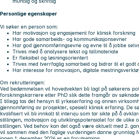
muntlig og skriftlig
Personlige egenskaper
Vi søker en person som:
Har motivasjon og engasjement for klinisk forskning
Har gode samarbeids- og kommunikasjonsevner
Har god gjennomføringsevne og evne til å jobbe selvst
Trives med å analysere tekst og tallmateriale
Er fleksibel og løsningsorientert
Trives med tverrfaglig samarbeid og bidrar til et godt 
Har interesse for innovasjon, digitale mestringsverk
Om rekrutteringen:
Ved bedømmelsen vil hovedvekten bli lagt på søkerens pote
forskningskarriere etter PhD slik dette framgår av søknade
I tillegg tas det hensyn til yrkeserfaring og annen virksom
gjennomføring av prosjekter, spesielt klinisk erfaring. De
kvalifisert vil bli innkalt til intervju som tar sikte på å avkl
stillingen, motivasjon og utviklingspotensialet for de ulike
stillingen. Ved behov kan det også være aktuelt med 2. gang
vil sammen med den faglige vurderingen danne grunnlag for t
innen 1. desember 2026 er en forutsetning.