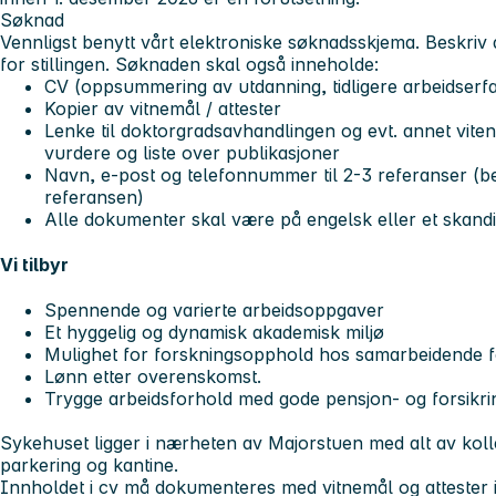
Søknad
Vennligst benytt vårt elektroniske søknadsskjema. Beskriv 
for stillingen. Søknaden skal også inneholde:
CV (oppsummering av utdanning, tidligere arbeidserf
Kopier av vitnemål / attester
Lenke til doktorgradsavhandlingen og evt. annet vitens
vurdere og liste over publikasjoner
Navn, e-post og telefonnummer til 2-3 referanser (bes
referansen)
Alle dokumenter skal være på engelsk eller et skand
Vi tilbyr
Spennende og varierte arbeidsoppgaver
Et hyggelig og dynamisk akademisk miljø
Mulighet for forskningsopphold hos samarbeidende f
Lønn etter overenskomst.
Trygge arbeidsforhold med gode pensjon- og forsikri
Sykehuset ligger i nærheten av Majorstuen med alt av kollek
parkering og kantine.
Innholdet i cv må dokumenteres med vitnemål og attester 