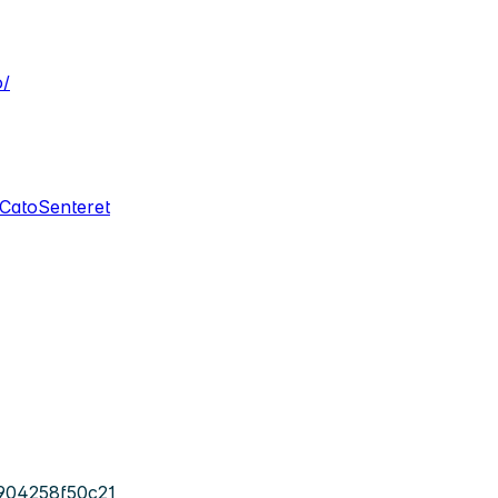
o/
CatoSenteret
904258f50c21