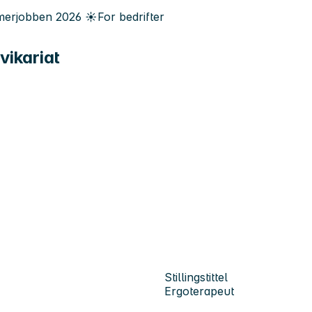
erjobben
2026
☀️
For bedrifter
vikariat
Stillingstittel
Ergoterapeut