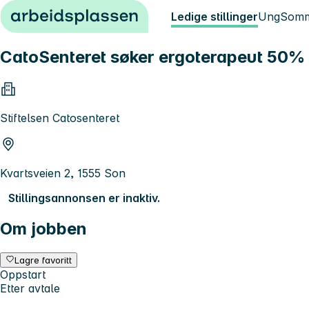
Hopp til innhold
Ledige stillinger
Ung
Somm
CatoSenteret søker ergoterapeut 50% 
Stiftelsen Catosenteret
Kvartsveien 2, 1555 Son
Stillingsannonsen er inaktiv.
Om jobben
Lagre favoritt
Oppstart
Etter avtale