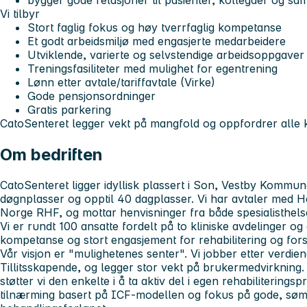
bygger gode relasjoner til pasienter, kollegaer og s
Vi tilbyr
Stort faglig fokus og høy tverrfaglig kompetanse
Et godt arbeidsmiljø med engasjerte medarbeidere
Utviklende, varierte og selvstendige arbeidsoppgaver
Treningsfasiliteter med mulighet for egentrening
Lønn etter avtale/tariffavtale (Virke)
Gode pensjonsordninger
Gratis parkering
CatoSenteret legger vekt på mangfold og oppfordrer alle kva
Om bedriften
CatoSenteret ligger idyllisk plassert i Son, Vestby Kommune
døgnplasser og opptil 40 dagplasser. Vi har avtaler med 
Norge RHF, og mottar henvisninger fra både spesialisthelse
Vi er rundt 100 ansatte fordelt på to kliniske avdelinger og
kompetanse og stort engasjement for rehabilitering og fors
Vår visjon er "mulighetenes senter". Vi jobber etter verdi
Tillitsskapende, og legger stor vekt på brukermedvirkning
støtter vi den enkelte i å ta aktiv del i egen rehabiliterings
tilnærming basert på ICF-modellen og fokus på gode, søm