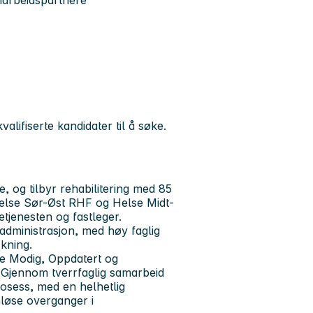
amarbeidspartnere
lifiserte kandidater til å søke.
, og tilbyr rehabilitering med 85
Helse Sør-Øst RHF og Helse Midt-
tjenesten og fastleger.
 administrasjon, med høy faglig
kning.
ene Modig, Oppdatert og
. Gjennom tverrfaglig samarbeid
prosess, med en helhetlig
løse overganger i