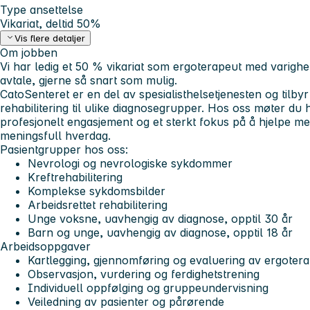
Type ansettelse
Vikariat, deltid 50%
Vis flere detaljer
Om jobben
Vi har ledig et 50 % vikariat som ergoterapeut med varighet
avtale, gjerne så snart som mulig.
CatoSenteret er en del av spesialisthelsetjenesten og tilbyr 
rehabilitering til ulike diagnosegrupper. Hos oss møter du
profesjonelt engasjement og et sterkt fokus på å hjelpe men
meningsfull hverdag.
Pasientgrupper hos oss:
Nevrologi og nevrologiske sykdommer
Kreftrehabilitering
Komplekse sykdomsbilder
Arbeidsrettet rehabilitering
Unge voksne, uavhengig av diagnose, opptil 30 år
Barn og unge, uavhengig av diagnose, opptil 18 år
Arbeidsoppgaver
Kartlegging, gjennomføring og evaluering av ergoterap
Observasjon, vurdering og ferdighetstrening
Individuell oppfølging og gruppeundervisning
Veiledning av pasienter og pårørende