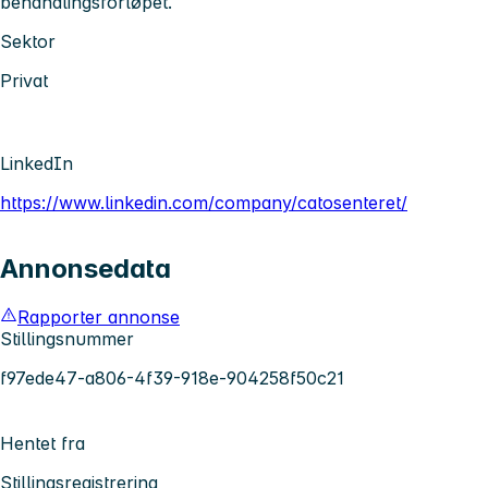
behandlingsforløpet.
Sektor
Privat
LinkedIn
https://www.linkedin.com/company/catosenteret/
Annonsedata
Rapporter annonse
Stillingsnummer
f97ede47-a806-4f39-918e-904258f50c21
Hentet fra
Stillingsregistrering