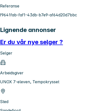
Referanse
f9641fab-faf1-43db-b7e9-af64d20d7bbc
Lignende annonser
Er du vår nye selger ?
Selger
Arbeidsgiver
UNOX 7-eleven, Tempokrysset
Sted
Sandefjord