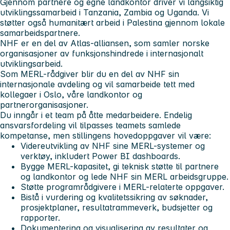
Gjennom partnere og egne landkontor driver vi langsiktig
utviklingssamarbeid i Tanzania, Zambia og Uganda. Vi
støtter også humanitært arbeid i Palestina gjennom lokale
samarbeidspartnere.
NHF er en del av Atlas-alliansen, som samler norske
organisasjoner av funksjonshindrede i internasjonalt
utviklingsarbeid.
Som MERL-rådgiver blir du en del av NHF sin
internasjonale avdeling og vil samarbeide tett med
kollegaer i Oslo, våre landkontor og
partnerorganisasjoner.
Du inngår i et team på åtte medarbeidere. Endelig
ansvarsfordeling vil tilpasses teamets samlede
kompetanse, men stillingens hovedoppgaver vil være:
Videreutvikling av NHF sine MERL-systemer og
verktøy, inkludert Power BI dashboards.
Bygge MERL-kapasitet, gi teknisk støtte til partnere
og landkontor og lede NHF sin MERL arbeidsgruppe.
Støtte programrådgivere i MERL-relaterte oppgaver.
Bistå i vurdering og kvalitetssikring av søknader,
prosjektplaner, resultatrammeverk, budsjetter og
rapporter.
Dokumentering og visualisering av resultater og