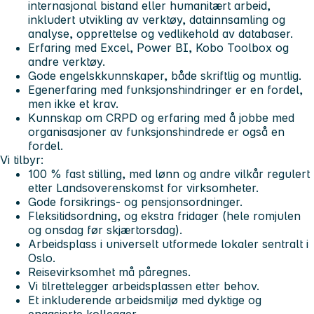
internasjonal bistand eller humanitært arbeid,
inkludert utvikling av verktøy, datainnsamling og
analyse, opprettelse og vedlikehold av databaser.
Erfaring med Excel, Power BI, Kobo Toolbox og
andre verktøy.
Gode engelskkunnskaper, både skriftlig og muntlig.
Egenerfaring med funksjonshindringer er en fordel,
men ikke et krav.
Kunnskap om CRPD og erfaring med å jobbe med
organisasjoner av funksjonshindrede er også en
fordel.
Vi tilbyr:
100 % fast stilling, med lønn og andre vilkår regulert
etter Landsoverenskomst for virksomheter.
Gode forsikrings- og pensjonsordninger.
Fleksitidsordning, og ekstra fridager (hele romjulen
og onsdag før skjærtorsdag).
Arbeidsplass i universelt utformede lokaler sentralt i
Oslo.
Reisevirksomhet må påregnes.
Vi tilrettelegger arbeidsplassen etter behov.
Et inkluderende arbeidsmiljø med dyktige og
engasjerte kollegaer.