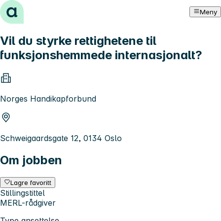
Hopp til innhold
Meny
Vil du styrke rettighetene til
funksjonshemmede internasjonalt?
Norges Handikapforbund
Schweigaardsgate 12, 0134 Oslo
Om jobben
Lagre favoritt
Stillingstittel
MERL-rådgiver
Type ansettelse