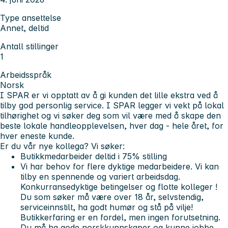
Type ansettelse
Annet, deltid
Antall stillinger
1
Arbeidsspråk
Norsk
I SPAR er vi opptatt av å gi kunden det lille ekstra ved å
tilby god personlig service. I SPAR legger vi vekt på lokal
tilhørighet og vi søker deg som vil være med å skape den
beste lokale handleopplevelsen, hver dag - hele året, for
hver eneste kunde.
Er du vår nye kollega? Vi søker:
Butikkmedarbeider deltid i 75% stilling
Vi har behov for flere dyktige medarbeidere. Vi kan
tilby en spennende og variert arbeidsdag.
Konkurransedyktige betingelser og flotte kolleger !
Du som søker må være over 18 år, selvstendig,
serviceinnstilt, ha godt humør og stå på vilje!
Butikkerfaring er en fordel, men ingen forutsetning.
Du må ha gode norskkunnskaper og kunne jobbe