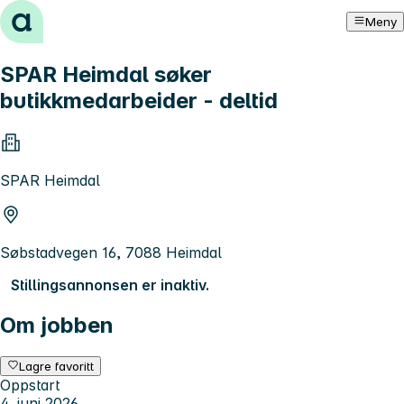
Hopp til innhold
Meny
SPAR Heimdal søker
butikkmedarbeider - deltid
SPAR Heimdal
Søbstadvegen 16, 7088 Heimdal
Stillingsannonsen er inaktiv.
Om jobben
Lagre favoritt
Oppstart
4. juni 2026