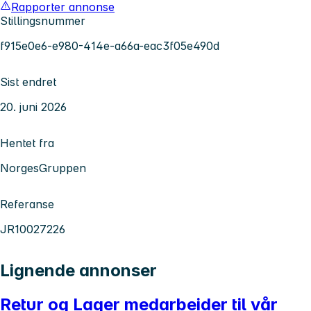
Rapporter annonse
Stillingsnummer
f915e0e6-e980-414e-a66a-eac3f05e490d
Sist endret
20. juni 2026
Hentet fra
NorgesGruppen
Referanse
JR10027226
Lignende annonser
Retur og Lager medarbeider til vår